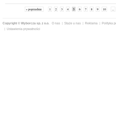
« poprzednie
1
2
3
4
5
6
7
8
9
10
...
Copyright © Wyborcza sp. z o.o.
O nas
Staże u nas
Reklama
Polityka 
Ustawienia prywatności