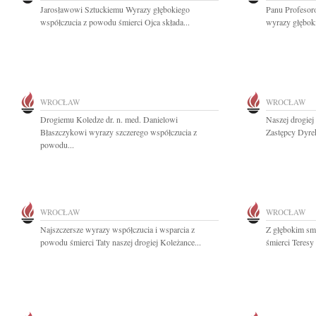
Jarosławowi Sztuckiemu Wyrazy głębokiego
Panu Profeso
współczucia z powodu śmierci Ojca składa...
wyrazy głęboki
WROCŁAW
WROCŁAW
Drogiemu Koledze dr. n. med. Danielowi
Naszej drogiej
Błaszczykowi wyrazy szczerego współczucia z
Zastępcy Dyrek
powodu...
WROCŁAW
WROCŁAW
Najszczersze wyrazy współczucia i wsparcia z
Z głębokim sm
powodu śmierci Taty naszej drogiej Koleżance...
śmierci Teresy