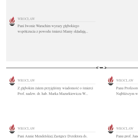
WROCŁAW
Pani Iwonie Warachim wyrazy głębokiego
współczucia z powodu śmierci Mamy składają...
WROCŁAW
WROCŁAW
Z głębokim żalem przyjęliśmy wiadomość o śmierci
Panu Profesor
Prof. nadzw. dr. hab. Marka Mazurkiewicza W...
Najbliższym wy
WROCŁAW
WROCŁAW
Pani Annie Mendelskiej Zastępcy Dyrektora ds.
Panu prof. J