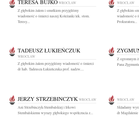
TERESA BUJKO
WROCŁAW
WROCŁAW
Z głębokim żalem i smutkiem przyjęliśmy
Z głębokim smu
wiadomość o śmierci naszej Koleżanki lek. stom.
wiadomość o ś
Teresy...
Prokuratora...
TADEUSZ ŁUKIEŃCZUK
ZYGMU
WROCŁAW
Z ogromnym ża
Z głębokim żalem przyjęliśmy wiadomość o śmierci
Pana Zygmunta
dr hab. Tadeusza Łukieńczuka prof. nadzw....
JERZY STRZEBINCZYK
WROCŁAW
WROCŁAW
Ani Strzebinczyk-Stembalskiej i Irkowi
Składamy wyra
Stembalskiemu wyrazy głębokiego współczucia z...
dr Magdalenie