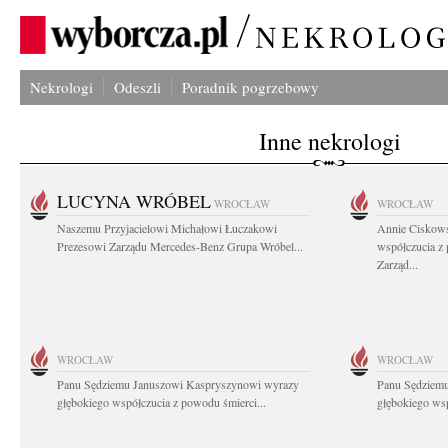
Nekrologi
Odeszli
Poradnik pogrzebowy
Inne nekrologi
LUCYNA WRÓBEL
WROCŁAW
WROCŁAW
Naszemu Przyjacielowi Michałowi Łuczakowi
Annie Ciskows
Prezesowi Zarządu Mercedes-Benz Grupa Wróbel...
współczucia z
Zarząd...
WROCŁAW
WROCŁAW
Panu Sędziemu Januszowi Kaspryszynowi wyrazy
Panu Sędziem
głębokiego współczucia z powodu śmierci...
głębokiego wsp