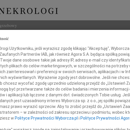
ogrzebowy
tność
Szukaj
ogi Użytkowniku, jeśli wyrazisz zgodę klikając "Akceptuję", Wyborcza sp
Imię i na
 Zaufanych Partnerów IAB, jak również Agora S.A. będąca spółką powi
Twoje dane osobowe takie jak adresy IP, adresy e-mail czy identyfikato
 tych plikach do celów marketingowych, w szczególności na potrzeby 
 zainteresowań i preferencji w swoich serwisach, aplikacjach i w Int
w nich wyświetlanych. Wyrażenie zgody jest dobrowolne. Jeśli nie chce
INNE NE
 lub chcesz wycofać zgodę uprzednio udzieloną przejdź do „Ustawień
Barba
gą być przetwarzane także do celów badania i mierzenia informacji
Z głę
w i aplikacji lub łączone z danymi dot. świadczonych Tobie usług. Jeś
Lucyn
Przyjacielowi
nych jest uzasadniony interes Wyborcza sp. z o.o., jej spółki powiąza
Nasze
masz prawo wyrazić sprzeciw. Aby to zrobić przejdź do „Ustawień Z
06.0
istratorem – w zależności od zakresu sprzeciwu i podmiotu, wobec któ
fowi Wojtasowi i rodzinie
Annie
dziesz w
Polityce Prywatności Wyborcza.pl
i
Polityce Prywatności Agor
31.0
Panu 
ceptuję" wyrażasz zgodę na zainstalowanie i przechowywanie plików t