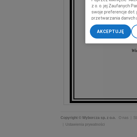
wyrazy głęb
z o. o. jej Zaufanych 
swoje preferencje dot.
przetwarzania danych 
„Ustawienia zaawansow
AKCEPTUJĘ
My, nasi Zaufani Part
dokładnych danych geol
Przechowywanie informa
Wie
treści, badnie odbiorcó
Copyright © Wyborcza sp. z o.o.
O nas
St
Ustawienia prywatności