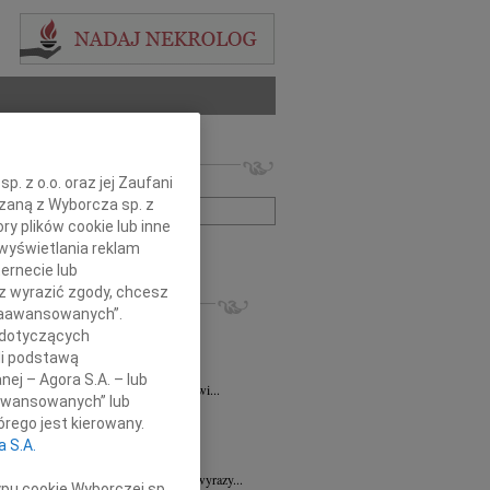
 nekrologów i wspomnień
. z o.o. oraz jej Zaufani
zwisko lub numer ogłoszenia:
ązaną z Wyborcza sp. z
ry plików cookie lub inne
wyświetlania reklam
+ szukanie zaawansowane
ernecie lub
sz wyrazić zgody, chcesz
KROLOGI
 Zaawansowanych”.
ra Korony
07.08.2026
Wrocław
 dotyczących
bokim żalem i smutkiem przyjęliśmy...
li podstawą
a Wróbel
06.08.2026
Wrocław
nej – Agora S.A. – lub
mu Przyjacielowi Michałowi Łuczakowi...
aawansowanych” lub
8.2026
Wrocław
rego jest kierowany.
 Ciskowskiej wyrazy najgłębszego...
a S.A.
7.2026
Wrocław
Sędziemu Januszowi Kaspryszynowi wyrazy...
ypu cookie Wyborczej sp.