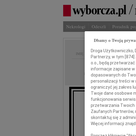
Nekrologi
Odeszli
Poradnik p
Dbamy o Twoją prywa
Droga Użytkowniczko, Dr
IMIĘ I NAZWISKO:
Partnerzy, w tym [
874
]
o.o., będą przetwarzać 
Wrocław
REGION:
informacje zapisane w
22.05.2026
DATA EMISJI:
dopasowanych do Twoich
personalizacji treści 
ograniczyć jej zakres
Twoje dane osobowe mo
funkcjonowania serwisó
przetwarzania Twoich da
Zaufanych Partnerów, 
skontaktuj się z admin
Krzyszto
Więcej informacji znaj
Poprzez kliknięcie "Ak