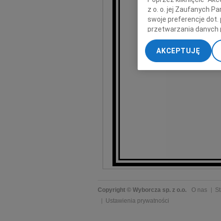
wyrazy głęb
z o. o. jej Zaufanych 
swoje preferencje dot.
przetwarzania danych 
„Ustawienia zaawansow
AKCEPTUJĘ
My, nasi Zaufani Part
dokładnych danych geol
Przechowywanie informa
treści, badnie odbiorcó
Copyright © Wyborcza sp. z o.o.
O nas
St
Ustawienia prywatności