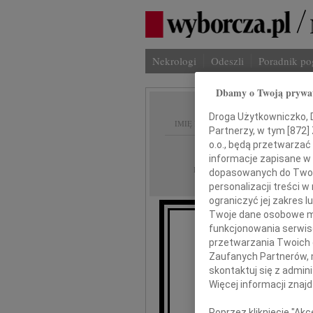
Nekrologi
Odeszli
Poradnik p
Dbamy o Twoją prywa
Droga Użytkowniczko, Dr
IMIĘ I NAZWISKO:
Partnerzy, w tym [
872
]
o.o., będą przetwarzać 
Wrocław
REGION:
informacje zapisane w
22.05.2026
DATA EMISJI:
dopasowanych do Twoich
personalizacji treści 
ograniczyć jej zakres
Twoje dane osobowe mo
funkcjonowania serwisó
przetwarzania Twoich da
Zaufanych Partnerów, 
skontaktuj się z admin
Krz
Więcej informacji znaj
Poprzez kliknięcie "Ak