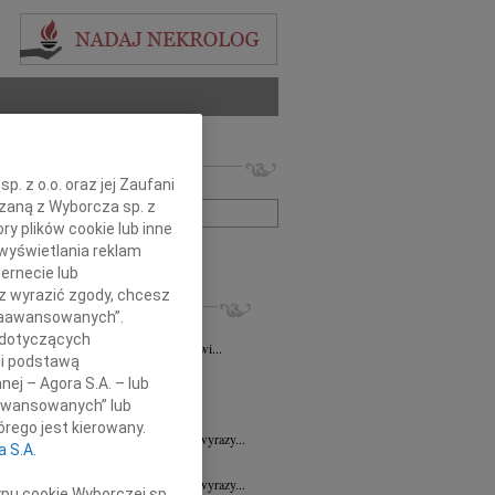
 nekrologów i wspomnień
. z o.o. oraz jej Zaufani
zwisko lub numer ogłoszenia:
ązaną z Wyborcza sp. z
ry plików cookie lub inne
wyświetlania reklam
+ szukanie zaawansowane
ernecie lub
sz wyrazić zgody, chcesz
KROLOGI
 Zaawansowanych”.
a Wróbel
06.08.2026
Wrocław
 dotyczących
mu Przyjacielowi Michałowi Łuczakowi...
li podstawą
8.2026
Wrocław
nej – Agora S.A. – lub
 Ciskowskiej wyrazy najgłębszego...
aawansowanych” lub
7.2026
Wrocław
rego jest kierowany.
Sędziemu Januszowi Kaspryszynowi wyrazy...
a S.A.
7.2026
Wrocław
Sędziemu Januszowi Kaspryszynowi wyrazy...
ypu cookie Wyborczej sp.