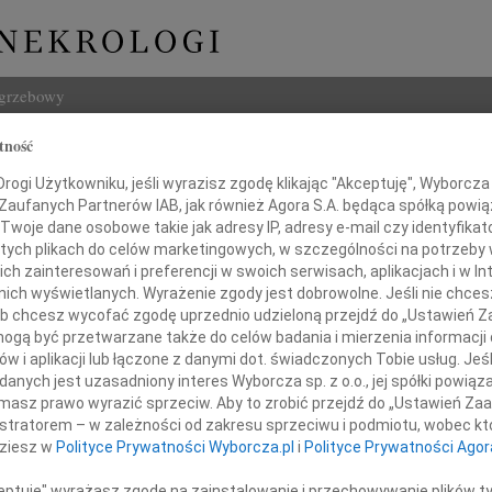
ogrzebowy
tność
Szukaj
ogi Użytkowniku, jeśli wyrazisz zgodę klikając "Akceptuję", Wyborcza sp
Imię i na
 Zaufanych Partnerów IAB, jak również Agora S.A. będąca spółką powi
Twoje dane osobowe takie jak adresy IP, adresy e-mail czy identyfikato
 tych plikach do celów marketingowych, w szczególności na potrzeby 
 zainteresowań i preferencji w swoich serwisach, aplikacjach i w Int
w nich wyświetlanych. Wyrażenie zgody jest dobrowolne. Jeśli nie chce
INNE NE
 lub chcesz wycofać zgodę uprzednio udzieloną przejdź do „Ustawień
Lucyn
gą być przetwarzane także do celów badania i mierzenia informacji
Nasze
w i aplikacji lub łączone z danymi dot. świadczonych Tobie usług. Jeś
06.0
Drogiemu
nych jest uzasadniony interes Wyborcza sp. z o.o., jej spółki powiąza
Annie
masz prawo wyrazić sprzeciw. Aby to zrobić przejdź do „Ustawień Z
31.0
istratorem – w zależności od zakresu sprzeciwu i podmiotu, wobec któ
ysztofowi Wojtasowi
Panu 
dziesz w
Polityce Prywatności Wyborcza.pl
i
Polityce Prywatności Agor
31.0
Panu 
ceptuję" wyrażasz zgodę na zainstalowanie i przechowywanie plików t