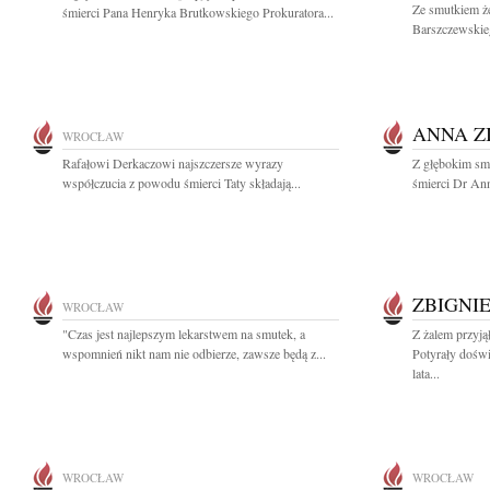
Ze smutkiem ż
śmierci Pana Henryka Brutkowskiego Prokuratora...
Barszczewskie
ANNA Z
WROCŁAW
Rafałowi Derkaczowi najszczersze wyrazy
Z głębokim sm
współczucia z powodu śmierci Taty składają...
śmierci Dr Ann
ZBIGNI
WROCŁAW
"Czas jest najlepszym lekarstwem na smutek, a
Z żalem przyj
wspomnień nikt nam nie odbierze, zawsze będą z...
Potyrały dośw
lata...
WROCŁAW
WROCŁAW