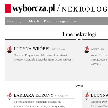
Nekrologi
Odeszli
Poradnik pogrzebowy
Inne nekrologi
LUCYNA WRÓBEL
WROCŁAW
WROCŁAW
Naszemu Przyjacielowi Michałowi Łuczakowi
Annie Ciskows
Prezesowi Zarządu Mercedes-Benz Grupa Wróbel...
współczucia z
Zarząd...
BARBARA KORONY
LUCYN
WROCŁAW
Z głębokim żalem i smutkiem przyjęliśmy
Naszemu Przyj
wiadomość o śmierci Barbary Korony naszej
Prezesowi Zar