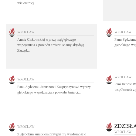
wieloletniej...
WROCŁAW
WROCŁAW
Annie Ciskowskiej wyrazy najgłębszego
Panu Sędziem
współczucia z powodu śmierci Mamy składają
głębokiego wsp
Zarząd...
WROCŁAW
WROCŁAW
Pani Iwonie W
Panu Sędziemu Januszowi Kaspryszynowi wyrazy
współczucia z
głębokiego współczucia z powodu śmierci...
ZDZISŁ
WROCŁAW
WROCŁAW
Z głębokim smutkiem przyjęliśmy wiadomość o