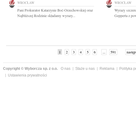
WROCŁAW
WROCŁAW
Pani Prokurator Katarzynie Boć-Orzechowskiej oraz
Wyrazy szczer
Najbliższej Rodzinie składamy wyrazy...
Gepperta z po
1
2
3
4
5
6
...
591
następ
Copyright © Wyborcza sp. z o.o.
O nas
Staże u nas
Reklama
Polityka 
Ustawienia prywatności