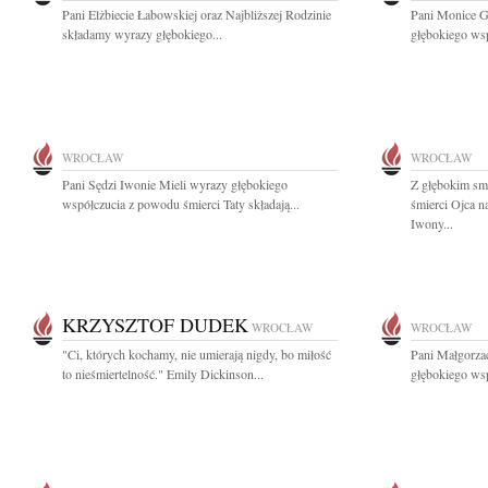
Pani Elżbiecie Łabowskiej oraz Najbliższej Rodzinie
Pani Monice G
składamy wyrazy głębokiego...
głębokiego wsp
WROCŁAW
WROCŁAW
Pani Sędzi Iwonie Mieli wyrazy głębokiego
Z głębokim sm
współczucia z powodu śmierci Taty składają...
śmierci Ojca 
Iwony...
KRZYSZTOF DUDEK
WROCŁAW
WROCŁAW
"Ci, których kochamy, nie umierają nigdy, bo miłość
Pani Małgorzac
to nieśmiertelność." Emily Dickinson...
głębokiego wsp