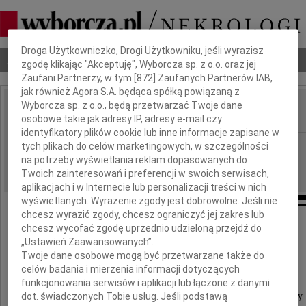
Dbamy o Twoją prywatność
Droga Użytkowniczko, Drogi Użytkowniku, jeśli wyrazisz
Nekrologi
Odeszli
Poradnik pogrzebowy
zgodę klikając "Akceptuję", Wyborcza sp. z o.o. oraz jej
Zaufani Partnerzy, w tym [
872
] Zaufanych Partnerów IAB,
jak również Agora S.A. będąca spółką powiązaną z
Wyborcza sp. z o.o., będą przetwarzać Twoje dane
osobowe takie jak adresy IP, adresy e-mail czy
IMIĘ I NAZWISKO:
identyfikatory plików cookie lub inne informacje zapisane w
Wrocław
tych plikach do celów marketingowych, w szczególności
REGION:
na potrzeby wyświetlania reklam dopasowanych do
11.05.2026
DATA EMISJI:
Twoich zainteresowań i preferencji w swoich serwisach,
aplikacjach i w Internecie lub personalizacji treści w nich
wyświetlanych. Wyrażenie zgody jest dobrowolne. Jeśli nie
chcesz wyrazić zgody, chcesz ograniczyć jej zakres lub
chcesz wycofać zgodę uprzednio udzieloną przejdź do
Państwu
„Ustawień Zaawansowanych”.
Twoje dane osobowe mogą być przetwarzane także do
celów badania i mierzenia informacji dotyczących
Renacie i Maciejowi Utnik
funkcjonowania serwisów i aplikacji lub łączone z danymi
dot. świadczonych Tobie usług. Jeśli podstawą
wyrazy głębokiego współczucia i słowa otuchy