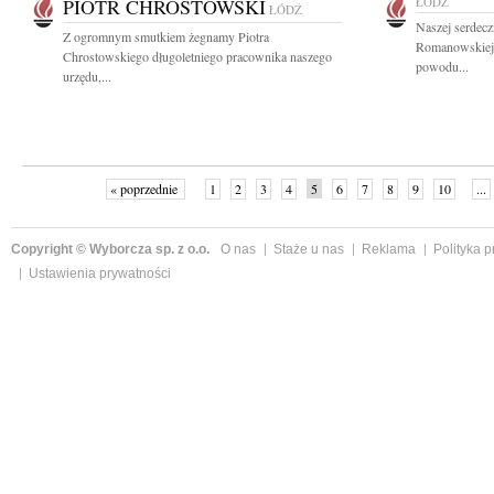
PIOTR CHROSTOWSKI
ŁÓDŹ
ŁÓDŹ
Naszej serdecz
Z ogromnym smutkiem żegnamy Piotra
Romanowskiej-P
Chrostowskiego długoletniego pracownika naszego
powodu...
urzędu,...
« poprzednie
1
2
3
4
5
6
7
8
9
10
...
Copyright © Wyborcza sp. z o.o.
O nas
Staże u nas
Reklama
Polityka 
Ustawienia prywatności