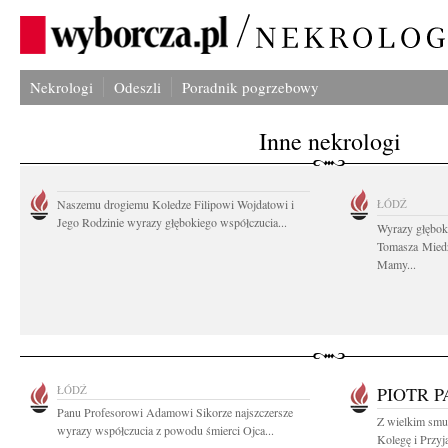
Nekrologi
Odeszli
Poradnik pogrzebowy
Inne nekrologi
Naszemu drogiemu Koledze Filipowi Wojdatowi i
ŁÓDŹ
Jego Rodzinie wyrazy głębokiego współczucia...
Wyrazy głębok
Tomasza Miedz
Mamy...
ŁÓDŹ
PIOTR P
Panu Profesorowi Adamowi Sikorze najszczersze
Z wielkim smu
wyrazy współczucia z powodu śmierci Ojca...
Kolegę i Przyja