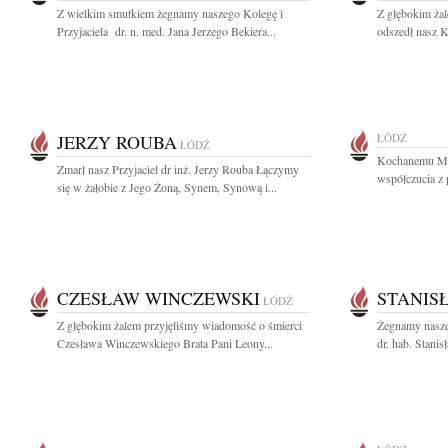
Z wielkim smutkiem żegnamy naszego Kolegę i
Z głębokim żal
Przyjaciela dr. n. med. Jana Jerzego Bekiera...
odszedł nasz K
JERZY ROUBA
ŁÓDŹ
ŁÓDŹ
Kochanemu Ma
Zmarł nasz Przyjaciel dr inż. Jerzy Rouba Łączymy
współczucia z 
się w żałobie z Jego Żoną, Synem, Synową i...
CZESŁAW WINCZEWSKI
STANIS
ŁÓDŹ
Z głębokim żalem przyjęliśmy wiadomość o śmierci
Żegnamy nasze
Czesława Winczewskiego Brata Pani Leony...
dr. hab. Stanis