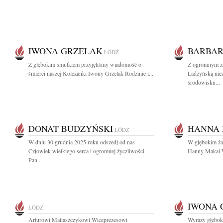
IWONA GRZELAK
BARBAR
ŁÓDŹ
Z głębokim smutkiem przyjęliśmy wiadomość o
Z ogromnym ża
śmierci naszej Koleżanki Iwony Grzelak Rodzinie i...
Ladżyńską nie
środowisku...
DONAT BUDZYŃSKI
HANNA
ŁÓDŹ
W dniu 30 grudnia 2025 roku odszedł od nas
W głębokim ża
Człowiek wielkiego serca i ogromnej życzliwości
Hanny Makal Ws
Pan...
IWONA 
ŁÓDŹ
Arturowi Matiaszczykowi Wiceprezesowi
Wyrazy głęboki