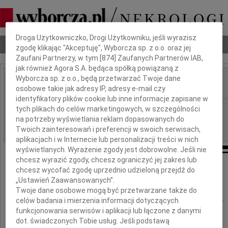
Dbamy o Twoją prywatność
Droga Użytkowniczko, Drogi Użytkowniku, jeśli wyrazisz
Nekrologi
Odeszli
Poradnik pogrzebowy
zgodę klikając "Akceptuję", Wyborcza sp. z o.o. oraz jej
Zaufani Partnerzy, w tym [
874
] Zaufanych Partnerów IAB,
jak również Agora S.A. będąca spółką powiązaną z
Wyborcza sp. z o.o., będą przetwarzać Twoje dane
osobowe takie jak adresy IP, adresy e-mail czy
IMIĘ I NAZWISKO:
identyfikatory plików cookie lub inne informacje zapisane w
Łódź
tych plikach do celów marketingowych, w szczególności
REGION:
na potrzeby wyświetlania reklam dopasowanych do
23.04.2026
DATA EMISJI:
Twoich zainteresowań i preferencji w swoich serwisach,
aplikacjach i w Internecie lub personalizacji treści w nich
wyświetlanych. Wyrażenie zgody jest dobrowolne. Jeśli nie
chcesz wyrazić zgody, chcesz ograniczyć jej zakres lub
chcesz wycofać zgodę uprzednio udzieloną przejdź do
Wyrazy głębokiego współczucia
„Ustawień Zaawansowanych”.
Twoje dane osobowe mogą być przetwarzane także do
Dr Ilonie Bartosiak-Majcher
celów badania i mierzenia informacji dotyczących
funkcjonowania serwisów i aplikacji lub łączone z danymi
dot. świadczonych Tobie usług. Jeśli podstawą
wieloletniemu pracownikowi Kliniki