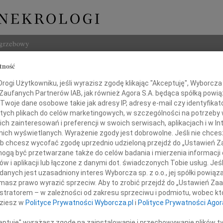
ogrzebowy
tność
Szukaj
ia
ogi Użytkowniku, jeśli wyrazisz zgodę klikając "Akceptuję", Wyborcza sp
Imię i na
 Zaufanych Partnerów IAB, jak również Agora S.A. będąca spółką powi
Twoje dane osobowe takie jak adresy IP, adresy e-mail czy identyfikato
 tych plikach do celów marketingowych, w szczególności na potrzeby 
 zainteresowań i preferencji w swoich serwisach, aplikacjach i w Int
w nich wyświetlanych. Wyrażenie zgody jest dobrowolne. Jeśli nie chce
INNE NE
 lub chcesz wycofać zgodę uprzednio udzieloną przejdź do „Ustawień
Tadeu
gą być przetwarzane także do celów badania i mierzenia informacji
Z duż
w i aplikacji lub łączone z danymi dot. świadczonych Tobie usług. Jeś
31.0
nych jest uzasadniony interes Wyborcza sp. z o.o., jej spółki powiąza
zy najgłębszego współczucia
Wyraz
masz prawo wyrazić sprzeciw. Aby to zrobić przejdź do „Ustawień Z
29.0
szczere słowa wsparcia i otuchy
istratorem – w zależności od zakresu sprzeciwu i podmiotu, wobec któ
Wyraz
dziesz w
Polityce Prywatności Wyborcza.pl
i
Polityce Prywatności Agor
27.0
Pani 
ceptuję" wyrażasz zgodę na zainstalowanie i przechowywanie plików t