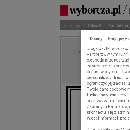
Nekrologi
Odeszli
Poradnik p
Dbamy o Twoją prywa
Wiktor
Droga Użytkowniczko, Dr
IMIĘ I NAZWISKO:
Partnerzy, w tym [
874
]
o.o., będą przetwarzać 
Łódź
REGION:
informacje zapisane w
dopasowanych do Twoich
15.05.2026
DATA EMISJI:
personalizacji treści 
ograniczyć jej zakres
Twoje dane osobowe mo
funkcjonowania serwisó
przetwarzania Twoich da
Wyra
Zaufanych Partnerów, 
oraz 
skontaktuj się z admin
Więcej informacji znaj
Poprzez kliknięcie "Ak