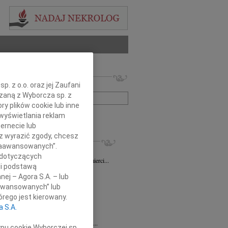
 nekrologów i wspomnień
. z o.o. oraz jej Zaufani
zwisko lub numer ogłoszenia:
ązaną z Wyborcza sp. z
ry plików cookie lub inne
wyświetlania reklam
+ szukanie zaawansowane
ernecie lub
sz wyrazić zgody, chcesz
KROLOGI
 Zaawansowanych”.
sz Gapiński
03.08.2026
Łódź
 dotyczących
ym żalem przyjęliśmy wiadomość o śmierci...
li podstawą
7.2026
Łódź
nej – Agora S.A. – lub
y głębokiego współczucia dla...
aawansowanych” lub
7.2026
Łódź
rego jest kierowany.
y współczucia Pani Janinie...
a S.A.
7.2026
Łódź
Joannie Nowińskiej wyrazy głębokiego...
ypu cookie Wyborczej sp.