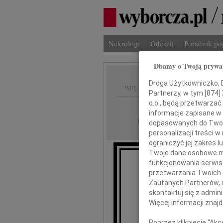
Nekrologi
Odeszli
Poradnik p
Dbamy o Twoją prywa
Droga Użytkowniczko, Dr
IMIĘ I NAZWISKO:
Partnerzy, w tym [
874
]
o.o., będą przetwarzać 
Łódź
REGION:
informacje zapisane w
27.04.2026
DATA EMISJI:
dopasowanych do Twoich
personalizacji treści 
ograniczyć jej zakres
Twoje dane osobowe mo
funkcjonowania serwisó
Preze
przetwarzania Twoich da
Zaufanych Partnerów, 
skontaktuj się z admin
Aleks
Więcej informacji znaj
Poprzez kliknięcie "Ak