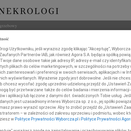
ogrzebowy
tność
Szukaj
ogi Użytkowniku, jeśli wyrazisz zgodę klikając "Akceptuję", Wyborcza sp
Imię i na
 Zaufanych Partnerów IAB, jak również Agora S.A. będąca spółką powi
Twoje dane osobowe takie jak adresy IP, adresy e-mail czy identyfikato
 tych plikach do celów marketingowych, w szczególności na potrzeby 
 zainteresowań i preferencji w swoich serwisach, aplikacjach i w Int
w nich wyświetlanych. Wyrażenie zgody jest dobrowolne. Jeśli nie chce
INNE NE
 lub chcesz wycofać zgodę uprzednio udzieloną przejdź do „Ustawień
Tadeu
gą być przetwarzane także do celów badania i mierzenia informacji
Z duż
w i aplikacji lub łączone z danymi dot. świadczonych Tobie usług. Jeś
31.0
sowi Krajowej Rady Notarialnej
nych jest uzasadniony interes Wyborcza sp. z o.o., jej spółki powiąza
Wyraz
masz prawo wyrazić sprzeciw. Aby to zrobić przejdź do „Ustawień Z
29.0
istratorem – w zależności od zakresu sprzeciwu i podmiotu, wobec któ
Wyraz
androwi Szymańskiemu
dziesz w
Polityce Prywatności Wyborcza.pl
i
Polityce Prywatności Agor
27.0
Pani 
ceptuję" wyrażasz zgodę na zainstalowanie i przechowywanie plików t