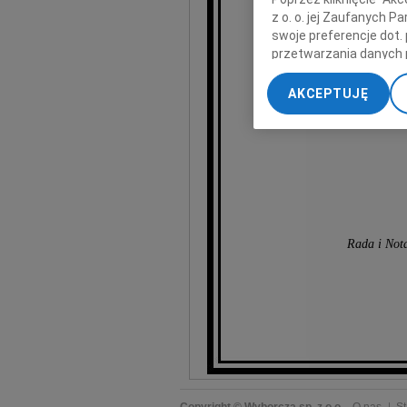
z o. o. jej Zaufanych 
wyrazy
swoje preferencje dot.
przetwarzania danych 
„Ustawienia zaawansow
AKCEPTUJĘ
My, nasi Zaufani Part
dokładnych danych geol
Przechowywanie informa
treści, badnie odbiorcó
Rada i Nota