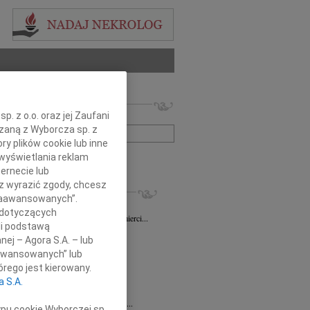
 nekrologów i wspomnień
. z o.o. oraz jej Zaufani
zwisko lub numer ogłoszenia:
ązaną z Wyborcza sp. z
ry plików cookie lub inne
wyświetlania reklam
+ szukanie zaawansowane
ernecie lub
sz wyrazić zgody, chcesz
KROLOGI
 Zaawansowanych”.
sz Gapiński
03.08.2026
Łódź
 dotyczących
ym żalem przyjęliśmy wiadomość o śmierci...
li podstawą
7.2026
Łódź
nej – Agora S.A. – lub
y głębokiego współczucia dla...
aawansowanych” lub
7.2026
Łódź
rego jest kierowany.
y współczucia Pani Janinie...
a S.A.
7.2026
Łódź
Joannie Nowińskiej wyrazy głębokiego...
ypu cookie Wyborczej sp.