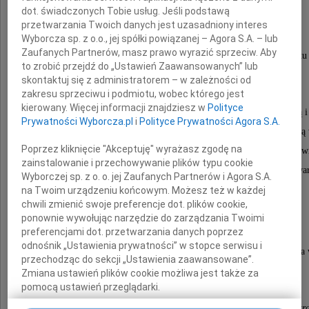
Agnieszki Czernek
dot. świadczonych Tobie usług. Jeśli podstawą
przetwarzania Twoich danych jest uzasadniony interes
Wyborcza sp. z o.o., jej spółki powiązanej – Agora S.A. – lub
Zaufanych Partnerów, masz prawo wyrazić sprzeciw. Aby
Sekretarki na Wydziale Prawa i Administracji Uniwersytetu
to zrobić przejdź do „Ustawień Zaawansowanych” lub
naszej Koleżanki i Współpracowniczki.
skontaktuj się z administratorem – w zależności od
zakresu sprzeciwu i podmiotu, wobec którego jest
kierowany. Więcej informacji znajdziesz w
Polityce
Agnieszka była osobą niezwykle życzliwą, zaangażowaną i
Prywatności Wyborcza.pl
i
Polityce Prywatności Agora S.A.
Zawsze gotowa nieść pomoc - swoją codzienną pracą i postawą 
Poprzez kliknięcie "Akceptuję" wyrażasz zgodę na
serdeczność oraz dobrą atmosferę do naszego środow
zainstalowanie i przechowywanie plików typu cookie
Na zawsze pozostanie w naszej pamięci jako ciepła, oddana i wa
Wyborczej sp. z o. o. jej Zaufanych Partnerów i Agora S.A.
na Twoim urządzeniu końcowym. Możesz też w każdej
chwili zmienić swoje preferencje dot. plików cookie,
Rodzinie i Bliskim
ponownie wywołując narzędzie do zarządzania Twoimi
preferencjami dot. przetwarzania danych poprzez
odnośnik „Ustawienia prywatności” w stopce serwisu i
przekazujemy wyrazy szczerego współczucia oraz słowa 
przechodząc do sekcji „Ustawienia zaawansowane”.
w tym trudnym czasie.
Zmiana ustawień plików cookie możliwa jest także za
pomocą ustawień przeglądarki.
Dziekan i Społeczność Wydziału Prawa i Administra