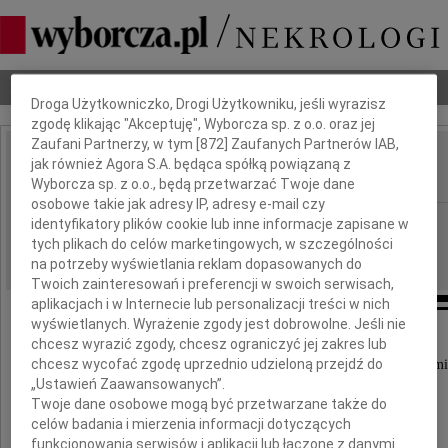
Dbamy o Twoją prywatność
Nekrologi
Odeszli
Poradnik pogrzebowy
Droga Użytkowniczko, Drogi Użytkowniku, jeśli wyrazisz
zgodę klikając "Akceptuję", Wyborcza sp. z o.o. oraz jej
Zaufani Partnerzy, w tym [
872
] Zaufanych Partnerów IAB,
Agnieszka Czernek
jak również Agora S.A. będąca spółką powiązaną z
IMIĘ I NAZWISKO:
Wyborcza sp. z o.o., będą przetwarzać Twoje dane
osobowe takie jak adresy IP, adresy e-mail czy
Łódź
identyfikatory plików cookie lub inne informacje zapisane w
REGION:
tych plikach do celów marketingowych, w szczególności
13.05.2026
DATA EMISJI:
na potrzeby wyświetlania reklam dopasowanych do
Twoich zainteresowań i preferencji w swoich serwisach,
aplikacjach i w Internecie lub personalizacji treści w nich
wyświetlanych. Wyrażenie zgody jest dobrowolne. Jeśli nie
chcesz wyrazić zgody, chcesz ograniczyć jej zakres lub
chcesz wycofać zgodę uprzednio udzieloną przejdź do
Z głębokim smutkiem przyjęliśmy wiadomość o śmi
„Ustawień Zaawansowanych”.
Twoje dane osobowe mogą być przetwarzane także do
Śp.
celów badania i mierzenia informacji dotyczących
funkcjonowania serwisów i aplikacji lub łączone z danymi