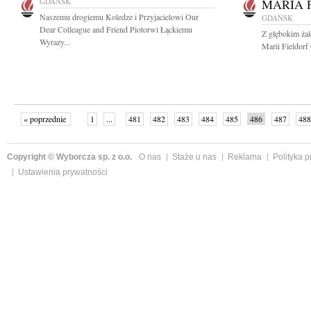
GDAŃSK
MARIA 
Naszemu drogiemu Koledze i Przyjacielowi Our
GDAŃSK
Dear Colleague and Friend Piotorwi Łąckiemu
Z głębokim ża
Wyrazy...
Marii Fieldorf
« poprzednie
1
...
481
482
483
484
485
486
487
488
następne »
Copyright © Wyborcza sp. z o.o.
O nas
Staże u nas
Reklama
Polityka 
Ustawienia prywatności