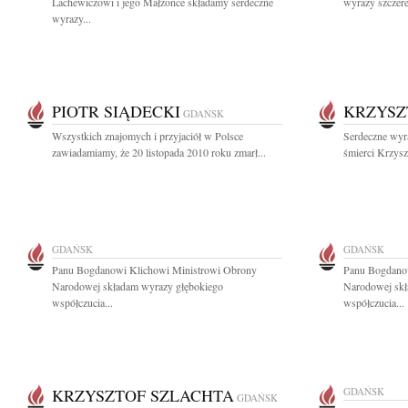
Lachewiczowi i jego Małżonce składamy serdeczne
wyrazy szczere
wyrazy...
PIOTR SIĄDECKI
KRZYSZ
GDAŃSK
Wszystkich znajomych i przyjaciół w Polsce
Serdeczne wyr
zawiadamiamy, że 20 listopada 2010 roku zmarł...
śmierci Krzyszt
GDAŃSK
GDAŃSK
Panu Bogdanowi Klichowi Ministrowi Obrony
Panu Bogdano
Narodowej składam wyrazy głębokiego
Narodowej skł
współczucia...
współczucia...
KRZYSZTOF SZLACHTA
GDAŃSK
GDAŃSK