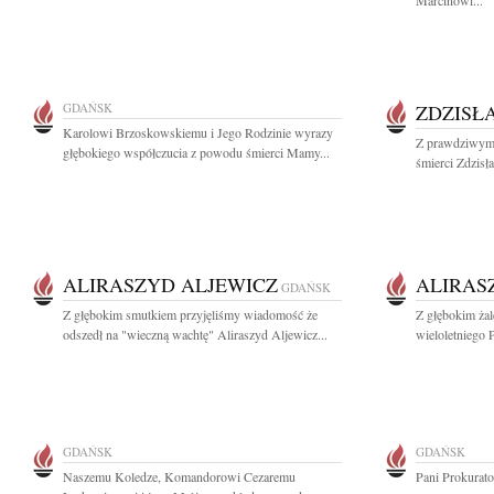
Marcinowi...
GDAŃSK
ZDZISŁ
Karolowi Brzoskowskiemu i Jego Rodzinie wyrazy
Z prawdziwym 
głębokiego współczucia z powodu śmierci Mamy...
śmierci Zdzisł
ALIRASZYD ALJEWICZ
ALIRAS
GDAŃSK
Z głębokim smutkiem przyjęliśmy wiadomość że
Z głębokim ża
odszedł na "wieczną wachtę" Aliraszyd Aljewicz...
wieloletniego 
GDAŃSK
GDAŃSK
Naszemu Koledze, Komandorowi Cezaremu
Pani Prokurat