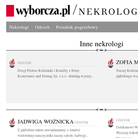
Nekrologi
Odeszli
Poradnik pogrzebowy
Inne nekrologi
ZOFIA 
GDAŃSK
Drogi Piotrze Koleżanki i Koledzy z firmy
Naszej Koleża
Konecranes and Demag Sp. z o.o. składają wyrazy...
głębokiego wspó
JADWIGA WOŹNICKA
GDAŃSK
GDAŃSK
Dziekanowi Wy
Z głębokim żalem zawiadamiamy o śmierci
Wyższej Szkoł
wieloletniej nauczycielki naszej szkoły Jadwigi...