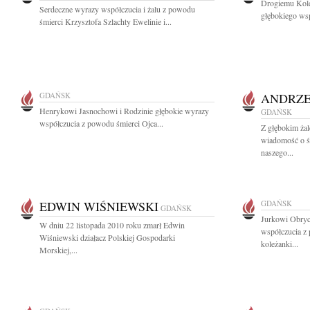
Drogiemu Kol
Serdeczne wyrazy współczucia i żalu z powodu
głębokiego wsp
śmierci Krzysztofa Szlachty Ewelinie i...
GDAŃSK
ANDRZE
Henrykowi Jasnochowi i Rodzinie głębokie wyrazy
GDAŃSK
współczucia z powodu śmierci Ojca...
Z głębokim żal
wiadomość o ś
naszego...
EDWIN WIŚNIEWSKI
GDAŃSK
GDAŃSK
Jurkowi Obryc
W dniu 22 listopada 2010 roku zmarł Edwin
współczucia z
Wiśniewski działacz Polskiej Gospodarki
koleżanki...
Morskiej,...