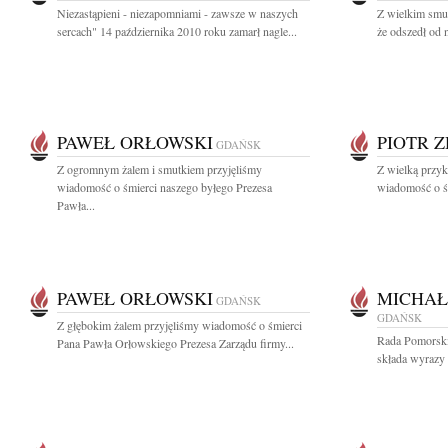
Niezastąpieni - niezapomniami - zawsze w naszych
Z wielkim smu
sercach" 14 października 2010 roku zamarł nagle...
że odszedł od 
PAWEŁ ORŁOWSKI
PIOTR 
GDAŃSK
Z ogromnym żalem i smutkiem przyjęliśmy
Z wielką przyk
wiadomość o śmierci naszego byłego Prezesa
wiadomość o śm
Pawła...
PAWEŁ ORŁOWSKI
MICHAŁ
GDAŃSK
GDAŃSK
Z głębokim żalem przyjęliśmy wiadomość o śmierci
Rada Pomorski
Pana Pawła Orłowskiego Prezesa Zarządu firmy...
składa wyrazy 