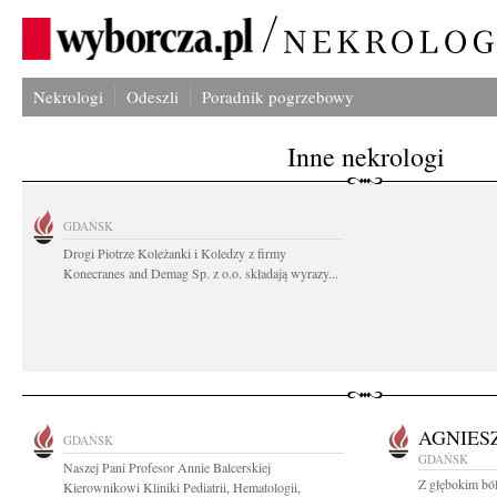
Nekrologi
Odeszli
Poradnik pogrzebowy
Inne nekrologi
GDAŃSK
Drogi Piotrze Koleżanki i Koledzy z firmy
Konecranes and Demag Sp. z o.o. składają wyrazy...
AGNIES
GDAŃSK
GDAŃSK
Naszej Pani Profesor Annie Balcerskiej
Z głębokim bó
Kierownikowi Kliniki Pediatrii, Hematologii,