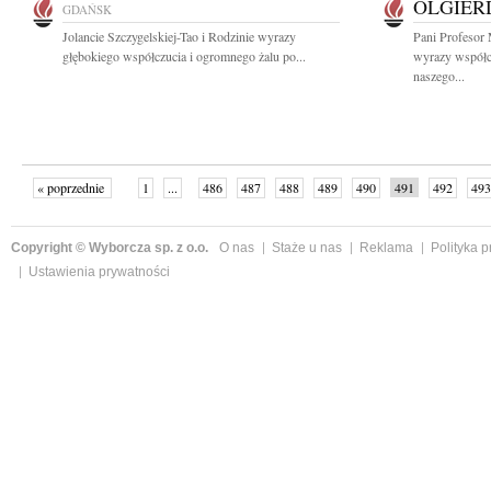
OLGIER
GDAŃSK
Jolancie Szczygelskiej-Tao i Rodzinie wyrazy
Pani Profesor
głębokiego współczucia i ogromnego żalu po...
wyrazy współc
naszego...
« poprzednie
1
...
486
487
488
489
490
491
492
493
następne »
Copyright © Wyborcza sp. z o.o.
O nas
Staże u nas
Reklama
Polityka 
Ustawienia prywatności