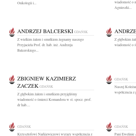
wiadomość o na
Onkologii i...
Agnieszki...
ANDRZEJ BALCERSKI
ANDRZE
GDAŃSK
Z wielkim żalem i smutkiem żegnamy naszego
Z głębokim żal
Przyjaciela Prof. dr. hab. inż. Andrzeja
wiadomość o śm
Balcerskiego...
ZBIGNIEW KAZIMIERZ
GDAŃSK
ZACZEK
GDAŃSK
Naszej Koleżan
współczucia z 
Z głębokim żalem i smutkiem przyjęliśmy
wiadomość o śmierci Komandora w st. spocz. prof.
dr hab....
GDAŃSK
GDAŃSK
Krzysztofowi Narkiewiczowi wyrazy współczucia z
Pani Ewelinie