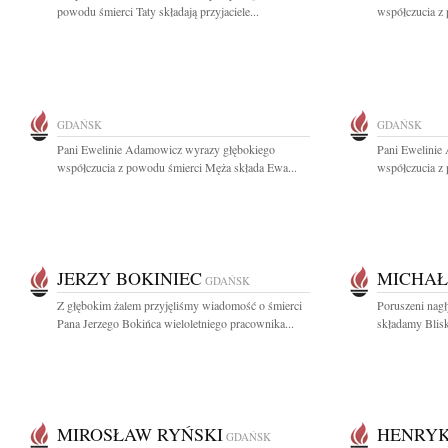
powodu śmierci Taty składają przyjaciele...
współczucia z 
GDAŃSK
GDAŃSK
Pani Ewelinie Adamowicz wyrazy głębokiego
Pani Ewelinie
współczucia z powodu śmierci Męża składa Ewa...
współczucia z 
JERZY BOKINIEC
MICHAŁ
GDAŃSK
Z głębokim żalem przyjęliśmy wiadomość o śmierci
Poruszeni nag
Pana Jerzego Bokińca wieloletniego pracownika...
składamy Blisk
MIROSŁAW RYŃSKI
HENRYK
GDAŃSK