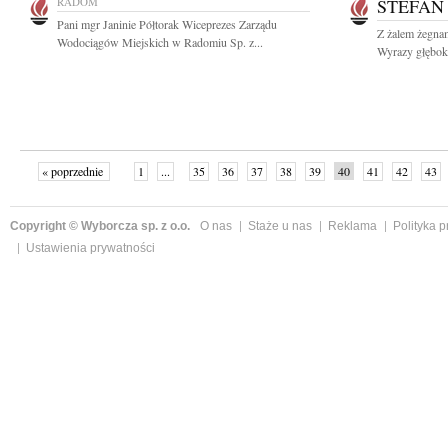
RADOM
STEFAN
Pani mgr Janinie Półtorak Wiceprezes Zarządu
Z żalem żegna
Wodociągów Miejskich w Radomiu Sp. z...
Wyrazy głęboki
« poprzednie
1
...
35
36
37
38
39
40
41
42
43
»
Copyright © Wyborcza sp. z o.o.
O nas
Staże u nas
Reklama
Polityka 
Ustawienia prywatności