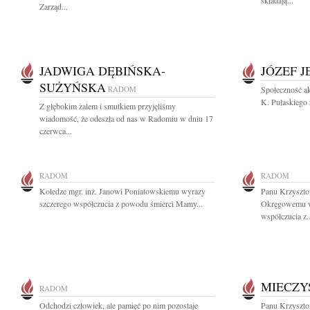
składają...
Zarząd...
JADWIGA DĘBIŃSKA-
JÓZEF J
SUŻYŃSKA
RADOM
Społeczność ak
K. Pułaskiego 
Z głębokim żalem i smutkiem przyjęliśmy
wiadomość, że odeszła od nas w Radomiu w dniu 17
czerwca...
RADOM
RADOM
Koledze mgr. inż. Janowi Poniatowskiemu wyrazy
Panu Krzyszto
szczerego współczucia z powodu śmierci Mamy...
Okręgowemu w
współczucia z..
MIECZY
RADOM
Odchodzi człowiek, ale pamięć po nim pozostaje
Panu Krzyszto