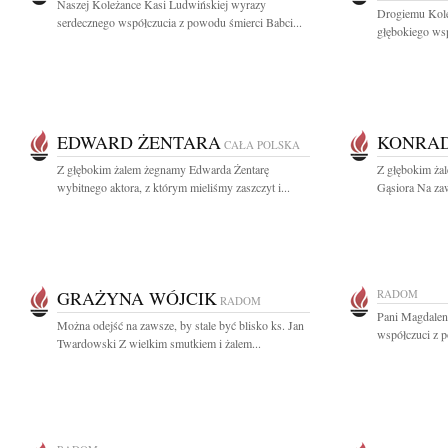
Naszej Koleżance Kasi Ludwińskiej wyrazy
Drogiemu Kol
serdecznego współczucia z powodu śmierci Babci...
głębokiego wsp
EDWARD ŻENTARA
KONRAD
CAŁA POLSKA
Z głębokim żalem żegnamy Edwarda Żentarę
Z głębokim ża
wybitnego aktora, z którym mieliśmy zaszczyt i...
Gąsiora Na zaw
GRAŻYNA WÓJCIK
RADOM
RADOM
Pani Magdalen
Można odejść na zawsze, by stale być blisko ks. Jan
współczuci z p
Twardowski Z wielkim smutkiem i żalem...