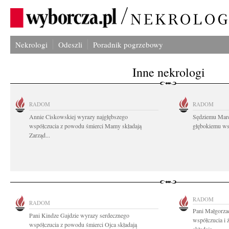
Nekrologi
Odeszli
Poradnik pogrzebowy
Inne nekrologi
RADOM
RADOM
Annie Ciskowskiej wyrazy najgłębszego
Sędziemu Mar
współczucia z powodu śmierci Mamy składają
głębokiemu wsp
Zarząd...
RADOM
RADOM
Pani Małgorzac
Pani Kindze Gajdzie wyrazy serdecznego
współczucia i
współczucia z powodu śmierci Ojca składają