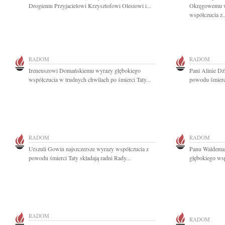
Drogiemu Przyjacielowi Krzysztofowi Olesiowi i...
Okręgowemu w
współczucia z..
RADOM
RADOM
Ireneuszowi Domańskiemu wyrazy głębokiego
Pani Alinie Dż
współczucia w trudnych chwilach po śmierci Taty...
powodu śmierci
RADOM
RADOM
Urszuli Gowin najszczersze wyrazy współczucia z
Panu Waldemar
powodu śmierci Taty składają radni Rady...
głębokiego wsp
RADOM
RADOM