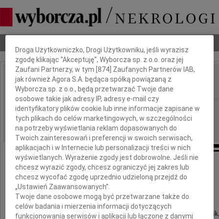
Dbamy o Twoją prywatność
Nekrologi
Odeszli
Poradnik pogrzebowy
Droga Użytkowniczko, Drogi Użytkowniku, jeśli wyrazisz
zgodę klikając "Akceptuję", Wyborcza sp. z o.o. oraz jej
Zaufani Partnerzy, w tym [
874
] Zaufanych Partnerów IAB,
Teresa Królikowska
jak również Agora S.A. będąca spółką powiązaną z
IMIĘ I NAZWISKO:
Wyborcza sp. z o.o., będą przetwarzać Twoje dane
osobowe takie jak adresy IP, adresy e-mail czy
Radom
identyfikatory plików cookie lub inne informacje zapisane w
REGION:
tych plikach do celów marketingowych, w szczególności
09.07.2011
DATA EMISJI:
na potrzeby wyświetlania reklam dopasowanych do
Twoich zainteresowań i preferencji w swoich serwisach,
aplikacjach i w Internecie lub personalizacji treści w nich
wyświetlanych. Wyrażenie zgody jest dobrowolne. Jeśli nie
Odeszła
chcesz wyrazić zgody, chcesz ograniczyć jej zakres lub
chcesz wycofać zgodę uprzednio udzieloną przejdź do
„Ustawień Zaawansowanych”.
Teresa Królikowska
Twoje dane osobowe mogą być przetwarzane także do
celów badania i mierzenia informacji dotyczących
wspaniały, dobry Człowiek, pedagog, społecznik
funkcjonowania serwisów i aplikacji lub łączone z danymi