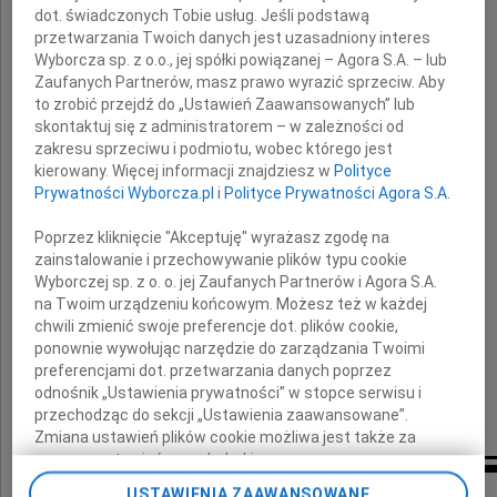
dot. świadczonych Tobie usług. Jeśli podstawą
Radna Rady Miejskiej.
przetwarzania Twoich danych jest uzasadniony interes
Wyborcza sp. z o.o., jej spółki powiązanej – Agora S.A. – lub
Wyrazy szczerego współczucia
Zaufanych Partnerów, masz prawo wyrazić sprzeciw. Aby
to zrobić przejdź do „Ustawień Zaawansowanych” lub
skontaktuj się z administratorem – w zależności od
Rodzinie i Najbliższym
zakresu sprzeciwu i podmiotu, wobec którego jest
kierowany. Więcej informacji znajdziesz w
Polityce
Prywatności Wyborcza.pl
i
Polityce Prywatności Agora S.A.
składaj
Poprzez kliknięcie "Akceptuję" wyrażasz zgodę na
zainstalowanie i przechowywanie plików typu cookie
Adam Włodarczyk i przyjaciele
Wyborczej sp. z o. o. jej Zaufanych Partnerów i Agora S.A.
na Twoim urządzeniu końcowym. Możesz też w każdej
chwili zmienić swoje preferencje dot. plików cookie,
ponownie wywołując narzędzie do zarządzania Twoimi
preferencjami dot. przetwarzania danych poprzez
odnośnik „Ustawienia prywatności” w stopce serwisu i
przechodząc do sekcji „Ustawienia zaawansowane”.
Zmiana ustawień plików cookie możliwa jest także za
pomocą ustawień przeglądarki.
Inne kondolencje
USTAWIENIA ZAAWANSOWANE