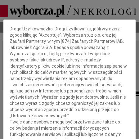
Dbamy o Twoją prywatność
Nekrologi
Odeszli
Poradnik pogrzebowy
Droga Użytkowniczko, Drogi Użytkowniku, jeśli wyrazisz
zgodę klikając "Akceptuję", Wyborcza sp. z o.o. oraz jej
Zaufani Partnerzy, w tym [
874
] Zaufanych Partnerów IAB,
jak również Agora S.A. będąca spółką powiązaną z
Teresa Królikowska
Wyborcza sp. z o.o., będą przetwarzać Twoje dane
IMIĘ I NAZWISKO:
osobowe takie jak adresy IP, adresy e-mail czy
identyfikatory plików cookie lub inne informacje zapisane w
Radom
REGION:
tych plikach do celów marketingowych, w szczególności
09.07.2011
DATA EMISJI:
na potrzeby wyświetlania reklam dopasowanych do
Twoich zainteresowań i preferencji w swoich serwisach,
aplikacjach i w Internecie lub personalizacji treści w nich
wyświetlanych. Wyrażenie zgody jest dobrowolne. Jeśli nie
chcesz wyrazić zgody, chcesz ograniczyć jej zakres lub
Serdeczne wyrazy współczucia
chcesz wycofać zgodę uprzednio udzieloną przejdź do
„Ustawień Zaawansowanych”.
z powodu śmierci
Twoje dane osobowe mogą być przetwarzane także do
celów badania i mierzenia informacji dotyczących
Teresy Królikowskiej
funkcjonowania serwisów i aplikacji lub łączone z danymi