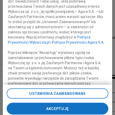
dot. świadczonych Tobie usług. Jeśli podstawą
przetwarzania Twoich danych jest uzasadniony interes
Wyborcza sp. z o.o., jej spółki powiązanej – Agora S.A. – lub
Rodzinie
Zaufanych Partnerów, masz prawo wyrazić sprzeciw. Aby
to zrobić przejdź do „Ustawień Zaawansowanych” lub
składają
skontaktuj się z administratorem – w zależności od
zakresu sprzeciwu i podmiotu, wobec którego jest
kierowany. Więcej informacji znajdziesz w
Polityce
nauczyciele i pracownicy radomskich szkół i przedsz
Prywatności Wyborcza.pl
i
Polityce Prywatności Agora S.A.
Poprzez kliknięcie "Akceptuję" wyrażasz zgodę na
zainstalowanie i przechowywanie plików typu cookie
Wyborczej sp. z o. o. jej Zaufanych Partnerów i Agora S.A.
na Twoim urządzeniu końcowym. Możesz też w każdej
chwili zmienić swoje preferencje dot. plików cookie,
ponownie wywołując narzędzie do zarządzania Twoimi
Inne kondolencje
preferencjami dot. przetwarzania danych poprzez
odnośnik „Ustawienia prywatności” w stopce serwisu i
USTAWIENIA ZAAWANSOWANE
przechodząc do sekcji „Ustawienia zaawansowane”.
Zmiana ustawień plików cookie możliwa jest także za
Z nieopisanym smutkiem przyjąłem wiadomość o śmierci Teresy Królikowskiej Wiel
pomocą ustawień przeglądarki.
przedszkoli, Radnej Rady Miejskiej Radomia trzech kadencji 1994-2006,...
AKCEPTUJĘ
My, nasi Zaufani Partnerzy i Agora S.A. możemy