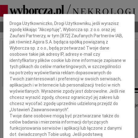
Dbamy o Twoją prywatność
Droga Użytkowniczko, Drogi Użytkowniku, jeśli wyrazisz
Nekrologi
Odeszli
Poradnik pogrzebowy
zgodę klikając "Akceptuję", Wyborcza sp. z o.o. oraz jej
Zaufani Partnerzy, w tym [
872
] Zaufanych Partnerów IAB,
jak również Agora S.A. będąca spółką powiązaną z
Wyborcza sp. z o.o., będą przetwarzać Twoje dane
osobowe takie jak adresy IP, adresy e-mail czy
IMIĘ I NAZWISKO:
identyfikatory plików cookie lub inne informacje zapisane w
Radom
REGION:
tych plikach do celów marketingowych, w szczególności
na potrzeby wyświetlania reklam dopasowanych do
25.06.2011
DATA EMISJI:
Twoich zainteresowań i preferencji w swoich serwisach,
aplikacjach i w Internecie lub personalizacji treści w nich
wyświetlanych. Wyrażenie zgody jest dobrowolne. Jeśli nie
chcesz wyrazić zgody, chcesz ograniczyć jej zakres lub
chcesz wycofać zgodę uprzednio udzieloną przejdź do
Odchodzi człowiek, ale pamięć po nim pozostaje
„Ustawień Zaawansowanych”.
Twoje dane osobowe mogą być przetwarzane także do
celów badania i mierzenia informacji dotyczących
Drogiemu Przyjacielowi
funkcjonowania serwisów i aplikacji lub łączone z danymi
dot. świadczonych Tobie usług. Jeśli podstawą
Krzysztofowi Olesiowi