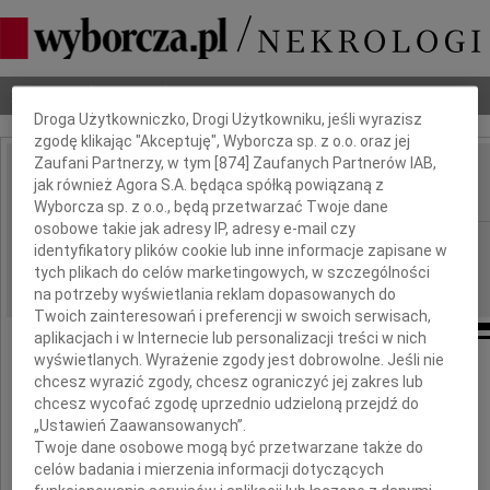
Dbamy o Twoją prywatność
Nekrologi
Odeszli
Poradnik pogrzebowy
Droga Użytkowniczko, Drogi Użytkowniku, jeśli wyrazisz
zgodę klikając "Akceptuję", Wyborcza sp. z o.o. oraz jej
Zaufani Partnerzy, w tym [
874
] Zaufanych Partnerów IAB,
Teresa Królikowska
jak również Agora S.A. będąca spółką powiązaną z
IMIĘ I NAZWISKO:
Wyborcza sp. z o.o., będą przetwarzać Twoje dane
osobowe takie jak adresy IP, adresy e-mail czy
Radom
REGION:
identyfikatory plików cookie lub inne informacje zapisane w
tych plikach do celów marketingowych, w szczególności
09.07.2011
DATA EMISJI:
na potrzeby wyświetlania reklam dopasowanych do
Twoich zainteresowań i preferencji w swoich serwisach,
aplikacjach i w Internecie lub personalizacji treści w nich
wyświetlanych. Wyrażenie zgody jest dobrowolne. Jeśli nie
chcesz wyrazić zgody, chcesz ograniczyć jej zakres lub
Z głębokim żalem i smutkiem
chcesz wycofać zgodę uprzednio udzieloną przejdź do
przyjęliśmy wiadomość o śmierci
„Ustawień Zaawansowanych”.
Twoje dane osobowe mogą być przetwarzane także do
celów badania i mierzenia informacji dotyczących
Pani