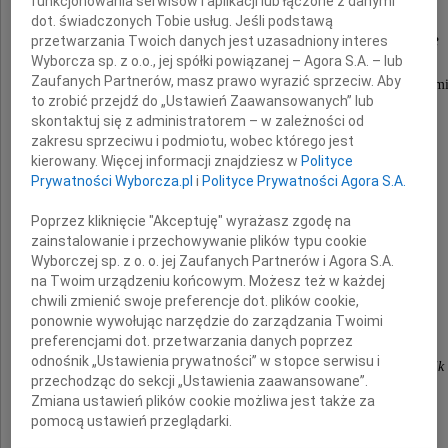
funkcjonowania serwisów i aplikacji lub łączone z danymi
dot. świadczonych Tobie usług. Jeśli podstawą
Teresy Królikowskiej
przetwarzania Twoich danych jest uzasadniony interes
Wyborcza sp. z o.o., jej spółki powiązanej – Agora S.A. – lub
Zaufanych Partnerów, masz prawo wyrazić sprzeciw. Aby
byłej wieloletniej radnej Rady Miejskiej w Radomi
to zrobić przejdź do „Ustawień Zaawansowanych” lub
skontaktuj się z administratorem – w zależności od
W imieniu
zakresu sprzeciwu i podmiotu, wobec którego jest
kierowany. Więcej informacji znajdziesz w
Polityce
wszystkich mieszkańców
Prywatności Wyborcza.pl
i
Polityce Prywatności Agora S.A.
Poprzez kliknięcie "Akceptuję" wyrażasz zgodę na
składamy wyrazy głębokiego współczucia
zainstalowanie i przechowywanie plików typu cookie
Wyborczej sp. z o. o. jej Zaufanych Partnerów i Agora S.A.
Rodzinie i Przyjaciołom
na Twoim urządzeniu końcowym. Możesz też w każdej
chwili zmienić swoje preferencje dot. plików cookie,
ponownie wywołując narzędzie do zarządzania Twoimi
Prezydent Radomia Andrzej Kosztowniak
preferencjami dot. przetwarzania danych poprzez
odnośnik „Ustawienia prywatności” w stopce serwisu i
Przewodniczący Rady Miejskiej Dariusz Wójcik
przechodząc do sekcji „Ustawienia zaawansowane”.
Zmiana ustawień plików cookie możliwa jest także za
pomocą ustawień przeglądarki.