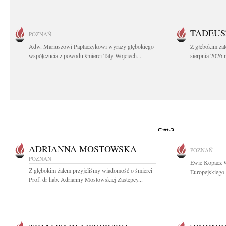
TADEUS
POZNAŃ
Adw. Mariuszowi Paplaczykowi wyrazy głębokiego
Z głębokim ża
współczucia z powodu śmierci Taty Wojciech...
sierpnia 2026 r
ADRIANNA MOSTOWSKA
POZNAŃ
POZNAŃ
Ewie Kopacz W
Z głębokim żalem przyjęliśmy wiadomość o śmierci
Europejskiego 
Prof. dr hab. Adrianny Mostowskiej Zastępcy...