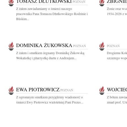
TOMASZ DŁUTKOWSKI
ZBIGNI
POZNAŃ
Z żalem zawiadamiamy o śmierci naszego
Żonie oraz ws
pracownika Pana Tomasza Dłutkowskiego Rodzinie i
1934-2026 z wy
Bliskim...
DOMINIKA ŻUKOWSKA
POZNAŃ
POZNAŃ
Z żalem i smutkiem żegnamy Dominikę Żukowską
Drogiemu Kol
Wokalistkę i gitarzystkę duetu z Andrzejem...
szczerego wspó
EWA PIOTROWICZ
WOJCIE
POZNAŃ
Z ogromnym smutkiem przyjęliśmy wiadomość o
Z bólem zawiad
śmierci Ewy Piotrowicz wieloletniej Pani Prezes...
zmarł prof. UA