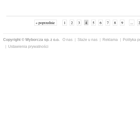
« poprzednie
1
2
3
4
5
6
7
8
9
...
Copyright © Wyborcza sp. z o.o.
O nas
Staże u nas
Reklama
Polityka 
Ustawienia prywatności