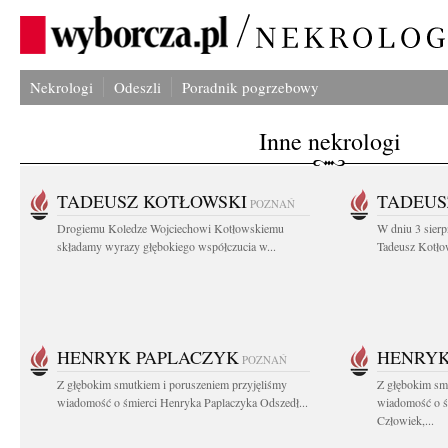
Nekrologi
Odeszli
Poradnik pogrzebowy
Inne nekrologi
TADEUSZ KOTŁOWSKI
TADEUS
POZNAŃ
Drogiemu Koledze Wojciechowi Kotłowskiemu
W dniu 3 sierp
składamy wyrazy głębokiego współczucia w...
Tadeusz Kotłow
HENRYK PAPLACZYK
HENRYK
POZNAŃ
Z głębokim smutkiem i poruszeniem przyjęliśmy
Z głębokim smu
wiadomość o śmierci Henryka Paplaczyka Odszedł...
wiadomość o ś
Człowiek,...