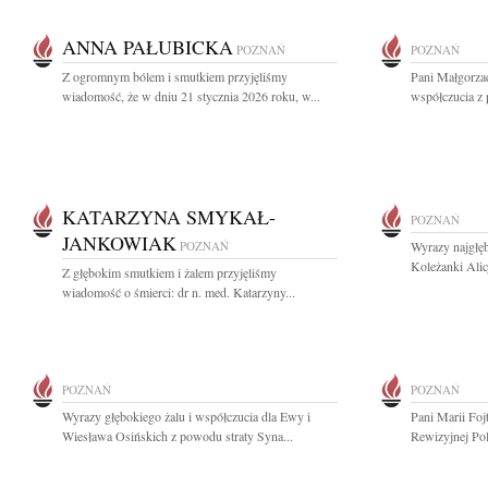
ANNA PAŁUBICKA
POZNAŃ
POZNAŃ
Z ogromnym bólem i smutkiem przyjęliśmy
Pani Małgorza
wiadomość, że w dniu 21 stycznia 2026 roku, w...
współczucia z
KATARZYNA SMYKAŁ-
POZNAŃ
JANKOWIAK
POZNAŃ
Wyrazy najgłęb
Koleżanki Alic
Z głębokim smutkiem i żalem przyjęliśmy
wiadomość o śmierci: dr n. med. Katarzyny...
POZNAŃ
POZNAŃ
Wyrazy głębokiego żalu i współczucia dla Ewy i
Pani Marii Foj
Wiesława Osińskich z powodu straty Syna...
Rewizyjnej Pol