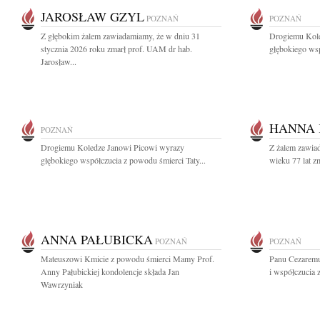
JAROSŁAW GZYL
POZNAŃ
POZNAŃ
Z głębokim żalem zawiadamiamy, że w dniu 31
Drogiemu Kole
stycznia 2026 roku zmarł prof. UAM dr hab.
głębokiego wsp
Jarosław...
HANNA
POZNAŃ
Drogiemu Koledze Janowi Picowi wyrazy
Z żalem zawiad
głębokiego współczucia z powodu śmierci Taty...
wieku 77 lat 
ANNA PAŁUBICKA
POZNAŃ
POZNAŃ
Mateuszowi Kmicie z powodu śmierci Mamy Prof.
Panu Cezaremu
Anny Pałubickiej kondolencje składa Jan
i współczucia
Wawrzyniak