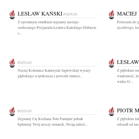
LESŁAW KAŃSKI
MACIEJ
POZNAŃ
Z ogromnym smutkiem żegnamy naszego
Poruszeni do 
serdecznego Przyjaciela Lesława Kańskiego Elżbiecie
życzliwego, ko
i...
LESŁAW
POZNAŃ
Naszej Koleżance Katarzynie Jagłowskiej wyrazy
Z głębokim smu
głębokiego współczucia z powodu śmierci...
wiadomość, że 
wieku 81...
PIOTR 
POZNAŃ
Żegnamy Cię Kochana Tolu Pamiętać jednak
Z głębokim żal
będziemy Twój uroczy uśmiech, Twoją radość...
odszedł od nas