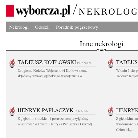
Nekrologi
Odeszli
Poradnik pogrzebowy
Inne nekrologi
TADEUSZ KOTŁOWSKI
TADEUS
POZNAŃ
Drogiemu Koledze Wojciechowi Kotłowskiemu
W dniu 3 sierp
składamy wyrazy głębokiego współczucia w...
Tadeusz Kotłow
HENRYK PAPLACZYK
HENRYK
POZNAŃ
Z głębokim smutkiem i poruszeniem przyjęliśmy
Z głębokim smu
wiadomość o śmierci Henryka Paplaczyka Odszedł...
wiadomość o ś
Człowiek,...