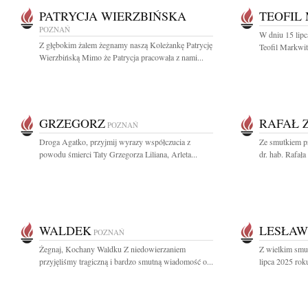
PATRYCJA WIERZBIŃSKA
TEOFIL
POZNAŃ
W dniu 15 lipc
Z głębokim żalem żegnamy naszą Koleżankę Patrycję
Teofil Markwit
Wierzbińską Mimo że Patrycja pracowała z nami...
GRZEGORZ
RAFAŁ 
POZNAŃ
Droga Agatko, przyjmij wyrazy współczucia z
Ze smutkiem pr
powodu śmierci Taty Grzegorza Liliana, Arleta...
dr. hab. Rafał
WALDEK
LESŁAW
POZNAŃ
Żegnaj, Kochany Waldku Z niedowierzaniem
Z wielkim smu
przyjęliśmy tragiczną i bardzo smutną wiadomość o...
lipca 2025 rok