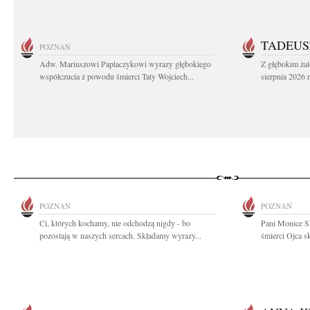
TADEUS
POZNAŃ
Adw. Mariuszowi Paplaczykowi wyrazy głębokiego
Z głębokim ża
współczucia z powodu śmierci Taty Wojciech...
sierpnia 2026 r
POZNAŃ
POZNAŃ
Ci, których kochamy, nie odchodzą nigdy - bo
Pani Monice S
pozostają w naszych sercach. Składamy wyrazy...
śmierci Ojca sk