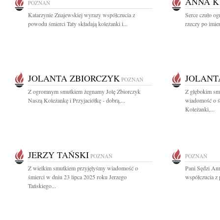
ANNA K
POZNAŃ
Katarzynie Znajewskiej wyrazy współczucia z
Serce czuło og
powodu śmierci Taty składają koleżanki i...
rzeczy po imien
JOLANTA ZBIORCZYK
JOLANT
POZNAŃ
Z ogromnym smutkiem żegnamy Jolę Zbiorczyk
Z głębokim smu
Naszą Koleżankę i Przyjaciółkę - dobrą,...
wiadomość o śm
Koleżanki,...
JERZY TAŃSKI
POZNAŃ
POZNAŃ
Z wielkim smutkiem przyjęłyśmy wiadomość o
Pani Sędzi An
śmierci w dniu 23 lipca 2025 roku Jerzego
współczucia z
Tańskiego...