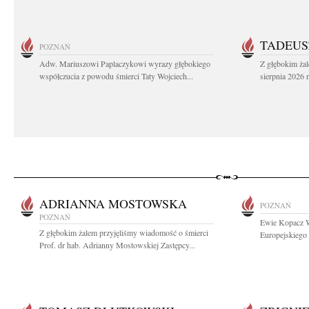
TADEUS
POZNAŃ
Adw. Mariuszowi Paplaczykowi wyrazy głębokiego
Z głębokim ża
współczucia z powodu śmierci Taty Wojciech...
sierpnia 2026 r
ADRIANNA MOSTOWSKA
POZNAŃ
POZNAŃ
Ewie Kopacz W
Z głębokim żalem przyjęliśmy wiadomość o śmierci
Europejskiego 
Prof. dr hab. Adrianny Mostowskiej Zastępcy...