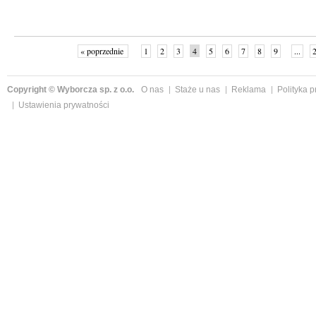
« poprzednie
1
2
3
4
5
6
7
8
9
...
Copyright © Wyborcza sp. z o.o.
O nas
Staże u nas
Reklama
Polityka 
Ustawienia prywatności