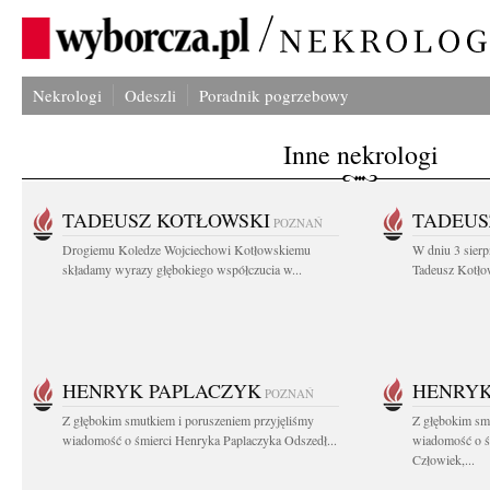
Nekrologi
Odeszli
Poradnik pogrzebowy
Inne nekrologi
TADEUSZ KOTŁOWSKI
TADEUS
POZNAŃ
Drogiemu Koledze Wojciechowi Kotłowskiemu
W dniu 3 sierp
składamy wyrazy głębokiego współczucia w...
Tadeusz Kotłow
HENRYK PAPLACZYK
HENRYK
POZNAŃ
Z głębokim smutkiem i poruszeniem przyjęliśmy
Z głębokim smu
wiadomość o śmierci Henryka Paplaczyka Odszedł...
wiadomość o ś
Człowiek,...