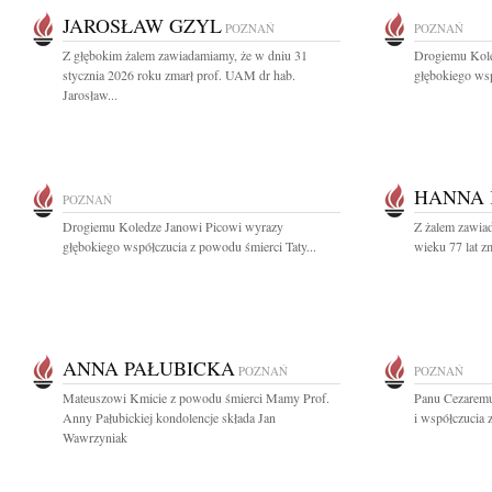
JAROSŁAW GZYL
POZNAŃ
POZNAŃ
Z głębokim żalem zawiadamiamy, że w dniu 31
Drogiemu Kole
stycznia 2026 roku zmarł prof. UAM dr hab.
głębokiego wsp
Jarosław...
HANNA
POZNAŃ
Drogiemu Koledze Janowi Picowi wyrazy
Z żalem zawiad
głębokiego współczucia z powodu śmierci Taty...
wieku 77 lat 
ANNA PAŁUBICKA
POZNAŃ
POZNAŃ
Mateuszowi Kmicie z powodu śmierci Mamy Prof.
Panu Cezaremu
Anny Pałubickiej kondolencje składa Jan
i współczucia
Wawrzyniak