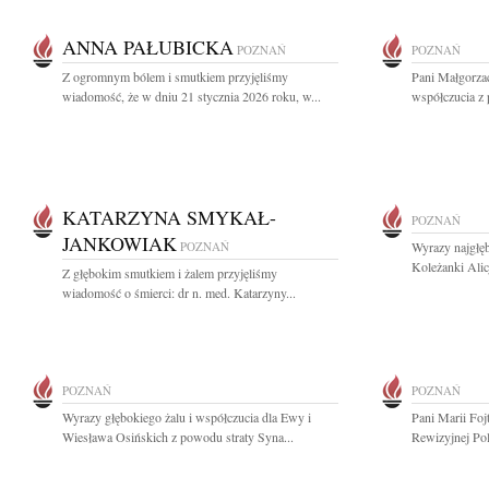
ANNA PAŁUBICKA
POZNAŃ
POZNAŃ
Z ogromnym bólem i smutkiem przyjęliśmy
Pani Małgorza
wiadomość, że w dniu 21 stycznia 2026 roku, w...
współczucia z
KATARZYNA SMYKAŁ-
POZNAŃ
JANKOWIAK
POZNAŃ
Wyrazy najgłęb
Koleżanki Alic
Z głębokim smutkiem i żalem przyjęliśmy
wiadomość o śmierci: dr n. med. Katarzyny...
POZNAŃ
POZNAŃ
Wyrazy głębokiego żalu i współczucia dla Ewy i
Pani Marii Foj
Wiesława Osińskich z powodu straty Syna...
Rewizyjnej Pol