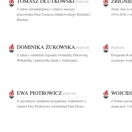
TOMASZ DŁUTKOWSKI
ZBIGNI
POZNAŃ
Z żalem zawiadamiamy o śmierci naszego
Żonie oraz ws
pracownika Pana Tomasza Dłutkowskiego Rodzinie i
1934-2026 z wy
Bliskim...
DOMINIKA ŻUKOWSKA
POZNAŃ
POZNAŃ
Z żalem i smutkiem żegnamy Dominikę Żukowską
Drogiemu Kol
Wokalistkę i gitarzystkę duetu z Andrzejem...
szczerego wspó
EWA PIOTROWICZ
WOJCIE
POZNAŃ
Z ogromnym smutkiem przyjęliśmy wiadomość o
Z bólem zawiad
śmierci Ewy Piotrowicz wieloletniej Pani Prezes...
zmarł prof. UA