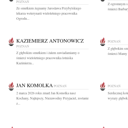
POZNAŃ
Z ogromnym s
Ze smutkiem żegnamy Jarosława Przybylskiego
śmierci Barbary
lekarza weterynarii wieloletniego pracownika
Ogrodu...
KAZIEMIERZ ANTONOWICZ
POZNAŃ
POZNAŃ
Z głębokim sm
Z głębokim smutkiem i żalem zawiadamiamy o
śmierci Mamy P
śmierci wieloletniego pracownika lotniska
Kazimierza...
JAN KOMOLKA
POZNAŃ
POZNAŃ
2 marca 2026 roku zmarł Jan Komolka nasz
Serdecznej kol
Kochany, Najlepszy, Niezawodny Przyjaciel, zostanie
wyrazy głębok
z...