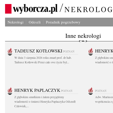
Nekrologi
Odeszli
Poradnik pogrzebowy
Inne nekrologi
TADEUSZ KOTŁOWSKI
HENRYK
POZNAŃ
W dniu 3 sierpnia 2026 roku zmarł prof. dr hab.
Z głębokim sm
Tadeusz Kotłowski Przez całe swe życie był...
wiadomość o ś
HENRYK PAPLACZYK
POZNAŃ
POZNAŃ
Z głębokim smutkiem i żalem przyjęliśmy
Adw. Mariuszo
wiadomość o śmierci Henryka Paplaczyka Odszedł
współczucia z 
Człowiek,...