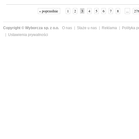
« poprzednie
1
2
3
4
5
6
7
8
...
27
Copyright © Wyborcza sp. z o.o.
O nas
Staże u nas
Reklama
Polityka 
Ustawienia prywatności