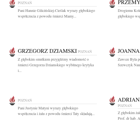
PRZEMY
POZNAŃ
Pani Hannie Gilicińskiej-Cieślak wyrazy głębokiego
Drogiemu Kol
współczucia z powodu śmierci Mamy...
głębokiego ws
GRZEGORZ DZIAMSKI
JOANNA
POZNAŃ
Z głębokim smutkiem przyjęliśmy wiadomość o
Zawsze Była p
śmierci Grzegorza Dziamskiego wybitnego krytyka
Szewczyk Nauc
i...
ADRIA
POZNAŃ
POZNAŃ
Pani Justynie Matyni wyrazy głębokiego
Z głębokim ża
współczucia i żalu z powodu śmierci Taty składają...
Prof. dr hab. 