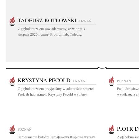
TADEUSZ KOTŁOWSKI
POZNAŃ
Z głębokim żalem zawiadamiamy, że w dniu 3
sierpnia 2026 r. zmarł Prof. dr hab. Tadeusz...
KRYSTYNA PECOLD
POZNAŃ
POZNAŃ
Z głębokim żalem przyjęliśmy wiadomość o śmierci
Panu Jarosław
Prof. dr hab. n.med. Krystyny Pecold wybitnej...
współczucia z 
PIOTR 
POZNAŃ
Serdecznemu koledze Jarosławowi Białkowi wyrazy
Z głębokim ża