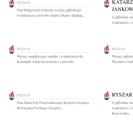
KATARZ
POZNAŃ
JANKOW
Pani Małgorzacie Łakomy wyrazy głębokiego
współczucia z powodu śmierci Mamy składają...
Z głębokim smu
wiadomość o śm
POZNAŃ
POZNAŃ
Wyrazy najgłębszego smutku i współczucia dla
Wyrazy głęboki
Koleżanki Alicji Suszczewicz z powodu...
Wiesława Osińs
RYSZAR
POZNAŃ
Pani Marii Fojt Przewodniczącej Krajowej Komisji
Z głębokim smu
Rewizyjnej Polskiego Związku...
wiadomość o ś
Kierownika...