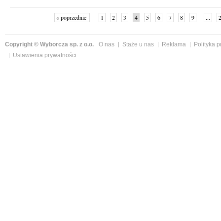
« poprzednie
1
2
3
4
5
6
7
8
9
...
Copyright © Wyborcza sp. z o.o.
O nas
Staże u nas
Reklama
Polityka 
Ustawienia prywatności