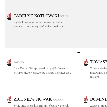
TADEUSZ KOTŁOWSKI
POZNAŃ
Z głębokim żalem zawiadamiamy, że w dniu 3
sierpnia 2026 r. zmarł Prof. dr hab. Tadeusz...
TOMASZ
POZNAŃ
Ewie Kopacz Wiceprzewodniczącej Parlamentu
Z żalem zawia
Europejskiego Najszczersze wyrazy współczucia...
pracownika Pa
Bliskim...
ZBIGNIEW NOWAK
DOMINI
POZNAŃ
Żonie oraz wszystkim Bliskim Zbigniew Nowak
Z żalem i smu