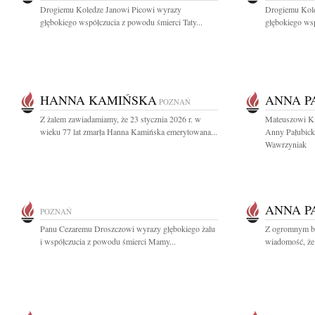
Drogiemu Koledze Janowi Picowi wyrazy
Drogiemu Kole
głębokiego współczucia z powodu śmierci Taty...
głębokiego wsp
HANNA KAMIŃSKA
ANNA P
POZNAŃ
Z żalem zawiadamiamy, że 23 stycznia 2026 r. w
Mateuszowi Km
wieku 77 lat zmarła Hanna Kamińska emerytowana...
Anny Pałubicki
Wawrzyniak
ANNA P
POZNAŃ
Panu Cezaremu Droszczowi wyrazy głębokiego żalu
Z ogromnym bó
i współczucia z powodu śmierci Mamy...
wiadomość, że 