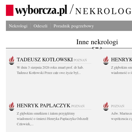
Nekrologi
Odeszli
Poradnik pogrzebowy
Inne nekrologi
TADEUSZ KOTŁOWSKI
HENRYK
POZNAŃ
W dniu 3 sierpnia 2026 roku zmarł prof. dr hab.
Z głębokim sm
Tadeusz Kotłowski Przez całe swe życie był...
wiadomość o ś
HENRYK PAPLACZYK
POZNAŃ
POZNAŃ
Z głębokim smutkiem i żalem przyjęliśmy
Adw. Mariuszo
wiadomość o śmierci Henryka Paplaczyka Odszedł
współczucia z 
Człowiek,...