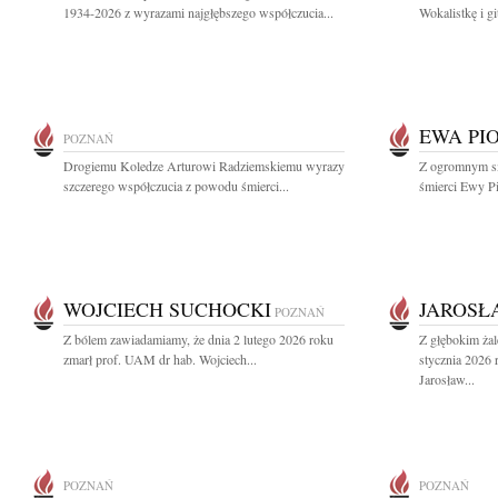
1934-2026 z wyrazami najgłębszego współczucia...
Wokalistkę i gi
EWA PI
POZNAŃ
Drogiemu Koledze Arturowi Radziemskiemu wyrazy
Z ogromnym s
szczerego współczucia z powodu śmierci...
śmierci Ewy Pi
WOJCIECH SUCHOCKI
JAROSŁ
POZNAŃ
Z bólem zawiadamiamy, że dnia 2 lutego 2026 roku
Z głębokim ża
zmarł prof. UAM dr hab. Wojciech...
stycznia 2026 
Jarosław...
POZNAŃ
POZNAŃ