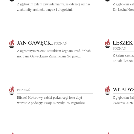
Z głębokim żalem zawiadamiamy, że odszedł od nas
Z głębokim ża
znakomity architekt wnętrz i długoletni...
Dr. Lecha Nowa
JAN GAWĘCKI
LESZEK
POZNAŃ
POZNAŃ
Z ogromnym żalem i smutkiem żegnam Prof. dr hab.
Z żalem zawiad
inż. Jana Gawęckiego Zapamiętam Go jako...
dr hab. Lesze
WŁADY
POZNAŃ
Elisko! Kolorowy, rajski ptaku, cęgi losu zbyt
Z głębokim ża
wcześnie podcięły Twoje skrzydła. W zagrodzie...
kwietnia 2026 r