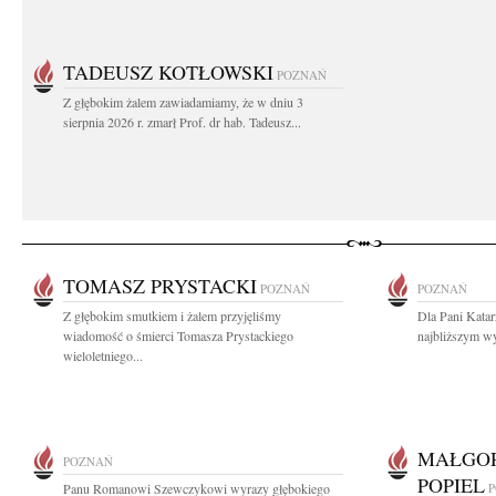
TADEUSZ KOTŁOWSKI
POZNAŃ
Z głębokim żalem zawiadamiamy, że w dniu 3
sierpnia 2026 r. zmarł Prof. dr hab. Tadeusz...
TOMASZ PRYSTACKI
POZNAŃ
POZNAŃ
Z głębokim smutkiem i żalem przyjęliśmy
Dla Pani Katar
wiadomość o śmierci Tomasza Prystackiego
najbliższym wy
wieloletniego...
MAŁGOR
POZNAŃ
POPIEL
Panu Romanowi Szewczykowi wyrazy głębokiego