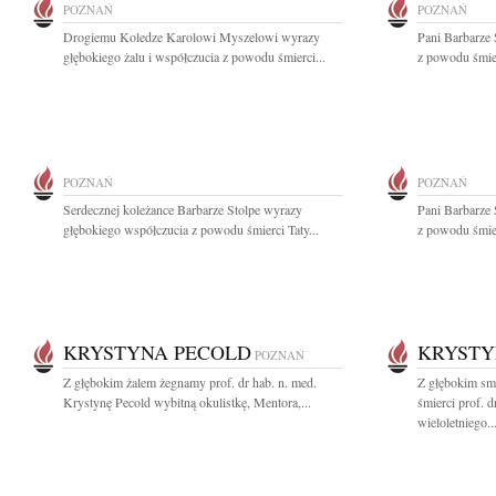
POZNAŃ
POZNAŃ
Drogiemu Koledze Karolowi Myszelowi wyrazy
Pani Barbarze 
głębokiego żalu i współczucia z powodu śmierci...
z powodu śmier
POZNAŃ
POZNAŃ
Serdecznej koleżance Barbarze Stolpe wyrazy
Pani Barbarze 
głębokiego współczucia z powodu śmierci Taty...
z powodu śmier
KRYSTYNA PECOLD
KRYSTY
POZNAŃ
Z głębokim żalem żegnamy prof. dr hab. n. med.
Z głębokim sm
Krystynę Pecold wybitną okulistkę, Mentora,...
śmierci prof. 
wieloletniego..