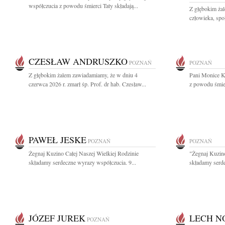
współczucia z powodu śmierci Taty składają...
Z głębokim ża
człowieka, spo
CZESŁAW ANDRUSZKO
POZNAŃ
POZNAŃ
Z głębokim żalem zawiadamiamy, że w dniu 4
Pani Monice K
czerwca 2026 r. zmarł śp. Prof. dr hab. Czesław...
z powodu śmier
PAWEŁ JESKE
POZNAŃ
POZNAŃ
Żegnaj Kuzino Całej Naszej Wielkiej Rodzinie
"Żegnaj Kuzino
składamy serdeczne wyrazy współczucia. 9...
składamy serde
JÓZEF JUREK
LECH N
POZNAŃ