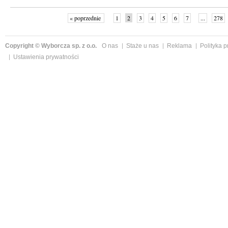
« poprzednie
1
2
3
4
5
6
7
...
278
Copyright © Wyborcza sp. z o.o.
O nas
Staże u nas
Reklama
Polityka 
Ustawienia prywatności