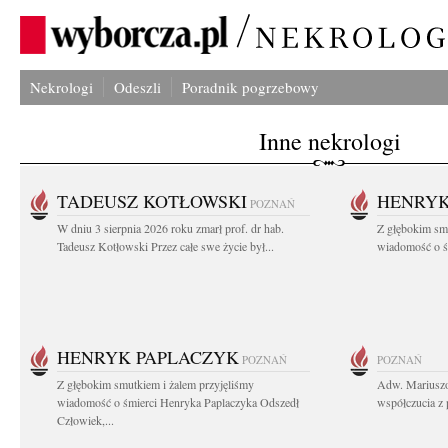
Nekrologi
Odeszli
Poradnik pogrzebowy
Inne nekrologi
TADEUSZ KOTŁOWSKI
HENRYK
POZNAŃ
W dniu 3 sierpnia 2026 roku zmarł prof. dr hab.
Z głębokim sm
Tadeusz Kotłowski Przez całe swe życie był...
wiadomość o ś
HENRYK PAPLACZYK
POZNAŃ
POZNAŃ
Z głębokim smutkiem i żalem przyjęliśmy
Adw. Mariuszo
wiadomość o śmierci Henryka Paplaczyka Odszedł
współczucia z 
Człowiek,...