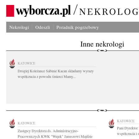
Nekrologi
Odeszli
Poradnik pogrzebowy
Inne nekrologi
KATOWICE
Drogiej Koleżance Sabinie Kacan składamy wyrazy
współczucia z powodu śmierci Mamy...
KATOWICE
KATOWICE
Pani Dyrektor
Zastępcy Dyrektora ds. Administracyjno-
współczucia i 
Pracowniczych KWK "Wujek" Januszowi Majdzie