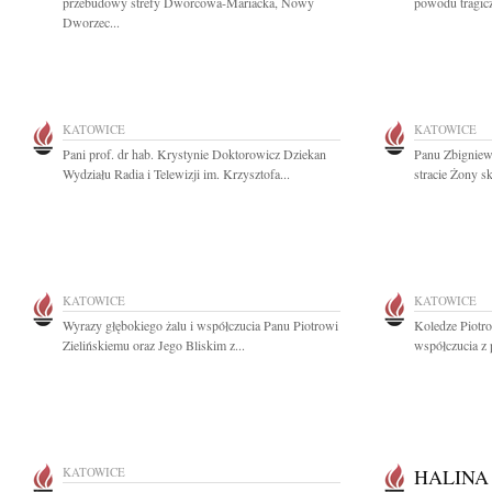
przebudowy strefy Dworcowa-Mariacka, Nowy
powodu tragicz
Dworzec...
KATOWICE
KATOWICE
Pani prof. dr hab. Krystynie Doktorowicz Dziekan
Panu Zbigniew
Wydziału Radia i Telewizji im. Krzysztofa...
stracie Żony s
KATOWICE
KATOWICE
Wyrazy głębokiego żalu i współczucia Panu Piotrowi
Koledze Piotr
Zielińskiemu oraz Jego Bliskim z...
współczucia z 
KATOWICE
HALINA