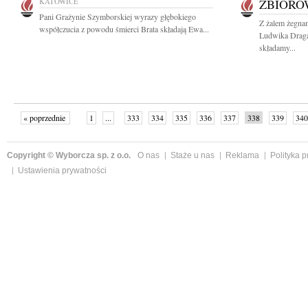
KATOWICE
ZBIOR
Pani Grażynie Szymborskiej wyrazy głębokiego
Z żalem żegnam
współczucia z powodu śmierci Brata składają Ewa...
Ludwika Draga
składamy...
« poprzednie
1
...
333
334
335
336
337
338
339
340
następne »
Copyright © Wyborcza sp. z o.o.
O nas
Staże u nas
Reklama
Polityka 
Ustawienia prywatności