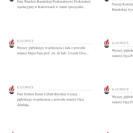
Pani Wandzie Barańskiej Prokuratorowi Prokuratury
Naszej Koleża
Apelacyjnej w Katowicach w stanie spoczynku...
Barańskiej wyr
KATOWICE
KATOWICE
Wyrazy głębokiego współczucia i żalu z powodu
Wyrazy głębok
śmierci Męża Pani prof. zw. dr hab. Urszuli Gros...
śmierci Ojca P
KATOWICE
KATOWICE
Pani Doktor Ilonie Cebuli-Byrskiej wyrazy
Wyrazy głębok
głębokiego współczucia z powodu śmierci Ojca
śmierci Ojca P
składają...