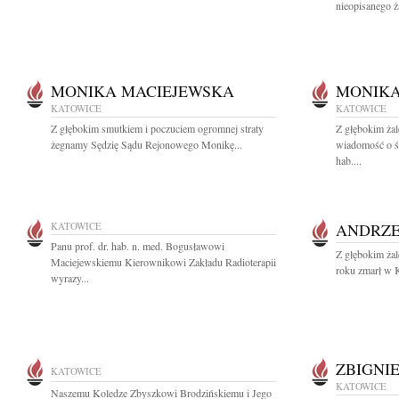
nieopisanego ża
MONIKA MACIEJEWSKA
MONIKA
KATOWICE
KATOWICE
Z głębokim smutkiem i poczuciem ogromnej straty
Z głębokim żal
żegnamy Sędzię Sądu Rejonowego Monikę...
wiadomość o śm
hab....
KATOWICE
ANDRZE
Panu prof. dr. hab. n. med. Bogusławowi
Z głębokim ża
Maciejewskiemu Kierownikowi Zakładu Radioterapii
roku zmarł w K
wyrazy...
ZBIGNI
KATOWICE
KATOWICE
Naszemu Koledze Zbyszkowi Brodzińskiemu i Jego