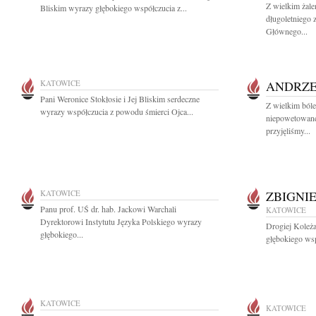
Z wielkim żal
Bliskim wyrazy głębokiego współczucia z...
długoletniego
Głównego...
KATOWICE
ANDRZE
Pani Weronice Stokłosie i Jej Bliskim serdeczne
Z wielkim ból
wyrazy współczucia z powodu śmierci Ojca...
niepowetowanej
przyjęliśmy...
KATOWICE
ZBIGNI
Panu prof. UŚ dr. hab. Jackowi Warchali
KATOWICE
Dyrektorowi Instytutu Języka Polskiego wyrazy
Drogiej Koleż
głębokiego...
głębokiego wsp
KATOWICE
KATOWICE