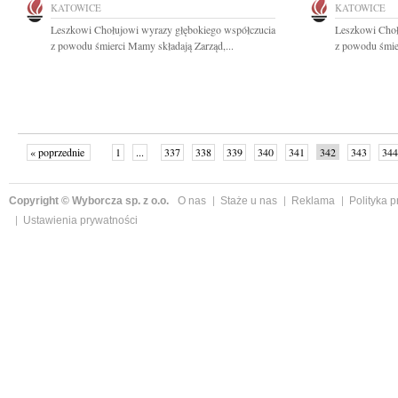
KATOWICE
KATOWICE
Leszkowi Chołujowi wyrazy głębokiego współczucia
Leszkowi Choł
z powodu śmierci Mamy składają Zarząd,...
z powodu śmie
« poprzednie
1
...
337
338
339
340
341
342
343
344
następne »
Copyright © Wyborcza sp. z o.o.
O nas
Staże u nas
Reklama
Polityka 
Ustawienia prywatności