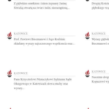
Z głębokim smutkiem i żalem żegnamy Janinę
Drogiej Koleż
Siwicką otwartą na świat i ludzi, niezastąpioną...
głębokiego wsp
KATOWICE
KATOWICE
Prof. Pawłowi Buszmanowi i Jego Rodzinie
Wyrazy głębok
składamy wyrazy najszczerszego współczucia oraz...
Buszmanowi or
KATOWICE
KATOWICE
Naszemu drogi
Panu Krzysztofowi Niemczykowi Sędziemu Sądu
Kopaczowi wyr
Okręgowego w Katowicach słowa otuchy oraz
wyrazy...