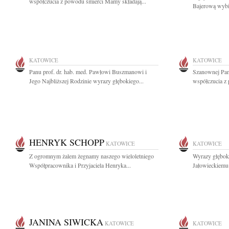
współczucia z powodu śmierci Mamy składają...
Bajerową wybit
KATOWICE
KATOWICE
Panu prof. dr. hab. med. Pawłowi Buszmanowi i
Szanownej Pan
Jego Najbliższej Rodzinie wyrazy głębokiego...
współczucia z 
HENRYK SCHOPP
KATOWICE
KATOWICE
Z ogromnym żalem żegnamy naszego wieloletniego
Wyrazy głębok
Współpracownika i Przyjaciela Henryka...
Jałowieckiemu
JANINA SIWICKA
KATOWICE
KATOWICE