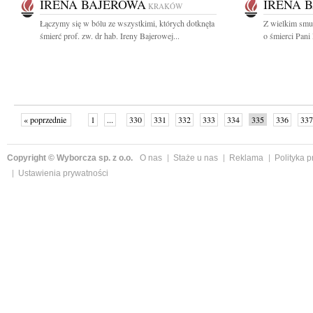
IRENA BAJEROWA
IRENA 
KRAKÓW
Łączymy się w bólu ze wszystkimi, których dotknęła
Z wielkim smu
śmierć prof. zw. dr hab. Ireny Bajerowej...
o śmierci Pani
« poprzednie
1
...
330
331
332
333
334
335
336
337
następne »
Copyright © Wyborcza sp. z o.o.
O nas
Staże u nas
Reklama
Polityka 
Ustawienia prywatności