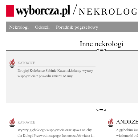
Nekrologi
Odeszli
Poradnik pogrzebowy
Inne nekrologi
KATOWICE
Drogiej Koleżance Sabinie Kacan składamy wyrazy
współczucia z powodu śmierci Mamy...
ANDRZE
KATOWICE
Wyrazy głębokiego współczucia oraz słowa otuchy
Z głębokim żal
dla Kolegi Przewodniczącego Ireneusza Jóźwiaka i...
wiadomość o śm