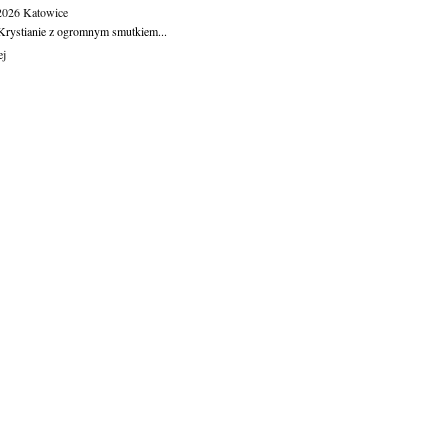
.2026
Katowice
Krystianie z ogromnym smutkiem...
ej