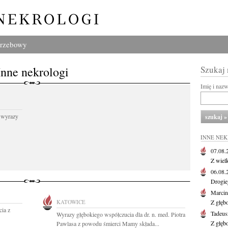
grzebowy
Inne nekrologi
Szukaj
Imię i naz
 wyrazy
INNE NE
07.08
Z wiel
06.08
Drogie
Marcin
KATOWICE
Z głęb
ia z
Tadeus
Wyrazy głębokiego współczucia dla dr. n. med. Piotra
Z głęb
Pawlasa z powodu śmierci Mamy składa...