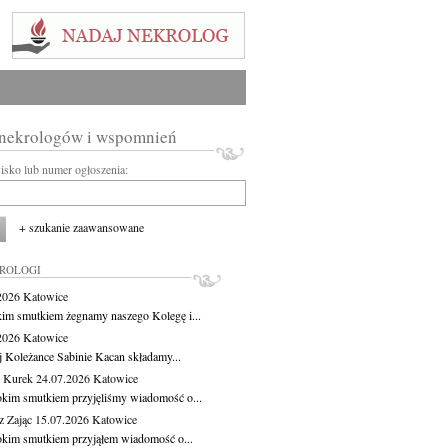
 nekrologów i wspomnień
wisko lub numer ogłoszenia:
+ szukanie zaawansowane
KROLOGI
.2026
Katowice
kim smutkiem żegnamy naszego Kolegę i...
.2026
Katowice
j Koleżance Sabinie Kacan składamy...
 Kurek
24.07.2026
Katowice
okim smutkiem przyjęliśmy wiadomość o...
z Zając
15.07.2026
Katowice
okim smutkiem przyjąłem wiadomość o...