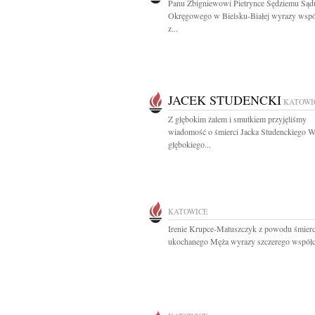
Panu Zbigniewowi Pietrynce Sędziemu Sąd
Okręgowego w Bielsku-Białej wyrazy wspó
z...
JACEK STUDENCKI
KATOWI
Z głębokim żalem i smutkiem przyjęliśmy
wiadomość o śmierci Jacka Studenckiego W
głębokiego...
KATOWICE
Irenie Krupce-Matuszczyk z powodu śmierc
ukochanego Męża wyrazy szczerego współcz