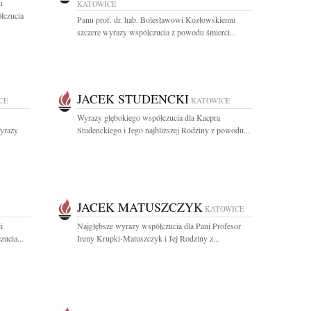
u
KATOWICE
łczucia
Panu prof. dr. hab. Bolesławowi Kozłowskiemu
szczere wyrazy współczucia z powodu śmierci...
JACEK STUDENCKI
CE
KATOWICE
Wyrazy głębokiego współczucia dla Kacpra
yrazy
Studenckiego i Jego najbliższej Rodziny z powodu...
JACEK MATUSZCZYK
KATOWICE
i
Najgłębsze wyrazy współczucia dla Pani Profesor
ucia...
Ireny Krupki-Matuszczyk i Jej Rodziny z...