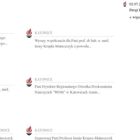
02.07
Drogi 
+ więc
KATOWICE
Jego
Wyrazy współczucia dla Pani prof. dr hab. n. med.
go...
Ireny Krupki-Matuszczyk z powodu...
KATOWICE
Pani Dyrektor Regionalnego Ośrodka Doskonalenia
. med.
Nauczycieli "WOM" w Katowicach Annie...
OWICE
KATOWICE
atuszczyk
Szanownej Pani Profesor Irenie Krupce-Matuszczyk