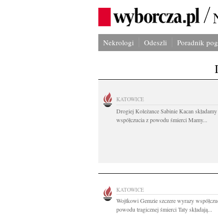
Nekrologi
Odeszli
Poradnik po
KATOWICE
Drogiej Koleżance Sabinie Kacan składamy
współczucia z powodu śmierci Mamy...
KATOWICE
Wojtkowi Gemzie szczere wyrazy współczuc
powodu tragicznej śmierci Taty składają...