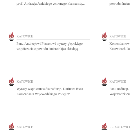
prof. Andrzeja Janickiego cenionego klarnecisty...
powodu śmierci
KATOWICE
KATOWICE
Panu Andrzejowi Płazakowi wyrazy głębokiego
Komendantowi
współczucia z powodu śmierci Ojca składają...
Katowicach Da
KATOWICE
KATOWICE
Wyrazy współczucia dla nadinsp. Dariusza Biela
Panu nadinsp.
Komendanta Wojewódzkiego Policji w...
Wojewódzkiemu
. .
KATOWICE
KATOWIC