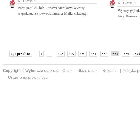
KATOWICE
KATOWICE
Panu prof. dr. hab. Janowi Stanikowi wyrazy
Wyrazy głęboki
współczucia z powodu śmierci Matki składają...
Ewy Borowicki
« poprzednie
1
...
328
329
330
331
332
333
334
335
następne »
Copyright © Wyborcza sp. z o.o.
O nas
Staże u nas
Reklama
Polityka 
Ustawienia prywatności