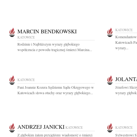
MARCIN BENDKOWSKI
KATOWICE
Komendantowi
KATOWICE
Katowicach Pa
Rodzinie i Najbliższym wyrazy głębokiego
wyrazy...
współczucia z powodu tragicznej śmierci Marcina...
JOLANT
KATOWICE
Pani Joannie Kozera Sędziemu Sądu Okręgowego w
Józefowi Skrz
Katowicach słowa otuchy oraz wyrazy głębokiego...
wyrazy głęboki
ANDRZEJ JANICKI
KATOWICE
KATOWICE
Z głębokim żalem przyjęliśmy wiadomość o śmierci
Sylwestrowi S