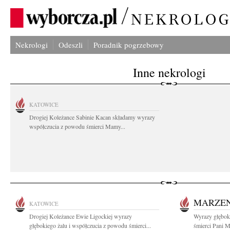
Nekrologi
Odeszli
Poradnik pogrzebowy
Inne nekrologi
KATOWICE
Drogiej Koleżance Sabinie Kacan składamy wyrazy
współczucia z powodu śmierci Mamy...
MARZEN
KATOWICE
Drogiej Koleżance Ewie Ligockiej wyrazy
Wyrazy głębok
głębokiego żalu i współczucia z powodu śmierci...
śmierci Pani M