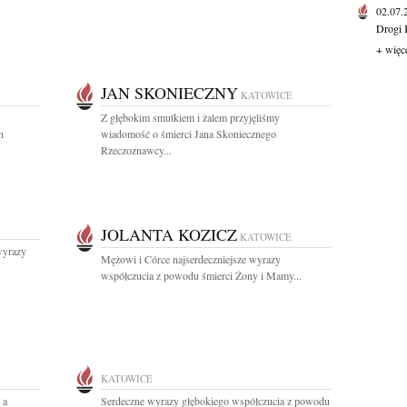
02.07
Drogi 
+ więc
JAN SKONIECZNY
KATOWICE
Z głębokim smutkiem i żalem przyjęliśmy
h
wiadomość o śmierci Jana Skoniecznego
Rzeczoznawcy...
JOLANTA KOZICZ
KATOWICE
wyrazy
Mężowi i Córce najserdeczniejsze wyrazy
współczucia z powodu śmierci Żony i Mamy...
KATOWICE
 a
Serdeczne wyrazy głębokiego współczucia z powodu