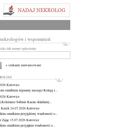
 nekrologów i wspomnień
wisko lub numer ogłoszenia:
+ szukanie zaawansowane
KROLOGI
.2026
Katowice
kim smutkiem żegnamy naszego Kolegę i...
.2026
Katowice
j Koleżance Sabinie Kacan składamy...
 Kurek
24.07.2026
Katowice
okim smutkiem przyjęliśmy wiadomość o...
z Zając
15.07.2026
Katowice
okim smutkiem przyjąłem wiadomość o...