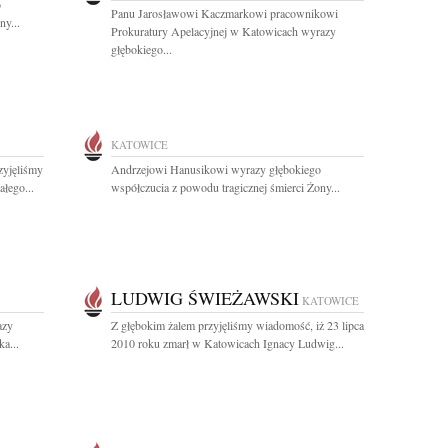
o
Panu Jarosławowi Kaczmarkowi pracownikowi
ny...
Prokuratury Apelacyjnej w Katowicach wyrazy
głębokiego...
KATOWICE
zyjęliśmy
Andrzejowi Hanusikowi wyrazy głębokiego
łego...
współczucia z powodu tragicznej śmierci Żony...
LUDWIG ŚWIEŻAWSKI
KATOWICE
azy
Z głębokim żalem przyjęliśmy wiadomość, iż 23 lipca
a...
2010 roku zmarł w Katowicach Ignacy Ludwig...