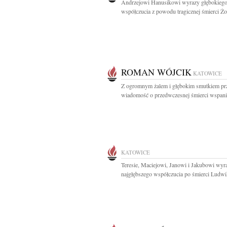
Andrzejowi Hanusikowi wyrazy głębokieg
współczucia z powodu tragicznej śmierci Żo
ROMAN WÓJCIK
KATOWICE
Z ogromnym żalem i głębokim smutkiem pr
wiadomość o przedwczesnej śmierci wspania
KATOWICE
Teresie, Maciejowi, Janowi i Jakubowi wyr
najgłębszego współczucia po śmierci Ludwik