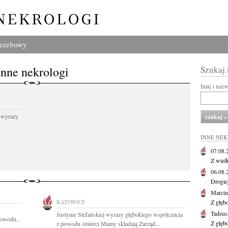
grzebowy
Inne nekrologi
Szukaj
Imię i naz
 wyrazy
INNE NE
07.08
Z wiel
06.08
Drogie
Marcin
KATOWICE
Z głęb
Tadeus
Justynie Stefańskiej wyrazy głębokiego współczucia
powodu...
Z głęb
z powodu śmierci Mamy składają Zarząd...