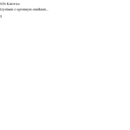
.2026
Katowice
Krystianie z ogromnym smutkiem...
ej