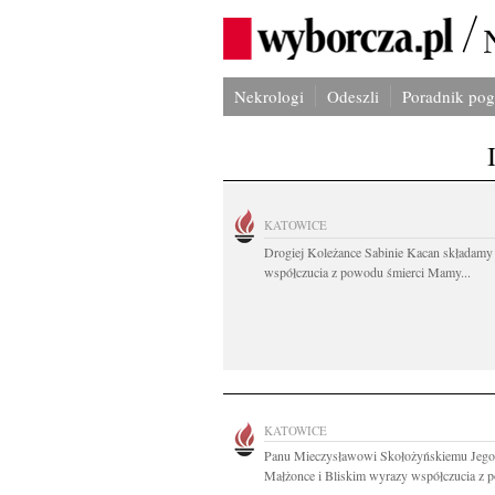
Nekrologi
Odeszli
Poradnik po
KATOWICE
Drogiej Koleżance Sabinie Kacan składamy
współczucia z powodu śmierci Mamy...
KATOWICE
Panu Mieczysławowi Skołożyńskiemu Jego
Małżonce i Bliskim wyrazy współczucia z 