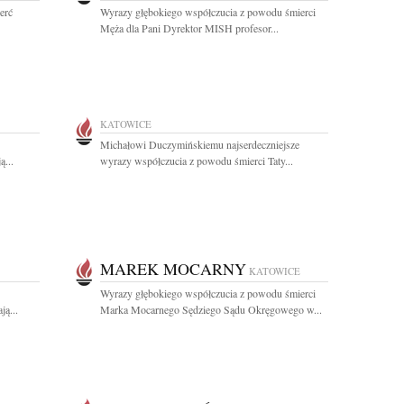
erć
Wyrazy głębokiego współczucia z powodu śmierci
Męża dla Pani Dyrektor MISH profesor...
KATOWICE
Michałowi Duczymińskiemu najserdeczniejsze
ą...
wyrazy współczucia z powodu śmierci Taty...
MAREK MOCARNY
KATOWICE
Wyrazy głębokiego współczucia z powodu śmierci
ą...
Marka Mocarnego Sędziego Sądu Okręgowego w...