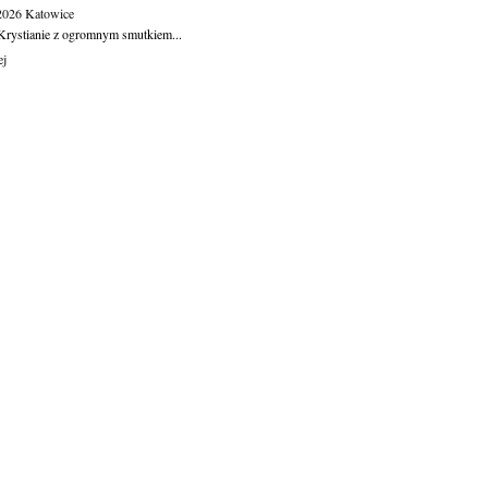
.2026
Katowice
Krystianie z ogromnym smutkiem...
ej