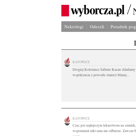
Nekrologi
Odeszli
Poradnik po
KATOWICE
Drogiej Koleżance Sabinie Kacan składamy
współczucia z powodu śmierci Mamy...
KATOWICE
Czas jest najlepszym lekarstwem na smutek,
wspomnień nikt nam nie odbierze. Zawsze b