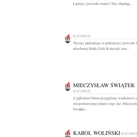
Łąckiej z powodu śmierci Taty składają...
KATOWICE
Wyrazy głębokiego współczucia z powodu ś
ukochanej Matki Zofii Kołaczyk oraz...
MIECZYSŁAW ŚWIĄTEK
KATOWICE
Z głębokim bólem przyjęliśmy wiadomość 
niespodziewanej śmierci mgr. inż. Mieczys
Świątka...
KAROL WOLIŃSKI
KATOWIC