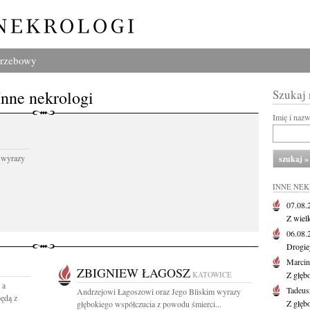
grzebowy
Inne nekrologi
Szukaj
Imię i naz
 wyrazy
INNE NE
07.08
Z wiel
06.08
Drogie
Marcin
ZBIGNIEW ŁAGOSZ
KATOWICE
Z głęb
 a
Tadeus
Andrzejowi Łagoszowi oraz Jego Bliskim wyrazy
ędą z
Z głęb
głębokiego współczucia z powodu śmierci...