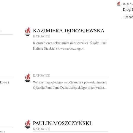
02.07
Drogi 
+ więc
KAZIMIERA JĘDRZEJEWSKA
E
KATOWICE
Kierowniczce sekretariatu miesięcznika "Śląsk" Pani
Halinie Sienkiel słowa serdecznego...
KATOWICE
kowi i
Wyrazy najgłębszego współczucia z powodu śmierci
Ojca dla Pana Jana Dziaduszewskiego pracownika...
PAULIN MOSZCZYŃSKI
KATOWICE
żeny