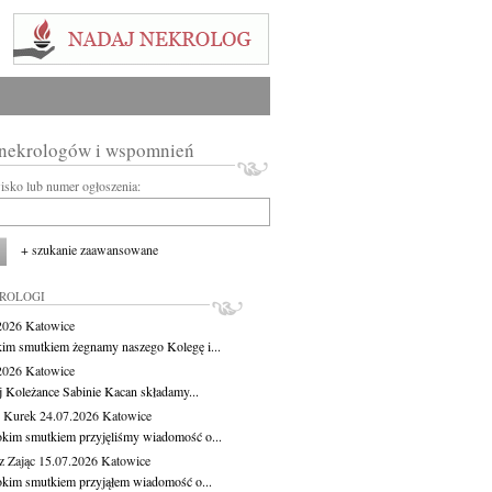
 nekrologów i wspomnień
wisko lub numer ogłoszenia:
+ szukanie zaawansowane
KROLOGI
.2026
Katowice
kim smutkiem żegnamy naszego Kolegę i...
.2026
Katowice
j Koleżance Sabinie Kacan składamy...
 Kurek
24.07.2026
Katowice
okim smutkiem przyjęliśmy wiadomość o...
z Zając
15.07.2026
Katowice
okim smutkiem przyjąłem wiadomość o...