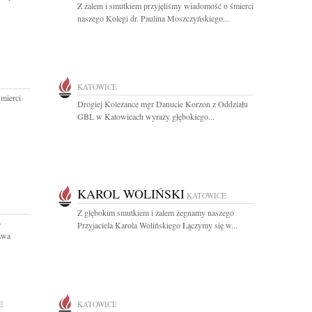
Z żalem i smutkiem przyjęliśmy wiadomość o śmierci
naszego Kolegi dr. Paulina Moszczyńskiego...
KATOWICE
mierci
Drogiej Koleżance mgr Danucie Korzon z Oddziału
GBL w Katowicach wyrazy głębokiego...
KAROL WOLIŃSKI
KATOWICE
Z głębokim smutkiem i żalem żegnamy naszego
o
Przyjaciela Karola Wolińskiego Łączymy się w...
ława
E
KATOWICE