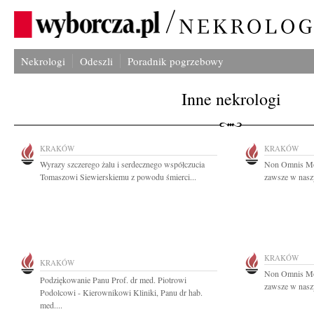
Nekrologi
Odeszli
Poradnik pogrzebowy
Inne nekrologi
KRAKÓW
KRAKÓW
Wyrazy szczerego żalu i serdecznego współczucia
Non Omnis Mori
Tomaszowi Siewierskiemu z powodu śmierci...
zawsze w naszy
KRAKÓW
KRAKÓW
Non Omnis Mori
Podziękowanie Panu Prof. dr med. Piotrowi
zawsze w naszy
Podolcowi - Kierownikowi Kliniki, Panu dr hab.
med....