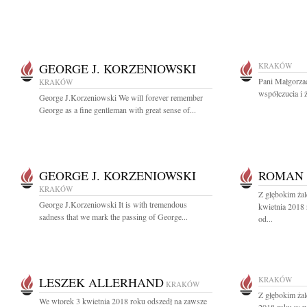
GEORGE J. KORZENIOWSKI
KRAKÓW
Pani Małgorzac
KRAKÓW
współczucia i 
George J.Korzeniowski We will forever remember
George as a fine gentleman with great sense of...
GEORGE J. KORZENIOWSKI
ROMAN
KRAKÓW
Z głębokim ża
George J.Korzeniowski It is with tremendous
kwietnia 2018 
sadness that we mark the passing of George...
od...
LESZEK ALLERHAND
KRAKÓW
KRAKÓW
Z głębokim ża
We wtorek 3 kwietnia 2018 roku odszedł na zawsze