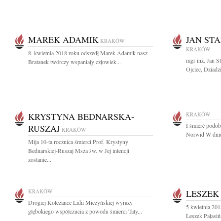
MAREK ADAMIK
JAN ST
KRAKÓW
KRAKÓW
8. kwietnia 2018 roku odszedł Marek Adamik nasz
mgr inż. Jan 
Bratanek twórczy wspaniały człowiek...
Ojciec, Dziadzi
KRYSTYNA BEDNARSKA-
KRAKÓW
I śmierć podo
RUSZAJ
KRAKÓW
Norwid W dniu
Mija 10-ta rocznica śmierci Prof. Krystyny
Bednarskiej-Ruszaj Msza św. w Jej intencji
zostanie...
KRAKÓW
LESZEK
Drogiej Koleżance Lidii Miczyńskiej wyrazy
5 kwietnia 201
głębokiego współczucia z powodu śmierci Taty...
Leszek Pałasiń