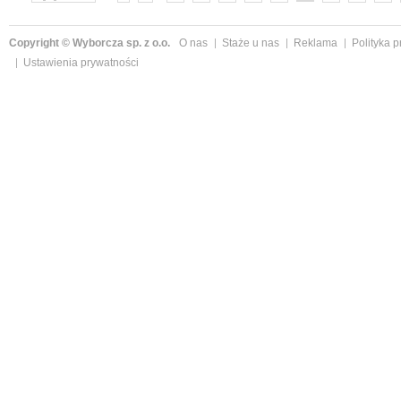
»
Copyright © Wyborcza sp. z o.o.
O nas
Staże u nas
Reklama
Polityka 
Ustawienia prywatności