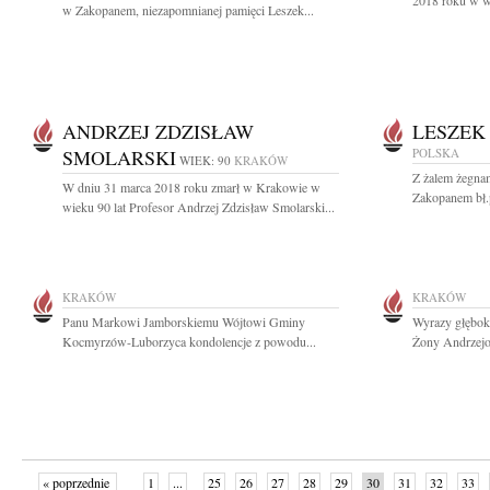
2018 roku w wi
w Zakopanem, niezapomnianej pamięci Leszek...
ANDRZEJ ZDZISŁAW
LESZEK
SMOLARSKI
POLSKA
WIEK: 90
KRAKÓW
Z żalem żegna
W dniu 31 marca 2018 roku zmarł w Krakowie w
Zakopanem bł.p
wieku 90 lat Profesor Andrzej Zdzisław Smolarski...
KRAKÓW
KRAKÓW
Panu Markowi Jamborskiemu Wójtowi Gminy
Wyrazy głębok
Kocmyrzów-Luborzyca kondolencje z powodu...
Żony Andrzejo
« poprzednie
1
...
25
26
27
28
29
30
31
32
33