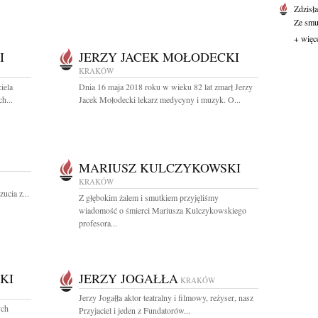
Zdzisł
Ze smut
+ więc
I
JERZY JACEK MOŁODECKI
KRAKÓW
iela
Dnia 16 maja 2018 roku w wieku 82 lat zmarł Jerzy
h...
Jacek Mołodecki lekarz medycyny i muzyk. O...
MARIUSZ KULCZYKOWSKI
KRAKÓW
ucia z...
Z głębokim żalem i smutkiem przyjęliśmy
wiadomość o śmierci Mariusza Kulczykowskiego
profesora...
KI
JERZY JOGAŁŁA
KRAKÓW
Jerzy Jogałła aktor teatralny i filmowy, reżyser, nasz
ych
Przyjaciel i jeden z Fundatorów...