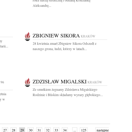
roku naszą serdeczną i oddaną Koleżankę
Aleksandrę...
ZBIGNIEW SIKORA
KRAKÓW
my
28 kwietnia zmarł Zbigniew Sikora Odszedł z
arii...
naszego grona, ludzi, którzy w latach...
ZDZISŁAW MIGALSKI
 96
KRAKÓW
Ze smutkiem żegnamy Zdzisława Migalskiego
etnia
Rodzinie i Bliskim składamy wyrazy głębokiego...
cy w
27
28
29
30
31
32
33
34
...
125
następne