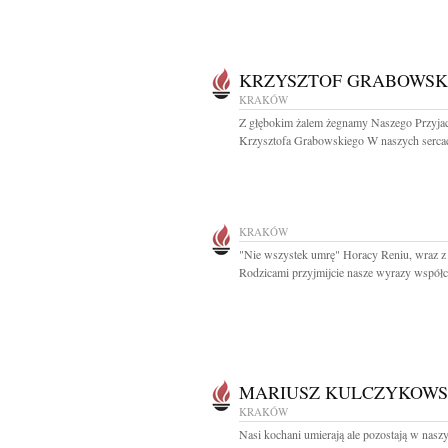
KRZYSZTOF GRABOWSK
KRAKÓW
Z głębokim żalem żegnamy Naszego Przyjac
Krzysztofa Grabowskiego W naszych sercac
KRAKÓW
"Nie wszystek umrę" Horacy Reniu, wraz z
Rodzicami przyjmijcie nasze wyrazy współcz
MARIUSZ KULCZYKOWS
KRAKÓW
Nasi kochani umierają ale pozostają w nasz