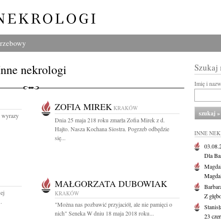
grzebowy
Inne nekrologi
Szukaj
Imię i naz
ZOFIA MIREK
KRAKÓW
 wyrazy
Dnia 25 maja 218 roku zmarła Zofia Mirek z d.
Hajto. Nasza Kochana Siostra. Pogrzeb odbędzie
INNE NE
się...
03.08
Dla Ba
Magdal
Magdal
MAŁGORZATA DUBOWIAK
Barbar
ej
KRAKÓW
Z głęb
.
"Można nas pozbawić przyjaciół, ale nie pamięci o
Stanis
nich" Seneka W dniu 18 maja 2018 roku...
23 cze