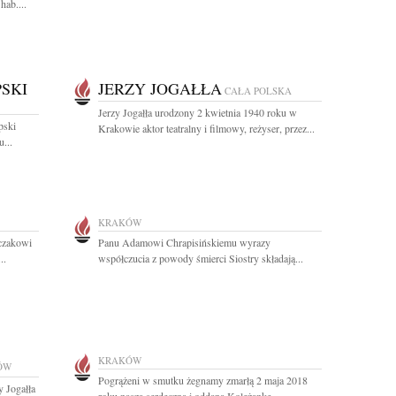
hab....
SKI
JERZY JOGAŁŁA
CAŁA POLSKA
Jerzy Jogałła urodzony 2 kwietnia 1940 roku w
pski
Krakowie aktor teatralny i filmowy, reżyser, przez...
...
KRAKÓW
czakowi
Panu Adamowi Chrapisińskiemu wyrazy
..
współczucia z powody śmierci Siostry składają...
KRAKÓW
ÓW
Pogrążeni w smutku żegnamy zmarłą 2 maja 2018
y Jogałła