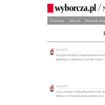
Nekrologi
Odeszli
Poradnik po
KRAKÓW
Drogiemu Koledze Jerzemu Fedorowiczowi
głębokiego współczucia z powodu śmierci...
KRAKÓW
Aniu, jesteśmy z Tobą pełni podziwu dla Tw
Miłości i Poświęcenia dla Kazia który teraz..