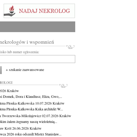
 nekrologów i wspomnień
wisko lub numer ogłoszenia:
+ szukanie zaawansowane
KROLOGI
.2026
Kraków
si Domek, Dora i Klaudiusz, Eliza, Gwo,...
ena Płonka-Kalkowska
10.07.2026
Kraków
ena Płonka-Kalkowska Kuka architekt W...
a Tworzewska-Mikołajewicz
02.07.2026
Kraków
okim żalem żegnamy naszą wieloletnią...
ław Król
26.06.2026
Kraków
rwca 2026 roku odszedł Mistrz Stanisław...