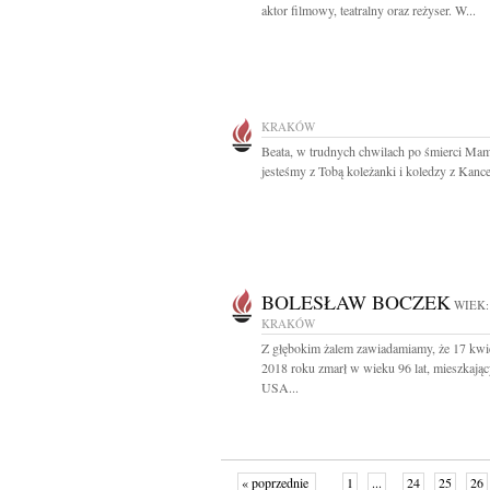
aktor filmowy, teatralny oraz reżyser. W...
KRAKÓW
Beata, w trudnych chwilach po śmierci Ma
jesteśmy z Tobą koleżanki i koledzy z Kancel
BOLESŁAW BOCZEK
WIEK:
KRAKÓW
Z głębokim żalem zawiadamiamy, że 17 kwi
2018 roku zmarł w wieku 96 lat, mieszkają
USA...
« poprzednie
1
...
24
25
26