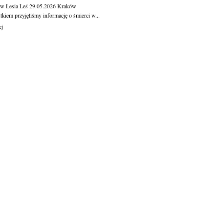
aw Lesia Leś
29.05.2026
Kraków
kiem przyjęliśmy informację o śmierci w...
ej