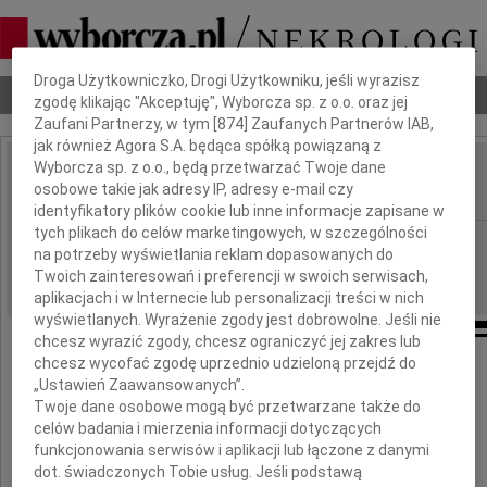
Dbamy o Twoją prywatność
Droga Użytkowniczko, Drogi Użytkowniku, jeśli wyrazisz
Nekrologi
Odeszli
Poradnik pogrzebowy
zgodę klikając "Akceptuję", Wyborcza sp. z o.o. oraz jej
Zaufani Partnerzy, w tym [
874
] Zaufanych Partnerów IAB,
jak również Agora S.A. będąca spółką powiązaną z
Wyborcza sp. z o.o., będą przetwarzać Twoje dane
Marek Adamik
osobowe takie jak adresy IP, adresy e-mail czy
IMIĘ I NAZWISKO:
identyfikatory plików cookie lub inne informacje zapisane w
tych plikach do celów marketingowych, w szczególności
Kraków
REGION:
na potrzeby wyświetlania reklam dopasowanych do
19.04.2018
DATA EMISJI:
Twoich zainteresowań i preferencji w swoich serwisach,
aplikacjach i w Internecie lub personalizacji treści w nich
wyświetlanych. Wyrażenie zgody jest dobrowolne. Jeśli nie
chcesz wyrazić zgody, chcesz ograniczyć jej zakres lub
chcesz wycofać zgodę uprzednio udzieloną przejdź do
„Ustawień Zaawansowanych”.
8. kwietnia 2018 roku odszedł
Twoje dane osobowe mogą być przetwarzane także do
celów badania i mierzenia informacji dotyczących
Marek Adamik
funkcjonowania serwisów i aplikacji lub łączone z danymi
dot. świadczonych Tobie usług. Jeśli podstawą