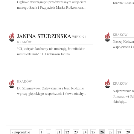
Głęboko wstrząśnięci przedwczesnym odejściem
Joanna i Stani
naszego Szefa i Przyjaciela Marka Rutkowicza...
JANINA STUDZIŃSKA
KRAKÓW
WIEK: 91
Naszej Koleża
KRAKÓW
współczucia i 
"Ci, których kochamy nie umierają, bo miłość to
nieśmiertelność." E.Dickinson Janina...
KRAKÓW
KRAKÓW
Dr. Zbigniewowi Zalewskiemu i Jego Rodzinie
Najszczersze 
wyrazy głębokiego współczucia i słowa otuchy...
Tomaszowi Sc
składają...
« poprzednie
1
...
21
22
23
24
25
26
27
28
29