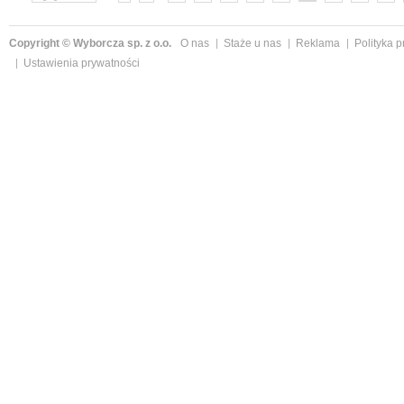
»
Copyright © Wyborcza sp. z o.o.
O nas
Staże u nas
Reklama
Polityka 
Ustawienia prywatności