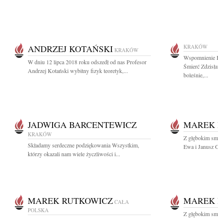
ANDRZEJ KOTAŃSKI
KRAKÓW
KRAKÓW
Wspomnienie B
W dniu 12 lipca 2018 roku odszedł od nas Profesor
Śmierć Zdzisł
Andrzej Kotański wybitny fizyk teoretyk,...
boleśnie,...
JADWIGA BARCENTEWICZ
MAREK 
KRAKÓW
Z głębokim s
Składamy serdeczne podziękowania Wszystkim,
Ewa i Janusz 
którzy okazali nam wiele życzliwości i...
MAREK RUTKOWICZ
MAREK 
CAŁA
POLSKA
Z głębokim s