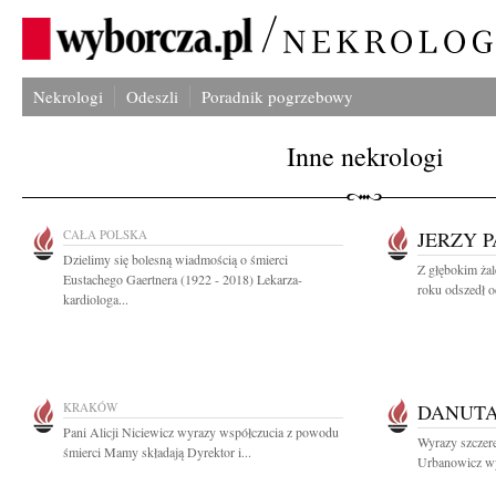
Nekrologi
Odeszli
Poradnik pogrzebowy
Inne nekrologi
CAŁA POLSKA
JERZY 
Dzielimy się bolesną wiadmością o śmierci
Z głębokim żal
Eustachego Gaertnera (1922 - 2018) Lekarza-
roku odszedł o
kardiologa...
KRAKÓW
DANUTA
Pani Alicji Niciewicz wyrazy współczucia z powodu
Wyrazy szczer
śmierci Mamy składają Dyrektor i...
Urbanowicz wyb