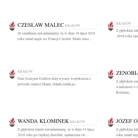
CZESŁAW MALEC
KRAKÓW
KRAKÓW
Z głębokim żal
Ze smutkiem zawiadamiamy, że w dniu 18 lipca 2018
.2018 roku opa
roku zmarł nagle we Francji Czesław Malec nasz...
KRAKÓW
ZENOBI
Pani Grażynie Grabowskiej wyrazy współczucia z
Z głębokim smu
powodu śmierci Mamy składa redakcja...
wiadomość o ś
Rodzinie...
WANDA KLOMINEK
JÓZEF 
KRAKÓW
Z głębokim żalem zawiadamiamy, że w dniu 14 lipca
Z głębokim żal
2018 roku po ciężkiej chorobie, opatarzona św....
roku zmarł mgr