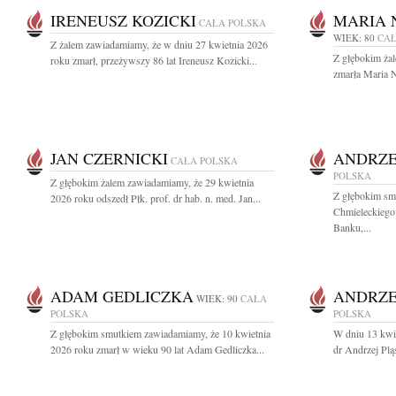
IRENEUSZ KOZICKI
MARIA 
CAŁA POLSKA
WIEK: 80
CAŁ
Z żalem zawiadamiamy, że w dniu 27 kwietnia 2026
Z głębokim ża
roku zmarł, przeżywszy 86 lat Ireneusz Kozicki...
zmarła Maria N
JAN CZERNICKI
ANDRZE
CAŁA POLSKA
POLSKA
Z głębokim żalem zawiadamiamy, że 29 kwietnia
Z głębokim sm
2026 roku odszedł Płk. prof. dr hab. n. med. Jan...
Chmieleckiego
Banku,...
ADAM GEDLICZKA
ANDRZE
WIEK: 90
CAŁA
POLSKA
POLSKA
Z głębokim smutkiem zawiadamiamy, że 10 kwietnia
W dniu 13 kwie
2026 roku zmarł w wieku 90 lat Adam Gedliczka...
dr Andrzej Pl