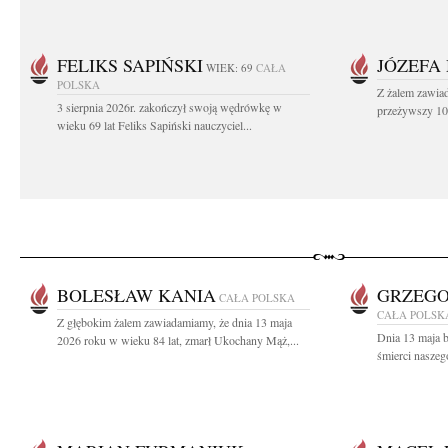
FELIKS SAPIŃSKI
JÓZEFA
WIEK: 69
CAŁA
POLSKA
Z żalem zawiad
3 sierpnia 2026r. zakończył swoją wędrówkę w
przeżywszy 104
wieku 69 lat Feliks Sapiński nauczyciel...
BOLESŁAW KANIA
GRZEGO
CAŁA POLSKA
CAŁA POLSK
Z głębokim żalem zawiadamiamy, że dnia 13 maja
Dnia 13 maja br
2026 roku w wieku 84 lat, zmarł Ukochany Mąż,...
śmierci naszeg