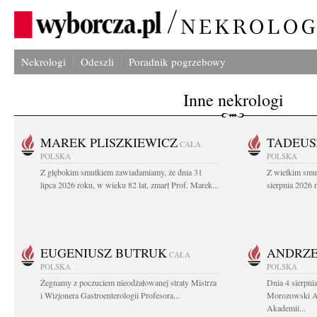
Nekrologi
Odeszli
Poradnik pogrzebowy
Inne nekrologi
MAREK PLISZKIEWICZ
TADEUS
CAŁA
POLSKA
POLSKA
Z głębokim smutkiem zawiadamiamy, że dnia 31
Z wielkim smu
lipca 2026 roku, w wieku 82 lat, zmarł Prof. Marek...
sierpnia 2026 r
EUGENIUSZ BUTRUK
ANDRZE
CAŁA
POLSKA
POLSKA
Żegnamy z poczuciem nieodżałowanej straty Mistrza
Dnia 4 sierpni
i Wizjonera Gastroenterologii Profesora...
Morozowski Ab
Akademii...