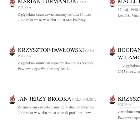
MARIAN FURMANIUK
MACEL 
CAŁA
POLSKA
17 maja 1940 r
Z głębokim żalem zawiadamiamy, że dnia 14 maja
Łoziński Mija 
2026 roku zmarł w wieku 79 lat Mój kochany...
KRZYSZTOF PAWŁOWSKI
BOGDAN
CAŁA
POLSKA
WILAM
Z głębokim smutkiem żegnamy doktora Krzysztofa
Z głębokim ż
Pawłowskiego Współzałożyciela i...
2025 roku zmarł
JAN JERZY BRÓDKA
KRZYSZ
CAŁA POLSKA
POLSKA
Ze smutkiem zawiadamiamy, że w dniu 29 kwietnia
Z wielkim smu
2026 roku w wieku 96 lat odszedł prof. Jan Jerzy...
Pawłowskiego 