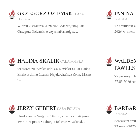
GRZEGORZ OZIEMSKI
JANINA
CAŁA
POLSKA
POLSKA
W dniu 2 kwietnia 2026 roku odszedł mój Tata
Ze smutkiem z
Grzegorz Oziemski o czym informuję ze...
2026 w wieku 9
HALINA SKALIK
WALDEM
CAŁA POLSKA
PAWELS
29 marca 2026 roku odeszła w wieku 81 lat Halina
Skalik z domu Czesak Najukochańsza Żona, Mama
Z ogromnym bó
i...
27.03.2026 rok
JERZY GEBERT
BARBA
CAŁA POLSKA
POLSKA
Urodzony na Wołyniu 1930 r., ucieczka z Wołynia
Z wielkim smu
1943 r. Poprzez Siedlce, osiedlenie w Gdańsku...
28 marca 2026 