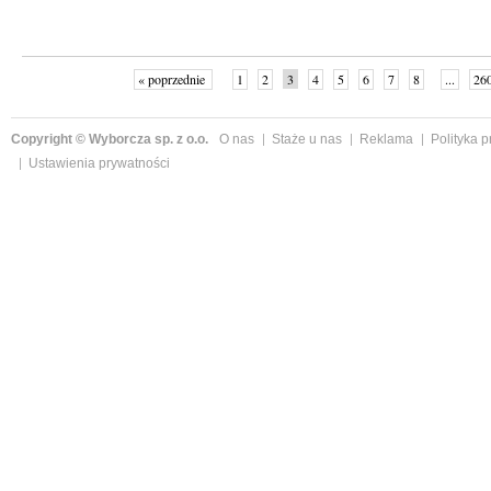
« poprzednie
1
2
3
4
5
6
7
8
...
26
Copyright © Wyborcza sp. z o.o.
O nas
Staże u nas
Reklama
Polityka 
Ustawienia prywatności