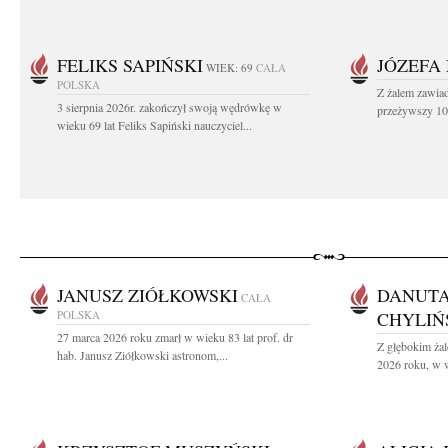
FELIKS SAPIŃSKI
JÓZEFA
WIEK: 69
CAŁA
POLSKA
Z żalem zawiad
3 sierpnia 2026r. zakończył swoją wędrówkę w
przeżywszy 104
wieku 69 lat Feliks Sapiński nauczyciel...
JANUSZ ZIÓŁKOWSKI
DANUTA
CAŁA
POLSKA
CHYLIŃ
27 marca 2026 roku zmarł w wieku 83 lat prof. dr
Z głębokim żal
hab. Janusz Ziółkowski astronom,...
2026 roku, w w