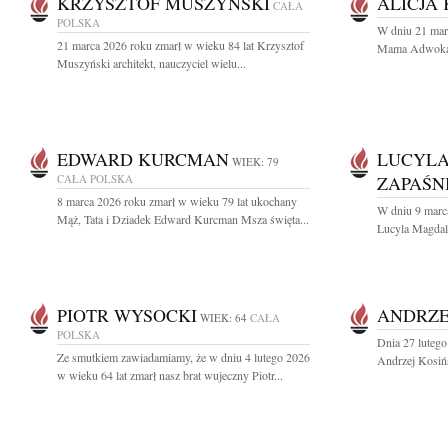
KRZYSZTOF MUSZYŃSKI
ALICJA
CAŁA
POLSKA
W dniu 21 mar
21 marca 2026 roku zmarł w wieku 84 lat Krzysztof
Mama Adwokat A
Muszyński architekt, nauczyciel wielu...
EDWARD KURCMAN
LUCYL
WIEK: 79
CAŁA POLSKA
ZAPAŚN
8 marca 2026 roku zmarł w wieku 79 lat ukochany
W dniu 9 marc
Mąż, Tata i Dziadek Edward Kurcman Msza święta...
Lucyla Magdal
PIOTR WYSOCKI
ANDRZE
WIEK: 64
CAŁA
POLSKA
Dnia 27 lutego
Ze smutkiem zawiadamiamy, że w dniu 4 lutego 2026
Andrzej Kosińs
w wieku 64 lat zmarł nasz brat wujeczny Piotr...