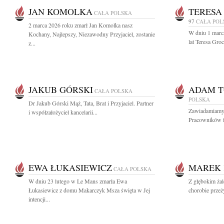
JAN KOMOLKA
TERESA
CAŁA POLSKA
97
CAŁA POL
2 marca 2026 roku zmarł Jan Komolka nasz
W dniu 1 marc
Kochany, Najlepszy, Niezawodny Przyjaciel, zostanie
lat Teresa Gro
z...
JAKUB GÓRSKI
ADAM 
CAŁA POLSKA
POLSKA
Dr Jakub Górski Mąż, Tata, Brat i Przyjaciel. Partner
Zawiadamiamy z
i współzałożyciel kancelarii...
Pracowników f
EWA ŁUKASIEWICZ
MAREK 
CAŁA POLSKA
W dniu 23 lutego w Le Mans zmarła Ewa
Z głębokim żal
Łukasiewicz z domu Makarczyk Msza święta w Jej
chorobie przeż
intencji...