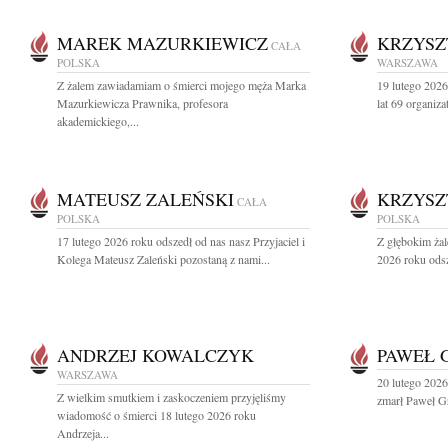
MAREK MAZURKIEWICZ
KRZYSZ
CAŁA
POLSKA
WARSZAWA
Z żalem zawiadamiam o śmierci mojego męża Marka
19 lutego 202
Mazurkiewicza Prawnika, profesora
lat 69 organiza
akademickiego,...
MATEUSZ ZALEŃSKI
KRZYSZ
CAŁA
POLSKA
POLSKA
17 lutego 2026 roku odszedł od nas nasz Przyjaciel i
Z głębokim ża
Kolega Mateusz Zaleński pozostaną z nami...
2026 roku odsz
ANDRZEJ KOWALCZYK
PAWEŁ 
WARSZAWA
20 lutego 2026 
Z wielkim smutkiem i zaskoczeniem przyjęliśmy
zmarł Paweł Gru
wiadomość o śmierci 18 lutego 2026 roku
Andrzeja...