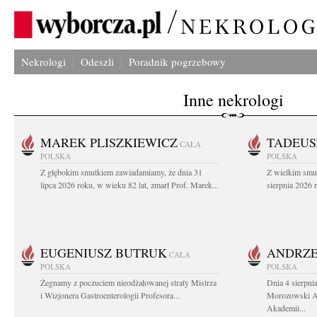
Nekrologi
Odeszli
Poradnik pogrzebowy
Inne nekrologi
MAREK PLISZKIEWICZ
TADEUS
CAŁA
POLSKA
POLSKA
Z głębokim smutkiem zawiadamiamy, że dnia 31
Z wielkim smu
lipca 2026 roku, w wieku 82 lat, zmarł Prof. Marek...
sierpnia 2026 r
EUGENIUSZ BUTRUK
ANDRZE
CAŁA
POLSKA
POLSKA
Żegnamy z poczuciem nieodżałowanej straty Mistrza
Dnia 4 sierpni
i Wizjonera Gastroenterologii Profesora...
Morozowski Ab
Akademii...