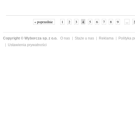
« poprzednie
1
2
3
4
5
6
7
8
9
...
Copyright © Wyborcza sp. z o.o.
O nas
Staże u nas
Reklama
Polityka 
Ustawienia prywatności