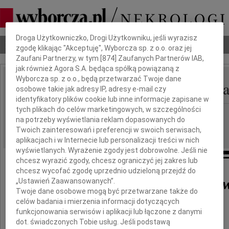
Dbamy o Twoją prywatność
Droga Użytkowniczko, Drogi Użytkowniku, jeśli wyrazisz
Nekrologi
Odeszli
Poradnik pogrzebowy
zgodę klikając "Akceptuję", Wyborcza sp. z o.o. oraz jej
Zaufani Partnerzy, w tym [
874
] Zaufanych Partnerów IAB,
jak również Agora S.A. będąca spółką powiązaną z
Wyborcza sp. z o.o., będą przetwarzać Twoje dane
Kinga Szczepkowska-Na
osobowe takie jak adresy IP, adresy e-mail czy
IMIĘ I NAZWISKO:
identyfikatory plików cookie lub inne informacje zapisane w
tych plikach do celów marketingowych, w szczególności
cała Polska
REGION:
na potrzeby wyświetlania reklam dopasowanych do
17.06.2026
DATA EMISJI:
Twoich zainteresowań i preferencji w swoich serwisach,
aplikacjach i w Internecie lub personalizacji treści w nich
wyświetlanych. Wyrażenie zgody jest dobrowolne. Jeśli nie
chcesz wyrazić zgody, chcesz ograniczyć jej zakres lub
chcesz wycofać zgodę uprzednio udzieloną przejdź do
Kinga Szczepkowska-Nali
„Ustawień Zaawansowanych”.
Twoje dane osobowe mogą być przetwarzane także do
celów badania i mierzenia informacji dotyczących
funkcjonowania serwisów i aplikacji lub łączone z danymi
3 marca 1945 - 17 czerwca 2006
dot. świadczonych Tobie usług. Jeśli podstawą