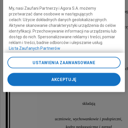
My, nasi Zaufani Partnerzy i Agora S.A. możemy
uczniowie naszych szkół osiągali liczne sukcesy i stawali się l
przetwarzać dane osobowe w następujących
celach:
Użycie dokładnych danych geolokalizacyjnych.
Aktywne skanowanie charakterystyki urządzenia do celów
Była naszym niezawodnym współpracownikiem, ale też przy
identyfikacji. Przechowywanie informacji na urządzeniu lub
dostęp do nich. Spersonalizowane reklamy i treści, pomiar
reklam i treści, badnie odbiorców i ulepszanie usług.
Lista Zaufanych Partnerów
Rodzinie i Bliskim Zmarłej
USTAWIENIA ZAAWANSOWANE
wyrazy najgłębszego współczucia oraz słowa otuc
AKCEPTUJĘ
i wsparcia w trudnych chwilach
składają
uczniowie, wychowankowie i podopieczni,
kadra pedagogiczna i zarząd