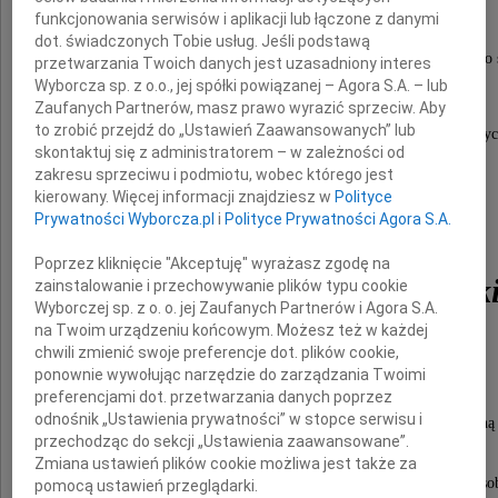
funkcjonowania serwisów i aplikacji lub łączone z danymi
dot. świadczonych Tobie usług. Jeśli podstawą
Z wielkim żalem i smutkiem przyjęliśmy wiadomość o 
przetwarzania Twoich danych jest uzasadniony interes
Wyborcza sp. z o.o., jej spółki powiązanej – Agora S.A. – lub
Zaufanych Partnerów, masz prawo wyrazić sprzeciw. Aby
to zrobić przejdź do „Ustawień Zaawansowanych” lub
Wspaniałej Pani Dyrektor, Wychowawczyni i Pedagoga, Nauczyc
skontaktuj się z administratorem – w zależności od
zakresu sprzeciwu i podmiotu, wobec którego jest
kierowany. Więcej informacji znajdziesz w
Polityce
Ś.P.
Prywatności Wyborcza.pl
i
Polityce Prywatności Agora S.A.
Poprzez kliknięcie "Akceptuję" wyrażasz zgodę na
Pani Mirosławy Jeszk
zainstalowanie i przechowywanie plików typu cookie
Wyborczej sp. z o. o. jej Zaufanych Partnerów i Agora S.A.
na Twoim urządzeniu końcowym. Możesz też w każdej
chwili zmienić swoje preferencje dot. plików cookie,
ponownie wywołując narzędzie do zarządzania Twoimi
preferencjami dot. przetwarzania danych poprzez
odnośnik „Ustawienia prywatności” w stopce serwisu i
Nasz ból jest tym większy, że była osobą bez reszty oddaną
przechodząc do sekcji „Ustawienia zaawansowane”.
Zmiana ustawień plików cookie możliwa jest także za
u której rozwijała ich talenty i pasje. Dzięki Jej zaangażowaniu i o
pomocą ustawień przeglądarki.