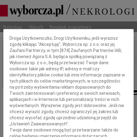
Nekrologi
Odeszli
Poradnik pogrzebowy
Dbamy o Twoją prywatność
Droga Użytkowniczko, Drogi Użytkowniku, jeśli wyrazisz
zgodę klikając "Akceptuję", Wyborcza sp. z o.o. oraz jej
Mirosława Jeszka
Zaufani Partnerzy, w tym [
874
] Zaufanych Partnerów IAB,
IMIĘ I NAZWISKO:
jak również Agora S.A. będąca spółką powiązaną z
Wyborcza sp. z o.o., będą przetwarzać Twoje dane
cała Polska
REGION:
osobowe takie jak adresy IP, adresy e-mail czy
identyfikatory plików cookie lub inne informacje zapisane w
08.07.2026
DATA EMISJI:
tych plikach do celów marketingowych, w szczególności
na potrzeby wyświetlania reklam dopasowanych do
Twoich zainteresowań i preferencji w swoich serwisach,
aplikacjach i w Internecie lub personalizacji treści w nich
wyświetlanych. Wyrażenie zgody jest dobrowolne. Jeśli nie
"Nie umiera ten, kto trwa w pamięci żywych"
chcesz wyrazić zgody, chcesz ograniczyć jej zakres lub
chcesz wycofać zgodę uprzednio udzieloną przejdź do
ks. Jan Twardowski
„Ustawień Zaawansowanych”.
Twoje dane osobowe mogą być przetwarzane także do
celów badania i mierzenia informacji dotyczących