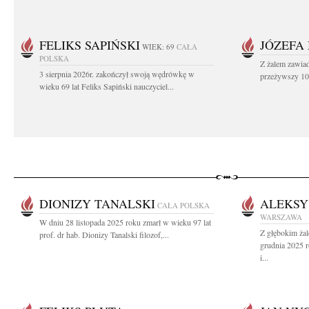
FELIKS SAPIŃSKI
JÓZEFA
WIEK: 69
CAŁA
POLSKA
Z żalem zawiad
3 sierpnia 2026r. zakończył swoją wędrówkę w
przeżywszy 104
wieku 69 lat Feliks Sapiński nauczyciel...
DIONIZY TANALSKI
ALEKSY
CAŁA POLSKA
WARSZAWA
W dniu 28 listopada 2025 roku zmarł w wieku 97 lat
Z głębokim ża
prof. dr hab. Dionizy Tanalski filozof,...
grudnia 2025 
i...