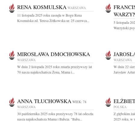
RENA KOSMULSKA
FRANCI
WARSZAWA
WARZYŃ
11 listopada 2025 roku zasnęła w Bogu Rena
Kosmulska zd. Teresa Żółkowska ur. 25 czerwca...
5 listopada 20
Warzyński psy
MIROSŁAWA DMOCHOWSKA
JAROSŁ
WARSZAWA
WARSZAWA
W dniu 2 listopada 2025 roku zmarła przeżywszy lat
W dniu 22 sier
70 nasza najukochańsza Żona, Mama i...
Jarosław Artur
ANNA TŁUCHOWSKA
ELŻBIE
WIEK: 78
WARSZAWA
POLSKA
30 października 2025 roku przeżywszy 78 lat odeszła
Z głębokim ża
nasza najukochańsza Mama i Babcia. "Baba...
2025 roku, w w