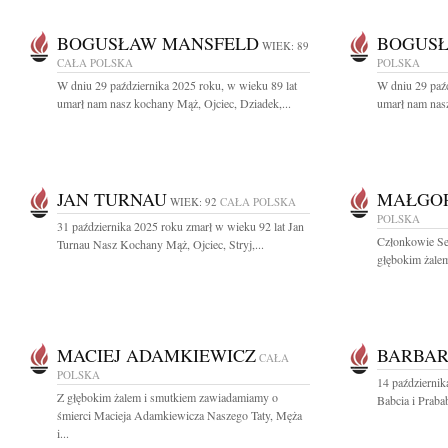
BOGUSŁAW MANSFELD
BOGUS
WIEK: 89
CAŁA POLSKA
POLSKA
W dniu 29 października 2025 roku, w wieku 89 lat
W dniu 29 paźd
umarł nam nasz kochany Mąż, Ojciec, Dziadek,...
umarł nam nasz
JAN TURNAU
MAŁGOR
WIEK: 92
CAŁA POLSKA
POLSKA
31 października 2025 roku zmarł w wieku 92 lat Jan
Członkowie Se
Turnau Nasz Kochany Mąż, Ojciec, Stryj,...
głębokim żalem
MACIEJ ADAMKIEWICZ
BARBA
CAŁA
POLSKA
14 październi
Z głębokim żalem i smutkiem zawiadamiamy o
Babcia i Praba
śmierci Macieja Adamkiewicza Naszego Taty, Męża
i...