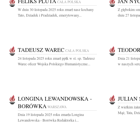
FELIKS PLUTA
JAN NY
CAŁA POLSKA
W dniu 30 listopada 2025 roku zmarł nasz kochany
Z głębokim sm
Tato, Dziadek i Pradziadek, emerytowany...
dniu 27 listop
TADEUSZ WAREC
TEODOR
CAŁA POLSKA
24 listopada 2025 roku zmarł ppłk w st. sp. Tadeusz
Dnia 21 listop
Warec oficer Wojska Polskiego Humanistyczne...
w naszych serca
LONGINA LEWANDOWSKA -
JULIAN 
BORÓWKA
WARSZAWA
Z wielkim żal
Mąż, Tata, Dzia
Dnia 19 listopada 2025 roku zmarła Longina
Lewandowska - Borówka Redaktorka i...