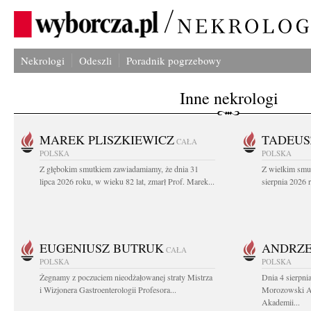
Nekrologi
Odeszli
Poradnik pogrzebowy
Inne nekrologi
MAREK PLISZKIEWICZ
TADEUS
CAŁA
POLSKA
POLSKA
Z głębokim smutkiem zawiadamiamy, że dnia 31
Z wielkim smu
lipca 2026 roku, w wieku 82 lat, zmarł Prof. Marek...
sierpnia 2026 r
EUGENIUSZ BUTRUK
ANDRZE
CAŁA
POLSKA
POLSKA
Żegnamy z poczuciem nieodżałowanej straty Mistrza
Dnia 4 sierpni
i Wizjonera Gastroenterologii Profesora...
Morozowski Ab
Akademii...