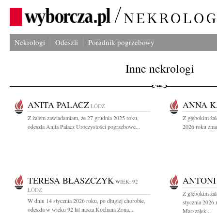
Nekrologi
Odeszli
Poradnik pogrzebowy
Inne nekrologi
ANITA PALACZ
ANNA K
ŁÓDŹ
Z żalem zawiadamiam, że 27 grudnia 2025 roku,
Z głębokim żal
odeszła Anita Palacz Uroczystości pogrzebowe...
2026 roku zmar
TERESA BŁASZCZYK
ANTONI
WIEK: 92
ŁÓDŹ
Z głębokim ża
W dniu 14 stycznia 2026 roku, po długiej chorobie,
stycznia 2026 r
odeszła w wieku 92 lat nasza Kochana Żona,...
Marszałek...