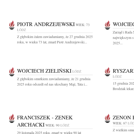
PIOTR ANDRZEJEWSKI
WOJCIEC
WIEK: 73
ŁÓDŹ
Zarząd i Rada
Z głębokim żalem zawiadamiamy, że 27 grudnia 2025
największym s
roku, w wieku 73 lat, zmarł Piotr Andrzejewski...
2025...
WOJCIECH ZIELIŃSKI
RYSZAR
ŁÓDŹ
ŁÓDŹ
Z głębokim smutkiem zawiadamiamy, że 21 grudnia
15 grudnia 202
2025 roku odszedł od nas ukochany Mąż, Tata i...
Brodziak lekarz
FRANCISZEK - ZENEK
ZENON 
ARCHACKI
WIEK: 87
ŁÓ
WIEK: 90
ŁÓDŹ
Z wielkim smu
29 listopada 2025 roku, zmarł w wieku 90 lat