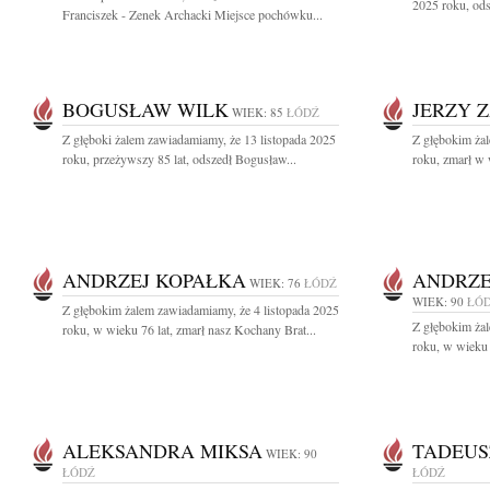
2025 roku, ods
Franciszek - Zenek Archacki Miejsce pochówku...
BOGUSŁAW WILK
JERZY 
WIEK: 85
ŁÓDŹ
Z głęboki żalem zawiadamiamy, że 13 listopada 2025
Z głębokim żal
roku, przeżywszy 85 lat, odszedł Bogusław...
roku, zmarł w 
ANDRZEJ KOPAŁKA
ANDRZE
WIEK: 76
ŁÓDŹ
WIEK: 90
ŁÓ
Z głębokim żalem zawiadamiamy, że 4 listopada 2025
Z głębokim żal
roku, w wieku 76 lat, zmarł nasz Kochany Brat...
roku, w wieku 
ALEKSANDRA MIKSA
TADEUS
WIEK: 90
ŁÓDŹ
ŁÓDŹ