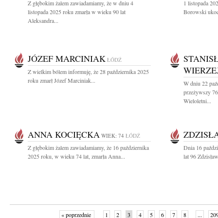
Z głębokim żalem zawiadamiamy, że w dniu 4
1 listopada 20
listopada 2025 roku zmarła w wieku 90 lat
Borowski ukoch
Aleksandra...
JÓZEF MARCINIAK
STANIS
ŁÓDŹ
WIERZE
Z wielkim bólem informuję, że 28 października 2025
roku zmarł Józef Marciniak...
W dniu 22 paź
przeżywszy 76 
Wieloletni...
ANNA KOCIĘCKA
ZDZISŁ
WIEK: 74
ŁÓDŹ
Z głębokim żalem zawiadamiamy, że 16 października
Dnia 16 paździ
2025 roku, w wieku 74 lat, zmarła Anna...
lat 96 Zdzisław
« poprzednie
1
2
3
4
5
6
7
8
...
20