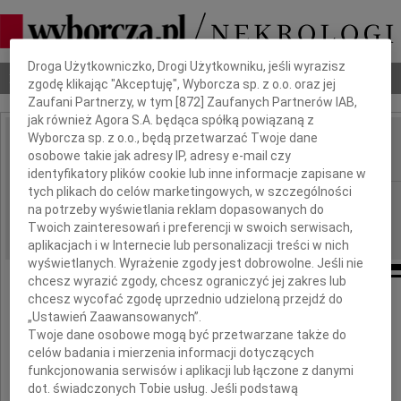
Dbamy o Twoją prywatność
Droga Użytkowniczko, Drogi Użytkowniku, jeśli wyrazisz
Nekrologi
Odeszli
Poradnik pogrzebowy
zgodę klikając "Akceptuję", Wyborcza sp. z o.o. oraz jej
Zaufani Partnerzy, w tym [
872
] Zaufanych Partnerów IAB,
jak również Agora S.A. będąca spółką powiązaną z
Wyborcza sp. z o.o., będą przetwarzać Twoje dane
Ewa Wyrzykowska
osobowe takie jak adresy IP, adresy e-mail czy
IMIĘ I NAZWISKO:
identyfikatory plików cookie lub inne informacje zapisane w
tych plikach do celów marketingowych, w szczególności
Łódź
REGION:
na potrzeby wyświetlania reklam dopasowanych do
22.04.2026
DATA EMISJI:
Twoich zainteresowań i preferencji w swoich serwisach,
aplikacjach i w Internecie lub personalizacji treści w nich
wyświetlanych. Wyrażenie zgody jest dobrowolne. Jeśli nie
chcesz wyrazić zgody, chcesz ograniczyć jej zakres lub
chcesz wycofać zgodę uprzednio udzieloną przejdź do
Z głębokim żalem zawiadamiamy,
„Ustawień Zaawansowanych”.
że 15 kwietnia 2026 roku zmarła
Twoje dane osobowe mogą być przetwarzane także do
celów badania i mierzenia informacji dotyczących
Ewa Wyrzykowska
funkcjonowania serwisów i aplikacji lub łączone z danymi
dot. świadczonych Tobie usług. Jeśli podstawą