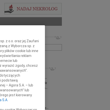
 nekrologów i wspomnień
. z o.o. oraz jej Zaufani
zwisko lub numer ogłoszenia:
ązaną z Wyborcza sp. z
ry plików cookie lub inne
wyświetlania reklam
+ szukanie zaawansowane
ernecie lub
sz wyrazić zgody, chcesz
KROLOGI
 Zaawansowanych”.
a Milan
03.08.2026
Łódź
 dotyczących
bokim żalem zawiadamiamy, że dnia 29...
li podstawą
sz Maciaszek
wiek: 73
29.07.2026
Łódź
nej – Agora S.A. – lub
bokim żalem zawiadamiamy, że 24 lipca...
aawansowanych” lub
 Gawryszczak
21.07.2026
Łódź
rego jest kierowany.
u 15 lipca 2026 roku odszedł nasz...
a S.A.
ek
15.07.2026
Łódź
u 4 lipca2026 roku zmarł w Łodzi Nasz...
ypu cookie Wyborczej sp.