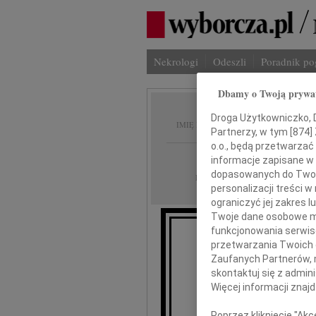
Nekrologi
Odeszli
Poradnik p
Dbamy o Twoją prywa
Janusz
Droga Użytkowniczko, Dr
IMIĘ I NAZWISKO:
Partnerzy, w tym [
874
]
o.o., będą przetwarzać 
Łódź
REGION:
informacje zapisane w
dopasowanych do Twoich
26.05.2026
DATA EMISJI:
personalizacji treści 
ograniczyć jej zakres
Twoje dane osobowe mo
funkcjonowania serwisó
Z głęboki
przetwarzania Twoich da
Zaufanych Partnerów, 
nasz 
skontaktuj się z admin
Więcej informacji znaj
Poprzez kliknięcie "Ak