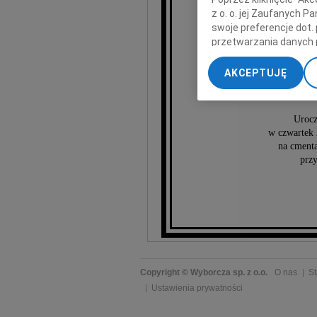
z o. o. jej Zaufanych 
swoje preferencje dot.
Janus
przetwarzania danych 
„Ustawienia zaawansow
AKCEPTUJĘ
My, nasi Zaufani Part
dokładnych danych geol
Przechowywanie informa
Urocz
treści, badnie odbiorcó
w czwartek 
na cment
przy
Copyright © Wyborcza sp. z o.o.
O nas
St
Ustawienia prywatności