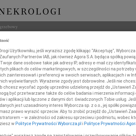
ogrzebowy
tność
Szukaj
 Karol Barański
ogi Użytkowniku, jeśli wyrazisz zgodę klikając "Akceptuję", Wyborcza sp
Imię i na
 Zaufanych Partnerów IAB, jak również Agora S.A. będąca spółką powi
Twoje dane osobowe takie jak adresy IP, adresy e-mail czy identyfikato
 tych plikach do celów marketingowych, w szczególności na potrzeby 
 zainteresowań i preferencji w swoich serwisach, aplikacjach i w Int
w nich wyświetlanych. Wyrażenie zgody jest dobrowolne. Jeśli nie chce
INNE NE
 lub chcesz wycofać zgodę uprzednio udzieloną przejdź do „Ustawień
Wand
gą być przetwarzane także do celów badania i mierzenia informacji
Z głę
w i aplikacji lub łączone z danymi dot. świadczonych Tobie usług. Jeś
Tadeu
m smutkiem i żalem zawiadamiamy,
nych jest uzasadniony interes Wyborcza sp. z o.o., jej spółki powiąza
Z głę
że 21 maja br. zmarł
masz prawo wyrazić sprzeciw. Aby to zrobić przejdź do „Ustawień Z
Adam
ukochany Tata, Dziadek i Teść
istratorem – w zależności od zakresu sprzeciwu i podmiotu, wobec któ
W dni
dziesz w
Polityce Prywatności Wyborcza.pl
i
Polityce Prywatności Agor
Jan R
W dni
ceptuję" wyrażasz zgodę na zainstalowanie i przechowywanie plików t