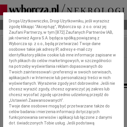
Dbamy o Twoją prywatność
Droga Użytkowniczko, Drogi Użytkowniku, jeśli wyrazisz
Nekrologi
Odeszli
Poradnik pogrzebowy
zgodę klikając "Akceptuję", Wyborcza sp. z o.o. oraz jej
Zaufani Partnerzy, w tym [
872
] Zaufanych Partnerów IAB,
jak również Agora S.A. będąca spółką powiązaną z
Wyborcza sp. z o.o., będą przetwarzać Twoje dane
Krystyna Greger
osobowe takie jak adresy IP, adresy e-mail czy
IMIĘ I NAZWISKO:
identyfikatory plików cookie lub inne informacje zapisane w
tych plikach do celów marketingowych, w szczególności
Łódź
REGION:
na potrzeby wyświetlania reklam dopasowanych do
25.03.2026
DATA EMISJI:
Twoich zainteresowań i preferencji w swoich serwisach,
aplikacjach i w Internecie lub personalizacji treści w nich
wyświetlanych. Wyrażenie zgody jest dobrowolne. Jeśli nie
chcesz wyrazić zgody, chcesz ograniczyć jej zakres lub
chcesz wycofać zgodę uprzednio udzieloną przejdź do
Z głębokim żalem informujemy o odejściu
„Ustawień Zaawansowanych”.
Twoje dane osobowe mogą być przetwarzane także do
naszej ukochanej Mamy i Babci
celów badania i mierzenia informacji dotyczących
funkcjonowania serwisów i aplikacji lub łączone z danymi
dot. świadczonych Tobie usług. Jeśli podstawą