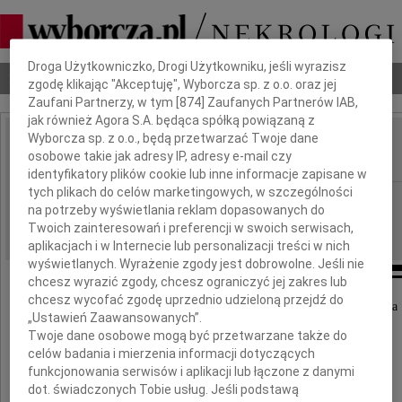
Dbamy o Twoją prywatność
Droga Użytkowniczko, Drogi Użytkowniku, jeśli wyrazisz
Nekrologi
Odeszli
Poradnik pogrzebowy
zgodę klikając "Akceptuję", Wyborcza sp. z o.o. oraz jej
Zaufani Partnerzy, w tym [
874
] Zaufanych Partnerów IAB,
jak również Agora S.A. będąca spółką powiązaną z
Wyborcza sp. z o.o., będą przetwarzać Twoje dane
Teresa Holwek
osobowe takie jak adresy IP, adresy e-mail czy
IMIĘ I NAZWISKO:
identyfikatory plików cookie lub inne informacje zapisane w
tych plikach do celów marketingowych, w szczególności
Łódź
REGION:
na potrzeby wyświetlania reklam dopasowanych do
24.04.2026
DATA EMISJI:
Twoich zainteresowań i preferencji w swoich serwisach,
aplikacjach i w Internecie lub personalizacji treści w nich
wyświetlanych. Wyrażenie zgody jest dobrowolne. Jeśli nie
chcesz wyrazić zgody, chcesz ograniczyć jej zakres lub
chcesz wycofać zgodę uprzednio udzieloną przejdź do
20 kwietnia 2026 roku, w wieku 90 lat, zmarła
„Ustawień Zaawansowanych”.
Twoje dane osobowe mogą być przetwarzane także do
celów badania i mierzenia informacji dotyczących
funkcjonowania serwisów i aplikacji lub łączone z danymi
dot. świadczonych Tobie usług. Jeśli podstawą