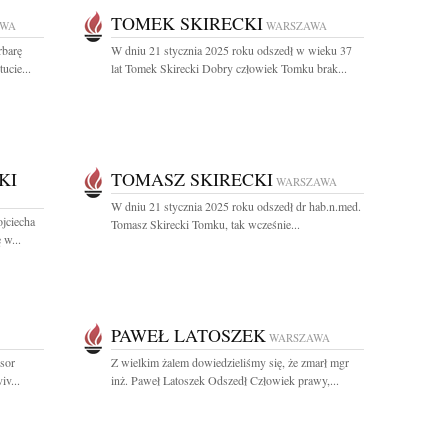
TOMEK SKIRECKI
AWA
WARSZAWA
rbarę
W dniu 21 stycznia 2025 roku odszedł w wieku 37
ucie...
lat Tomek Skirecki Dobry człowiek Tomku brak...
KI
TOMASZ SKIRECKI
WARSZAWA
W dniu 21 stycznia 2025 roku odszedł dr hab.n.med.
ojciecha
Tomasz Skirecki Tomku, tak wcześnie...
 w...
PAWEŁ LATOSZEK
WARSZAWA
esor
Z wielkim żalem dowiedzieliśmy się, że zmarł mgr
v...
inż. Paweł Latoszek Odszedł Człowiek prawy,...