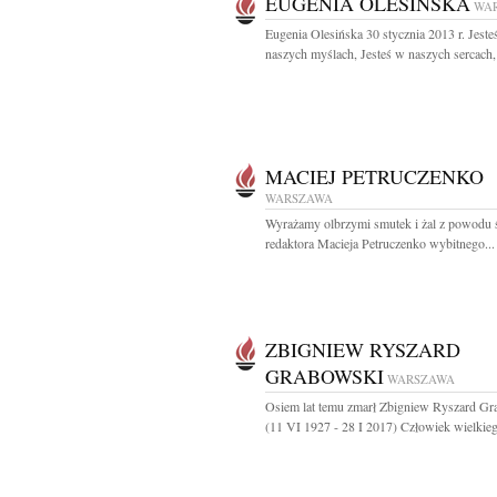
EUGENIA OLESIŃSKA
WA
Eugenia Olesińska 30 stycznia 2013 r. Jeste
naszych myślach, Jesteś w naszych sercach, 
MACIEJ PETRUCZENKO
WARSZAWA
Wyrażamy olbrzymi smutek i żal z powodu 
redaktora Macieja Petruczenko wybitnego...
ZBIGNIEW RYSZARD
GRABOWSKI
WARSZAWA
Osiem lat temu zmarł Zbigniew Ryszard G
(11 VI 1927 - 28 I 2017) Człowiek wielkieg