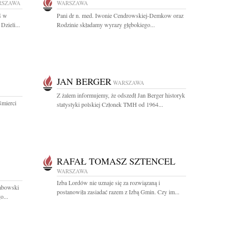
RSZAWA
WARSZAWA
ś w
Pani dr n. med. Iwonie Cendrowskiej-Demkow oraz
Dzieli...
Rodzinie składamy wyrazy głębokiego...
JAN BERGER
WARSZAWA
Z żalem informujemy, że odszedł Jan Berger historyk
śmierci
statystyki polskiej Członek TMH od 1964...
RAFAŁ TOMASZ SZTENCEL
WARSZAWA
Izba Lordów nie uznaje się za rozwiązaną i
rabowski
postanowiła zasiadać razem z Izbą Gmin. Czy im...
o...