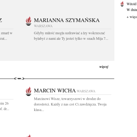
Witold
W dniu 
+ więc
Z
MARIANNA SZYMAŃSKA
WARSZAWA
t zmarł w
Gdyby miłość mogła uzdrawiać a łzy wskrzeszać
at...
byłabyś z nami ale Ty jesteś tylko w snach Mija 7...
więcej
MARCIN WICHA
WARSZAWA
Marcinowi Wisze, towarzyszowi w drodze do
niu 26
dorosłości. Każdy z nas coś Ci zawdzięcza. Twoja
. dr...
klasa...