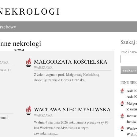
grzebowy
Inne nekrologi
Szukaj
Imię i naz
MAŁGORZATA KOŚCIELSKA
ZAWA
WARSZAWA
nia 2011
Z żalem żegnam prof. Małgorzatę Kościelską
dziękując za wiele Dorota Orlińska
INNE NE
Asia K
Asia K
Małgor
WACŁAWA STEC-MYŚLIWSKA
Z żale
WARSZAWA
Janusz
enna i
Janusz
W dniu 4 sierpnia 2026 roku zmarła przeżywszy 93
lata Wacława Stec-Myśliwska o czym
Wacław
zawiadamiamy...
W dniu