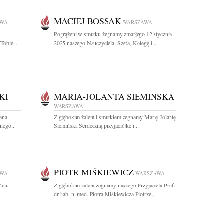
MACIEJ BOSSAK
AWA
WARSZAWA
Pogrążeni w smutku żegnamy zmarłego 12 stycznia
Tobie...
2025 naszego Nauczyciela, Szefa, Kolegę i...
KI
MARIA-JOLANTA SIEMIŃSKA
WARSZAWA
ana
Z głębokim żalem i smutkiem żegnamy Marię-Jolantę
nego...
Siemińską Serdeczną przyjaciółkę i...
PIOTR MIŚKIEWICZ
AWA
WARSZAWA
ściu
Z głębokim żalem żegnamy naszego Przyjaciela Prof.
dr hab. n. med. Piotra Miśkiewicza Piotrze,...