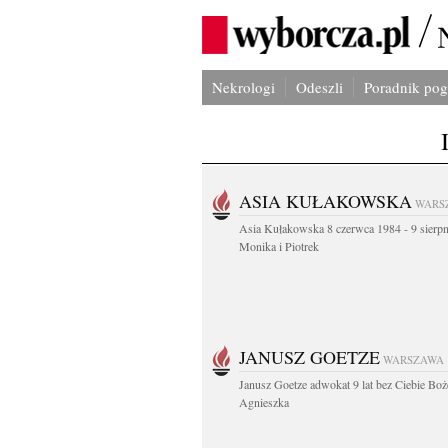
Nekrologi
Odeszli
Poradnik po
ASIA KUŁAKOWSKA
WARS
Asia Kułakowska 8 czerwca 1984 - 9 sierp
Monika i Piotrek
JANUSZ GOETZE
WARSZAWA
Janusz Goetze adwokat 9 lat bez Ciebie Boż
Agnieszka