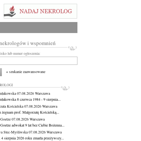
 nekrologów i wspomnień
wisko lub numer ogłoszenia:
+ szukanie zaawansowane
KROLOGI
ułakowska
07.08.2026
Warszawa
ułakowska 8 czerwca 1984 - 9 sierpnia...
zata Kościelska
07.08.2026
Warszawa
m żegnam prof. Małgorzatę Kościelską...
 Goetze
07.08.2026
Warszawa
 Goetze adwokat 9 lat bez Ciebie Bożenna...
a Stec-Myśliwska
07.08.2026
Warszawa
 4 sierpnia 2026 roku zmarła przeżywszy...