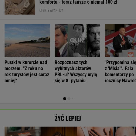
komfortu - teraz tańsze o niemal 100 zł
OFERTY AVANTI24
Pustki w kurorcie nad
Rozpoznasz tych
"Przypomina si
morzem. "Z roku na
wybitnych aktorów
z 'Misia'". Fala
rok turystów jest coraz
PRL-u? Wszyscy mylą
komentarzy po
mniej"
się w 8. pytaniu
rocznicy Nawro
ŻYĆ LEPIEJ