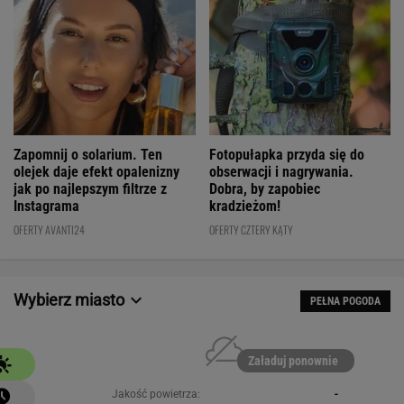
Fotopułapka przyda się do
Zapomnij o solarium. Ten
obserwacji i nagrywania.
olejek daje efekt opalenizny
Dobra, by zapobiec
jak po najlepszym filtrze z
kradzieżom!
Instagrama
OFERTY CZTERY KĄTY
OFERTY AVANTI24
Wybierz miasto
PEŁNA POGODA
Załaduj ponownie
Jakość powietrza:
-