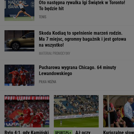
Oto następna rywalka Igi Świątek w Toronto!
To będzie hit
TENIS
Skoda Kodiaq to spełnienie marzeń rodzin.
Ma 7 miejsc, ogromny bagażnik i jest gotowa
na wszystko!
MATERIAŁ PROMOCYJNY
Pucharowa wygrana Chicago. 64 minuty
Lewandowskiego
PIŁKA NOŻNA
Było 4:1, gdy Kamiński
Aż oczy
Kuriozalne sło