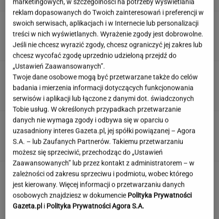
marketingowych, w szczególności na potrzeby wyświetlania
reklam dopasowanych do Twoich zainteresowań i preferencji w
Trump skomentował negocjacje ws.wojny w
swoich serwisach, aplikacjach i w Internecie lub personalizacji
Ukrainie. "Są już pewne postępy"
treści w nich wyświetlanych. Wyrażenie zgody jest dobrowolne.
Jeśli nie chcesz wyrazić zgody, chcesz ograniczyć jej zakres lub
chcesz wycofać zgodę uprzednio udzieloną przejdź do
„Ustawień Zaawansowanych”.
Księżniczka musi iść do wojska. Tyle czasu
Twoje dane osobowe mogą być przetwarzane także do celów
spędzi w armii
badania i mierzenia informacji dotyczących funkcjonowania
serwisów i aplikacji lub łączone z danymi dot. świadczonych
Tobie usług. W określonych przypadkach przetwarzanie
danych nie wymaga zgody i odbywa się w oparciu o
Urzędnicy pukają do domów. Chcą paragonów
uzasadniony interes Gazeta.pl, jej spółki powiązanej – Agora
MATERIAŁ PROMOCYJNY
S.A. – lub Zaufanych Partnerów. Takiemu przetwarzaniu
możesz się sprzeciwić, przechodząc do „Ustawień
Zaawansowanych” lub przez kontakt z administratorem – w
zależności od zakresu sprzeciwu i podmiotu, wobec którego
jest kierowany. Więcej informacji o przetwarzaniu danych
osobowych znajdziesz w dokumencie
Polityka Prywatności
Gazeta.pl
i
Polityka Prywatności Agora S.A.