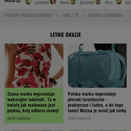
Autorzy:
JACHIMIAK
NOWAK
BALCERSKI
TRELA
KOL
PROBLEMY POLSKICH SIATKARZY
ZNAK Z '30'
WISŁAWA SZYMBORSKA
LETNIE OKAZJE
Polska marka wyprzedaje
Znana marka wyprzedaje
plecaki turystyczne -
wakacyjne sukienki. Ta w
praktyczne i ładne, a do tego
kwiaty jak malowane jest
tanie! Można je nosić jak torbę
piękna, krój odbiera mowę!
OFERTY AVANTI24
OFERTY AVANTI24