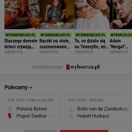
Dlaczego dorosłe
Rączki na stole,
To, co działo się
Adam
dzieci zrywają
zasznurowane
na Teneryfie, mi
"Nergal"
SUBSKRYPCJA
SUBSKRYPCJA
SUBSKRYPCJA
SUBSKRYPCJA
kontakt z
usta. Byłam
się należało. Nie
Darski: W
rodzicami?
wychowana w
myślałam, że to
ostatniej
dużej dyscyplinie
złe
chwili
WSPÓŁPRACA PŁATNA Z
zamroziłem
swoje
plemniki
Polecamy
Dziś 16:00 • Piłka nożna (M)
Dziś 18:00 • Tenis (M)
Polonia Bytom
-
Botic van de Zandschulp
Pogoń Siedlce
-
Hubert Hurkacz