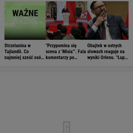
Strzelanina w
"Przypomina się
Obajtek w ostrych
Tajlandii. Co
scena z 'Misia'". Fala
słowach reaguje na
najmniej sześć osób
komentarzy po
wyniki Orlenu. "Łupi
nie żyje
rocznicy
kierowców"
Nawrockiego