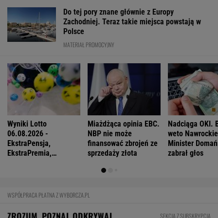
Do tej pory znane głównie z Europy
Zachodniej. Teraz takie miejsca powstają w
Polsce
MATERIAŁ PROMOCYJNY
Wyniki Lotto
Miażdżąca opinia EBC.
Nadciąga OKI. 
06.08.2026 -
NBP nie może
weto Nawrocki
EkstraPensja,
finansować zbrojeń ze
Minister Domań
EkstraPremia,
sprzedaży złota
zabrał głos
Kaskada, Lotto,
LottoPlus, MiniLotto,
MultiMulti
WSPÓŁPRACA PŁATNA Z WYBORCZA.PL
ZROZUM, POZNAJ, ODKRYWAJ
SEKCJA Z SUBSKRYPCJĄ