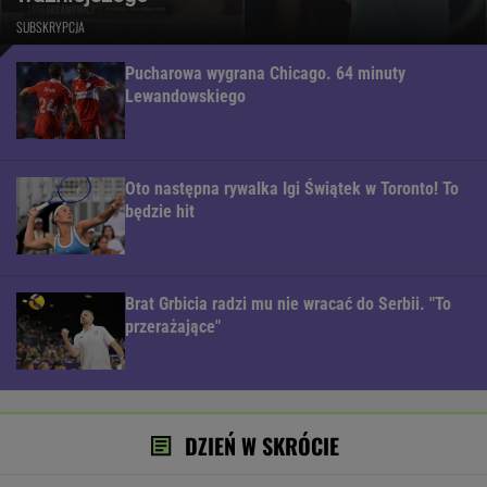
SUBSKRYPCJA
Pucharowa wygrana Chicago. 64 minuty
Lewandowskiego
Oto następna rywalka Igi Świątek w Toronto! To
będzie hit
Brat Grbicia radzi mu nie wracać do Serbii. "To
przerażające"
DZIEŃ W SKRÓCIE