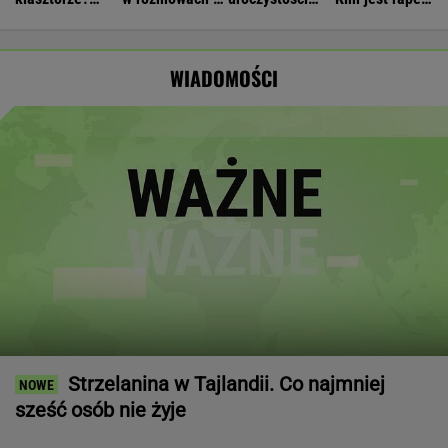
Opus Dei
zagrożeniach
Nawrockiego.
który wystąpił
reaguje na
Jest nagranie.
przed
słowa Bodnara
"Skandal"
Nawrockim?
WIADOMOŚCI
Strzelanina w Tajlandii. Co najmniej
sześć osób nie żyje