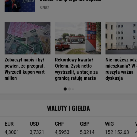
BIZNES
Zobaczył napis i był
Rekordowy kwartał
Nie możesz odz
pewien, że przegrał.
Orlenu. Zysk netto
mieszkania? W 
Wyrzucił kupon wart
wystrzelił, a stacje za
ruszyła ważna
milion
granicą ratują marże
dyskusja
WALUTY I GIEŁDA
EUR
USD
CHF
GBP
WIG
4,3001
3,7321
4,5953
5,0214
152 152,63