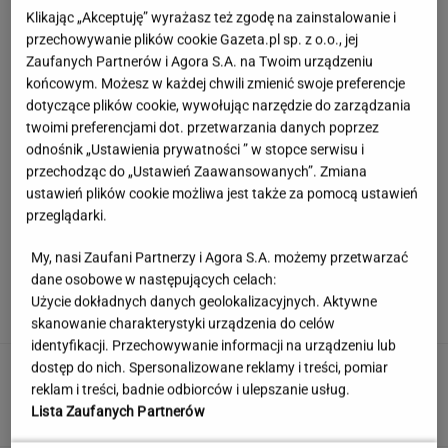
Klikając „Akceptuję” wyrażasz też zgodę na zainstalowanie i
przechowywanie plików cookie Gazeta.pl sp. z o.o., jej
Zaufanych Partnerów i Agora S.A. na Twoim urządzeniu
końcowym. Możesz w każdej chwili zmienić swoje preferencje
dotyczące plików cookie, wywołując narzędzie do zarządzania
twoimi preferencjami dot. przetwarzania danych poprzez
odnośnik „Ustawienia prywatności ” w stopce serwisu i
przechodząc do „Ustawień Zaawansowanych”. Zmiana
ustawień plików cookie możliwa jest także za pomocą ustawień
przeglądarki.
My, nasi Zaufani Partnerzy i Agora S.A. możemy przetwarzać
Córka Cruise'a i Holmes zagrała w teatrze.
dane osobowe w następujących celach:
Tyle osób przyszło na jej występ
Użycie dokładnych danych geolokalizacyjnych. Aktywne
skanowanie charakterystyki urządzenia do celów
identyfikacji. Przechowywanie informacji na urządzeniu lub
Rekord padł w niewielkim stawie. Taki okaz
dostęp do nich. Spersonalizowane reklamy i treści, pomiar
trafia się bardzo rzadko
reklam i treści, badnie odbiorców i ulepszanie usług.
Lista Zaufanych Partnerów