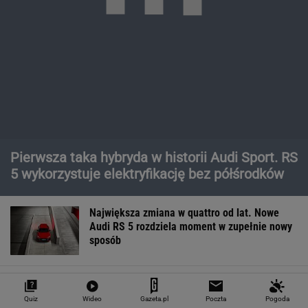
Pierwsza taka hybryda w historii Audi Sport. RS
5 wykorzystuje elektryfikację bez półśrodków
Największa zmiana w quattro od lat. Nowe
Audi RS 5 rozdziela moment w zupełnie nowy
sposób
Moc to tylko początek. Największym
osiągnięciem nowego Audi RS 5 może być
prowadzenie
Czy rasowy model RS może być hybrydą plug-
in? Nowe RS 5 odpowiada jednoznacznie
MOTORYZACJA
Quiz
Wideo
Gazeta.pl
Poczta
Pogoda