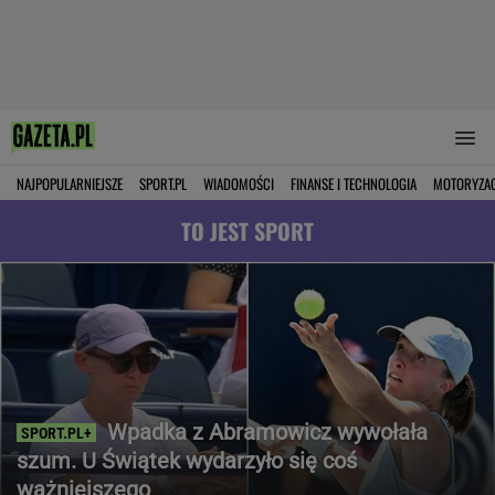
NAJPOPULARNIEJSZE
SPORT.PL
WIADOMOŚCI
FINANSE I TECHNOLOGIA
MOTORYZA
TO JEST SPORT
Wpadka z Abramowicz wywołała
szum. U Świątek wydarzyło się coś
ważniejszego