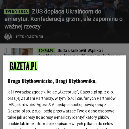
ZUS dopłaca Ukraińcom do
emerytur. Konfederacja grzmi, ale zapomina o
ważnej rzeczy
LESZEK KOSTRZEWSKI
Duda ułaskawił Wąsika i
Kamińskiego, jego nie. "Skazał mnie Pan na
karę śmierci"
Droga Użytkowniczko, Drogi Użytkowniku,
Znów przyczepili się do
Lewandowskiej. Aż trudno mi uwierzyć, o co
poszło
jeśli wyrazisz zgodę klikając „Akceptuję”, Gazeta.pl sp. z o.o.
oraz jej Zaufani Partnerzy, w tym [
676
] Zaufanych Partnerów
KINGA MOLENDA
IAB, jak również Agora S.A. będąca spółką powiązaną z
Gazeta.pl sp. z o.o., będą przetwarzać Twoje dane osobowe
Jamy karne, pobicia. Ukraina
takie jak adresy IP, adresy e-mail czy identyfikatory plików
ma problem z jednostką
cookie lub inne informacje zapisane w tych plikach do celów
SUBSKRYPCJA