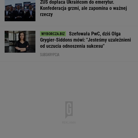
ZUS dopłaca Ukraińcom do emerytur.
Konfederacja grzmi, ale zapomina o ważnej
rzeczy
Szefowała PwC, dziś Olga
Grygier-Siddons mówi: "Jesteśmy uzależnieni
od uczucia odnoszenia sukcesu"
SUBSKRYPCJA