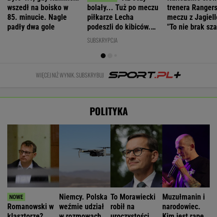
wszedł na boisko w
bolały... Tuż po meczu
trenera Ranger
85. minucie. Nagle
piłkarze Lecha
meczu z Jagiell
padły dwa gole
podeszli do kibiców.
"To nie brak sz
"Słuchajcie!"
SUBSKRYPCJA
WIĘCEJ NIŻ WYNIK. SUBSKRYBUJ
POLITYKA
Niemcy. Polska
To Morawiecki
Muzułmanin i
Romanowski w
weźmie udział
robił na
narodowiec.
klasztorze?
w rozmowach o
uroczystości
Kim jest raper,