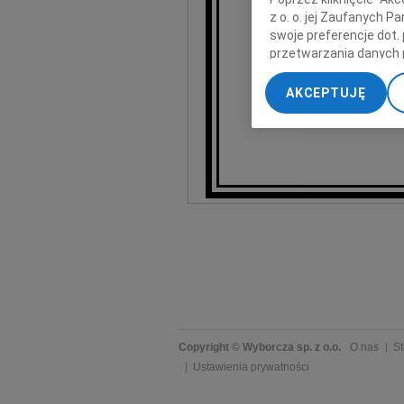
Boli
z o. o. jej Zaufanych 
swoje preferencje dot.
przetwarzania danych 
dzi
„Ustawienia zaawansow
żona naszego w
AKCEPTUJĘ
My, nasi Zaufani Part
dokładnych danych geol
Przechowywanie informa
treści, badnie odbiorcó
Copyright © Wyborcza sp. z o.o.
O nas
St
Ustawienia prywatności