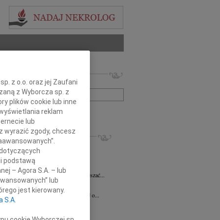
 nekrologów i wspomnień
. z o.o. oraz jej Zaufani
zwisko lub numer ogłoszenia:
ązaną z Wyborcza sp. z
ry plików cookie lub inne
wyświetlania reklam
+ szukanie zaawansowane
ernecie lub
sz wyrazić zgody, chcesz
KROLOGI
 Zaawansowanych”.
 Pliszkiewicz
05.08.2026
Warszawa
 dotyczących
utkiem żegnamy Profesora Marka...
li podstawą
anna Szymańska
04.08.2026
Warszawa
nej – Agora S.A. – lub
 miłość mogła uzdrawiać a łzy wskrzeszać...
aawansowanych” lub
ej Gołaszewski
04.08.2026
Warszawa
rego jest kierowany.
lkim smutkiem przyjęliśmy wiadomość o...
a S.A.
ej Perzanowski
03.08.2026
Warszawa
bokim smutkiem i niedowierzaniem...
ypu cookie Wyborczej sp.