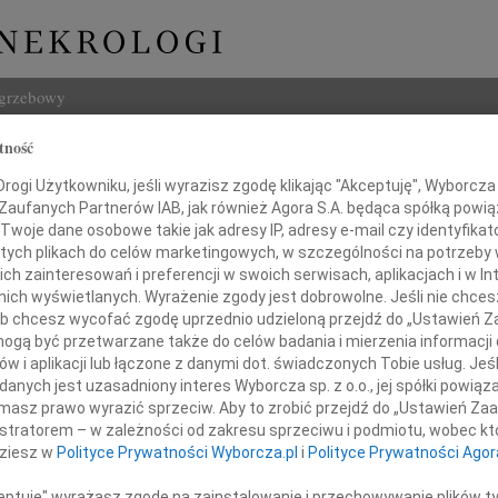
ogrzebowy
tność
Szukaj
wa Bolimowska-Garwacka
ogi Użytkowniku, jeśli wyrazisz zgodę klikając "Akceptuję", Wyborcza sp
Imię i na
 Zaufanych Partnerów IAB, jak również Agora S.A. będąca spółką powi
Twoje dane osobowe takie jak adresy IP, adresy e-mail czy identyfikato
 tych plikach do celów marketingowych, w szczególności na potrzeby 
 zainteresowań i preferencji w swoich serwisach, aplikacjach i w Int
w nich wyświetlanych. Wyrażenie zgody jest dobrowolne. Jeśli nie chce
INNE NE
 lub chcesz wycofać zgodę uprzednio udzieloną przejdź do „Ustawień
Marek
gą być przetwarzane także do celów badania i mierzenia informacji
Ze sm
w i aplikacji lub łączone z danymi dot. świadczonych Tobie usług. Jeś
Mari
 24 kwietnia 2025 roku zmarła
nych jest uzasadniony interes Wyborcza sp. z o.o., jej spółki powiąza
Gdyby
sza wieloletnia przyjaciółka
masz prawo wyrazić sprzeciw. Aby to zrobić przejdź do „Ustawień Z
Andrz
istratorem – w zależności od zakresu sprzeciwu i podmiotu, wobec któ
Z wie
Wiesława
dziesz w
Polityce Prywatności Wyborcza.pl
i
Polityce Prywatności Agor
Andrz
Z głę
ceptuję" wyrażasz zgodę na zainstalowanie i przechowywanie plików t