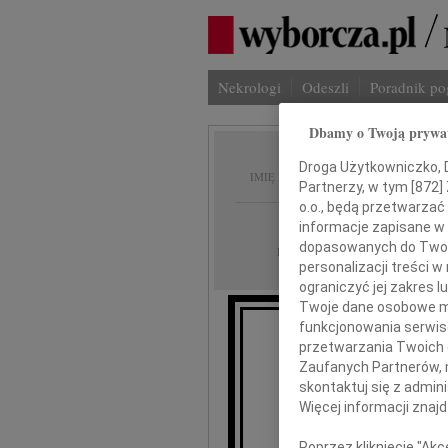
Nekrologi
Odeszli
Poradnik p
Dbamy o Twoją prywa
Wiesła
Droga Użytkowniczko, Dr
IMIĘ I NAZWISKO:
Partnerzy, w tym [
872
]
o.o., będą przetwarzać 
Warszawa
REGION:
informacje zapisane w
dopasowanych do Twoich
30.04.2025
DATA EMISJI:
personalizacji treści 
ograniczyć jej zakres
Twoje dane osobowe mo
funkcjonowania serwisó
W dniu
przetwarzania Twoich da
na
Zaufanych Partnerów, 
skontaktuj się z admin
Więcej informacji znaj
Poprzez kliknięcie "Ak