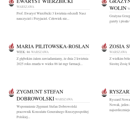
EWARYST WIERZBICKI
GRAŻYN
WARSZAWA
WOLIN
W
Prof. Ewaryst Wierzbicki 3 kwietnia odszedł Nasz
Grażyna Grzeg
nauczyciel i Przyjaciel. Człowiek nie...
gazety i pisała
MARIA PILITOWSKA-ROSŁAN
ZOSIA 
WIEK: 86
WARSZAWA
WARSZAWA
Z głębokim żalem zawiadamiamy, że dnia 2 kwietnia
Z wielkim ból
2025 roku zmarła w wieku 86 lat mgr farmacji...
Siostrę Zosię 
ZYGMUNT STEFAN
RYSZAR
DOBROWOLSKI
WARSZAWA
Ryszard Nowak
Nowak, jeden z
Wspomnienie Zygmunt Stefan Dobrowolski
najserdeczniejs
pracownik Konsulatu Generalnego Rzeczypospolitej
Polskiej...