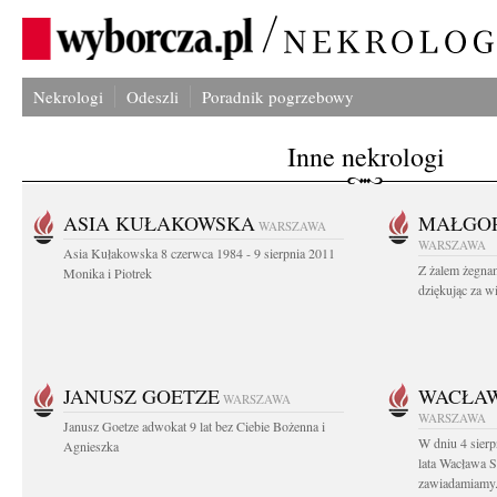
Nekrologi
Odeszli
Poradnik pogrzebowy
Inne nekrologi
ASIA KUŁAKOWSKA
MAŁGOR
WARSZAWA
WARSZAWA
Asia Kułakowska 8 czerwca 1984 - 9 sierpnia 2011
Z żalem żegnam
Monika i Piotrek
dziękując za w
JANUSZ GOETZE
WACŁAW
WARSZAWA
WARSZAWA
Janusz Goetze adwokat 9 lat bez Ciebie Bożenna i
W dniu 4 sier
Agnieszka
lata Wacława 
zawiadamiamy.