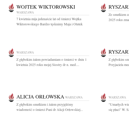
WOJTEK WIKTOROWSKI
RYSZAR
WARSZAWA
Ze smutkiem z
7 kwietnia mija jedenaście lat od śmierci Wojtka
2025 roku zmar
Wiktorowskiego Bardzo tęsknimy Maja i Olutek
RYSZAR
WARSZAWA
Z głębokim żalem powiadamiam o śmierci w dniu 1
Z głębokim sm
kwietnia 2025 roku mojej Siostry dr n. med....
Przyjaciela me
ALICJA ORŁOWSKA
WARSZAWA
WARSZAWA
Z głębokim smutkiem i żalem przyjęliśmy
"Umarłych wie
wiadomość o śmierci Pani dr Alicji Orłowskiej...
się płaci" W. 