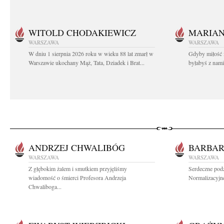
WITOLD CHODAKIEWICZ
MARIA
WARSZAWA
WARSZAWA
W dniu 1 sierpnia 2026 roku w wieku 88 lat zmarł w
Gdyby miłość 
Warszawie ukochany Mąż, Tata, Dziadek i Brat...
byłabyś z nami 
ANDRZEJ CHWALIBÓG
BARBAR
WARSZAWA
WARSZAWA
Z głębokim żalem i smutkiem przyjęliśmy
Serdeczne pod
wiadomość o śmierci Profesora Andrzeja
Normalizacyjne
Chwaliboga...