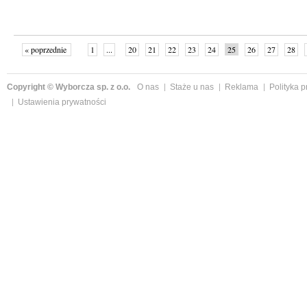
« poprzednie
1
...
20
21
22
23
24
25
26
27
28
»
Copyright © Wyborcza sp. z o.o.
O nas
Staże u nas
Reklama
Polityka 
Ustawienia prywatności