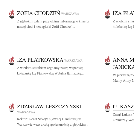
ZOFIA CHODZEŃ
IZA PŁ
WARSZAWA
Z głębokim żalem przyjęliśmy informację o śmierci
Z wielkim smu
naszej cioci i szwagierki Zofii Chodzeń...
koleżankę Izę 
IZA PŁATKOWSKA
ANNA M
WARSZAWA
JANICK
Z wielkim smutkiem żegnamy naszą wspaniałą
koleżankę Izę Płatkowską Wybitną tłumaczkę...
W pierwszą roc
Mamy Anny Mie
ZDZISŁAW LESZCZYŃSKI
ŁUKASZ
WARSZAWA
Zmarł Łukasz T
Rektor i Senat Szkoły Głównej Handlowej w
Graniczny Wędr
Warszawie wraz z całą społecznością z głębokim...