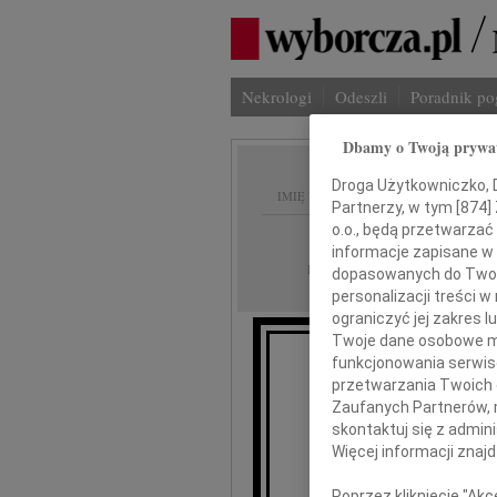
Nekrologi
Odeszli
Poradnik p
Dbamy o Twoją prywa
Droga Użytkowniczko, Dr
IMIĘ I NAZWISKO:
Partnerzy, w tym [
874
]
o.o., będą przetwarzać 
Radom
REGION:
informacje zapisane w
14.09.2013
DATA EMISJI:
dopasowanych do Twoich
personalizacji treści 
ograniczyć jej zakres
Twoje dane osobowe mo
funkcjonowania serwisó
Ewie 
przetwarzania Twoich da
Zaufanych Partnerów, 
skontaktuj się z admin
wyrazy s
Więcej informacji znaj
Poprzez kliknięcie "Ak