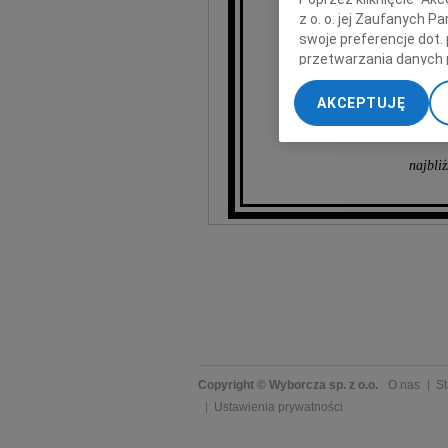
z o. o. jej Zaufanych 
swoje preferencje dot.
przetwarzania danych 
„Ustawienia zaawansow
AKCEPTUJĘ
Cał
My, nasi Zaufani Part
dokładnych danych geol
Przechowywanie informa
najbli
treści, badnie odbiorcó
Copyright © Wyborcza sp. z o.o.
O nas
St
Ustawienia prywatności