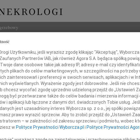
ogrzebowy
tność
Szukaj
ogi Użytkowniku, jeśli wyrazisz zgodę klikając "Akceptuję", Wyborcza sp
Imię i na
 Zaufanych Partnerów IAB, jak również Agora S.A. będąca spółką powi
Twoje dane osobowe takie jak adresy IP, adresy e-mail czy identyfikato
 tych plikach do celów marketingowych, w szczególności na potrzeby 
 zainteresowań i preferencji w swoich serwisach, aplikacjach i w Int
w nich wyświetlanych. Wyrażenie zgody jest dobrowolne. Jeśli nie chce
INNE NE
 lub chcesz wycofać zgodę uprzednio udzieloną przejdź do „Ustawień
06.0
gą być przetwarzane także do celów badania i mierzenia informacji
Annie
w i aplikacji lub łączone z danymi dot. świadczonych Tobie usług. Jeś
06.0
i Lucjanowi Walaskom
nych jest uzasadniony interes Wyborcza sp. z o.o., jej spółki powiąza
Sędzi
masz prawo wyrazić sprzeciw. Aby to zrobić przejdź do „Ustawień Z
Zdzis
istratorem – w zależności od zakresu sprzeciwu i podmiotu, wobec któ
Z ogr
zczerego i głębokiego współczucia
dziesz w
Polityce Prywatności Wyborcza.pl
i
Polityce Prywatności Agor
Danu
z powodu śmierci Syna
Z ogr
ceptuję" wyrażasz zgodę na zainstalowanie i przechowywanie plików t