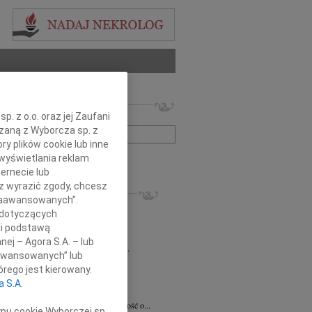
 nekrologów i wspomnień
. z o.o. oraz jej Zaufani
zwisko lub numer ogłoszenia:
ązaną z Wyborcza sp. z
ry plików cookie lub inne
wyświetlania reklam
+ szukanie zaawansowane
ernecie lub
sz wyrazić zgody, chcesz
KROLOGI
 Zaawansowanych”.
8.2026
Radom
 dotyczących
 Ciskowskiej wyrazy najgłębszego...
li podstawą
8.2026
Radom
nej – Agora S.A. – lub
emu Marcinowi Kobylskiemu wyrazy...
aawansowanych” lub
ław Maszkiewicz
29.07.2026
Radom
rego jest kierowany.
omnym smutkiem i żalem przyjąłem...
a S.A.
ta Grabowska
07.07.2026
Radom
omnym smutkiem przyjęliśmy wiadomość o...
ypu cookie Wyborczej sp.