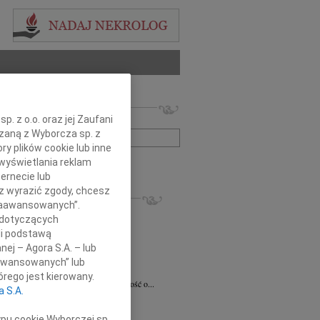
 nekrologów i wspomnień
. z o.o. oraz jej Zaufani
zwisko lub numer ogłoszenia:
ązaną z Wyborcza sp. z
ry plików cookie lub inne
+ szukanie zaawansowane
wyświetlania reklam
ernecie lub
sz wyrazić zgody, chcesz
KROLOGI
 Zaawansowanych”.
8.2026
Radom
 dotyczących
 Ciskowskiej wyrazy najgłębszego...
li podstawą
ław Maszkiewicz
29.07.2026
Radom
nej – Agora S.A. – lub
omnym smutkiem i żalem przyjąłem...
aawansowanych” lub
ta Grabowska
07.07.2026
Radom
rego jest kierowany.
omnym smutkiem przyjęliśmy wiadomość o...
a S.A.
5.2026
Radom
Dariuszowi Piątkowi Dyrektorowi...
ypu cookie Wyborczej sp.