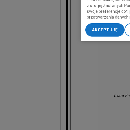
Dyre
z o. o. jej Zaufanych 
swoje preferencje dot.
im. 
przetwarzania danych 
„Ustawienia zaawansow
se
AKCEPTUJĘ
My, nasi Zaufani Part
dokładnych danych geol
Przechowywanie informa
treści, badnie odbiorcó
Teatru Po