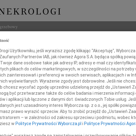
ogrzebowy
tność
Szukaj
ogi Użytkowniku, jeśli wyrazisz zgodę klikając "Akceptuję", Wyborcza sp
Imię i na
 Zaufanych Partnerów IAB, jak również Agora S.A. będąca spółką powi
Twoje dane osobowe takie jak adresy IP, adresy e-mail czy identyfikato
 tych plikach do celów marketingowych, w szczególności na potrzeby 
 zainteresowań i preferencji w swoich serwisach, aplikacjach i w Int
w nich wyświetlanych. Wyrażenie zgody jest dobrowolne. Jeśli nie chce
INNE NE
 lub chcesz wycofać zgodę uprzednio udzieloną przejdź do „Ustawień
06.0
gą być przetwarzane także do celów badania i mierzenia informacji
Annie
w i aplikacji lub łączone z danymi dot. świadczonych Tobie usług. Jeś
Zdzis
Panu
nych jest uzasadniony interes Wyborcza sp. z o.o., jej spółki powiąza
Z ogr
masz prawo wyrazić sprzeciw. Aby to zrobić przejdź do „Ustawień Z
Danu
istratorem – w zależności od zakresu sprzeciwu i podmiotu, wobec któ
bigniewowi Rybce
Z ogr
dziesz w
Polityce Prywatności Wyborcza.pl
i
Polityce Prywatności Agor
26.0
Panu 
ceptuję" wyrażasz zgodę na zainstalowanie i przechowywanie plików t