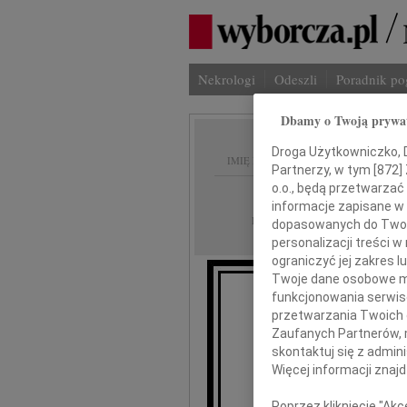
Nekrologi
Odeszli
Poradnik p
Dbamy o Twoją prywa
Droga Użytkowniczko, Dr
IMIĘ I NAZWISKO:
Partnerzy, w tym [
872
]
o.o., będą przetwarzać 
Radom
REGION:
informacje zapisane w
01.10.2013
DATA EMISJI:
dopasowanych do Twoich
personalizacji treści 
ograniczyć jej zakres
Twoje dane osobowe mo
funkcjonowania serwisó
przetwarzania Twoich da
Zaufanych Partnerów, 
skontaktuj się z admin
Z
Więcej informacji znaj
Poprzez kliknięcie "Ak